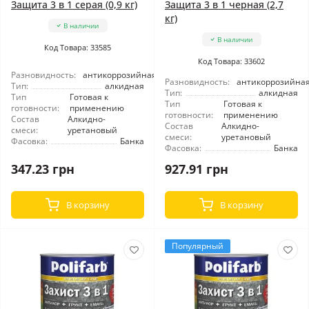
Защита 3 в 1 серая (0,9 кг)
Защита 3 в 1 черная (2,7
кг)
В наличии
В наличии
Код Товара: 33585
Код Товара: 33602
Разновидность:
антикоррозийная
Разновидность:
антикоррозийна
Тип:
алкидная
Тип:
алкидная
Тип
Готовая к
Тип
Готовая к
готовности:
применению
готовности:
применению
Состав
Алкидно-
Состав
Алкидно-
смеси:
уретановый
смеси:
уретановый
Фасовка:
Банка
Фасовка:
Банка
347.23 грн
927.91 грн
В корзину
В корзину
Популярный