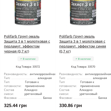
Polifarb Грунт-эмаль
Polifarb Грунт-эмаль
Защита 3 в 1 молотковая с
Защита 3 в 1 молотковая с
перламут. эффектом
перламут. эффектом синяя
черная (0,7 кг)
(0,7 кг)
В наличии
В наличии
Код Товара: 33572
Код Товара: 33570
Разновидность:
антикоррозийная
Разновидность:
антикоррозийна
Тип:
алкидная
Тип:
алкидная
Тип
Готовая к
Тип
Готовая к
готовности:
применению
готовности:
применению
Состав
Алкидно-
Состав
Алкидно-
смеси:
уретановый
смеси:
уретановый
Фасовка:
Банка
Фасовка:
Банка
325.44 грн
330.86 грн