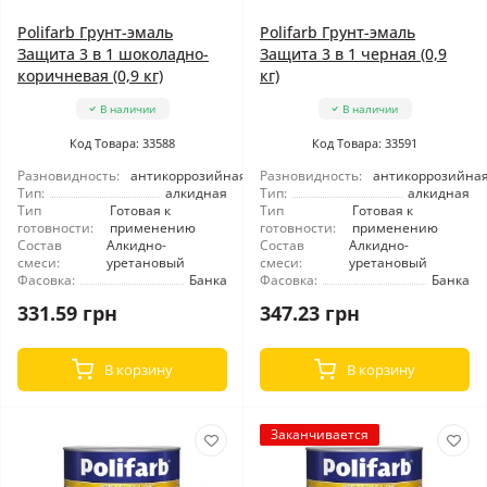
Polifarb Грунт-эмаль
Polifarb Грунт-эмаль
Защита 3 в 1 шоколадно-
Защита 3 в 1 черная (0,9
коричневая (0,9 кг)
кг)
В наличии
В наличии
Код Товара: 33588
Код Товара: 33591
Разновидность:
антикоррозийная
Разновидность:
антикоррозийна
Тип:
алкидная
Тип:
алкидная
Тип
Готовая к
Тип
Готовая к
готовности:
применению
готовности:
применению
Состав
Алкидно-
Состав
Алкидно-
смеси:
уретановый
смеси:
уретановый
Фасовка:
Банка
Фасовка:
Банка
331.59 грн
347.23 грн
В корзину
В корзину
Заканчивается