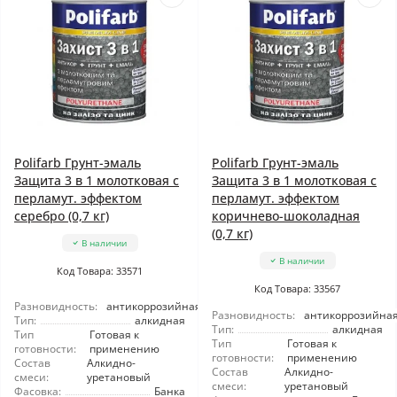
Polifarb Грунт-эмаль
Polifarb Грунт-эмаль
Защита 3 в 1 молотковая с
Защита 3 в 1 молотковая с
перламут. эффектом
перламут. эффектом
серебро (0,7 кг)
коричнево-шоколадная
(0,7 кг)
В наличии
В наличии
Код Товара: 33571
Код Товара: 33567
Разновидность:
антикоррозийная
Разновидность:
антикоррозийна
Тип:
алкидная
Тип:
алкидная
Тип
Готовая к
Тип
Готовая к
готовности:
применению
готовности:
применению
Состав
Алкидно-
Состав
Алкидно-
смеси:
уретановый
смеси:
уретановый
Фасовка:
Банка