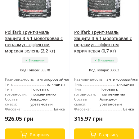
Polifarb Грунт-эмаль
Polifarb Грунт-эмаль
Защита 3 в 1 молотковая с
Защита 3 в 1 молотковая с
перламут. эффектом
перламут. эффектом
морская зелень (2,2 кг)
коричневая (0,7 кг)
В наличии
В наличии
Код Товара: 33578
Код Товара: 33603
Разновидность:
антикоррозийная
Разновидность:
антикоррозийна
Тип:
алкидная
Тип:
алкидная
Тип
Готовая к
Тип
Готовая к
готовности:
применению
готовности:
применению
Состав
Алкидно-
Состав
Алкидно-
смеси:
уретановый
смеси:
уретановый
Фасовка:
Банка
Фасовка:
Банка
926.05 грн
315.97 грн
В корзину
В корзину