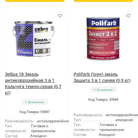
Зебра 18 Эмаль
Polifarb Грунт-эмаль
антикоррозийная 3 в 1
Защита 3 в 1 синяя (0,9 кг)
Кольчуга темно-серая (0,7
В наличии
кг)
Код Товара: 33584
В наличии
Код Товара: 55987
Разновидность:
антикоррозийна
Тип:
алкидная
Разновидность:
антикоррозийная
Тип
Готовая к
Тип
Готовая к
готовности:
применению
готовности:
применению
Состав
Алкидно-
Состав
Алкидно-