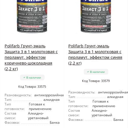
Polifarb Грунт-эмаль
Polifarb Грунт-эмаль
Защита 3 в 1 молотковая с
Защита 3 в 1 молотковая с
перламут. эффектом
перламут. эффектом синяя
коричнево-шоколадная
(2,2 кг)
(2,2 кг)
В наличии
В наличии
Код Товара: 33579
Код Товара: 33575
Разновидность:
антикоррозийна
Разновидность:
антикоррозийная
Тип:
алкидная
Тип:
алкидная
Тип
Готовая к
Тип
Готовая к
готовности:
применению
готовности:
применению
Состав
Алкидно-
Состав
Алкидно-
смеси:
уретановый
смеси:
уретановый
Фасовка:
Банка
Фасовка:
Банка