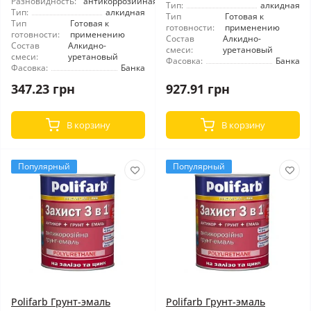
Разновидность:
антикоррозийная
Тип:
алкидная
Тип:
алкидная
Тип
Готовая к
Тип
Готовая к
готовности:
применению
готовности:
применению
Состав
Алкидно-
Состав
Алкидно-
смеси:
уретановый
смеси:
уретановый
Фасовка:
Банка
Фасовка:
Банка
347.23 грн
927.91 грн
В корзину
В корзину
Популярный
Популярный
Polifarb Грунт-эмаль
Polifarb Грунт-эмаль