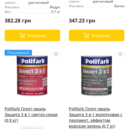
смеси:
уретановый
смеси:
уретановый
Фасовка:
Банка
Фасовка:
Ведро
Вес:
0,7 кг
382.28 грн
347.23 грн
В корзину
В корзину
Популярный
Polifarb Грунт-эмаль
Polifarb Грунт-эмаль
Защита 3 в 1 светло-серая
Защита 3 в 1 молотковая с
(0,9 кг)
перламут. эффектом
морская зелень (0,7 кг)