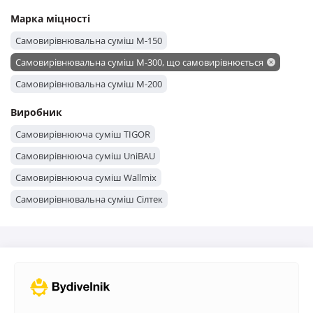
Марка міцності
Самовирівнювальна суміш М-150
Самовирівнювальна суміш М-300, що самовирівнюється
Самовирівнювальна суміш М-200
Виробник
Самовирівнююча суміш TIGOR
Самовирівнююча суміш UniBAU
Самовирівнююча суміш Wallmix
Самовирівнювальна суміш Сілтек
Самовирівнювальна суміш Крайзель
Самовирівнювальна суміш Полімін
Самовирівнююча суміш Момент
Самовирівнююча суміш BUDMAJSTER
Самовирівнювальна суміш Ceresit