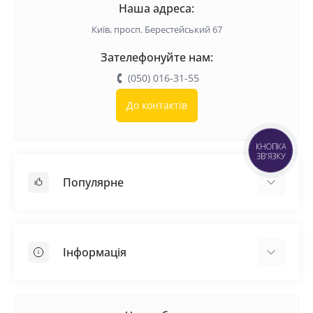
Наша адреса:
Самовирівнююча суміш BudmonsteR
Київ, просп. Берестейський 67
Самовирівнююча суміш Baumit
Зателефонуйте нам:
Самовирівнювальна суміш Anserglob
(050) 016-31-55
До контактів
КНОПКА
ЗВ'ЯЗКУ
Популярне
Покрівельні матеріали
Грунтовка
Інформація
Самовирівнююча суміш
Пиломатеріали
Доставка
Металеві сітки
Оплата