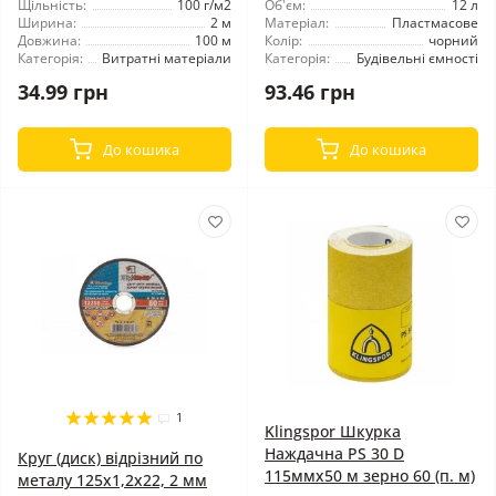
Щільність:
100 г/м2
Об'єм:
12 л
Ширина:
2 м
Матеріал:
Пластмасове
Довжина:
100 м
Колір:
чорний
Категорія:
Витратні матеріали
Категорія:
Будівельні ємності
34.99 грн
93.46 грн
До кошика
До кошика
1
Klingspor Шкурка
Наждачна PS 30 D
Круг (диск) відрізний по
115ммх50 м зерно 60 (п. м)
металу 125x1,2x22, 2 мм