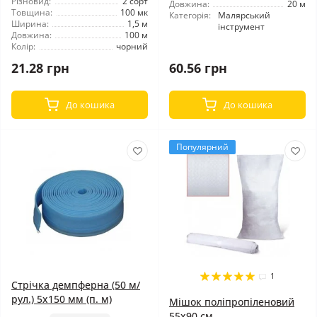
Різновид:
2 сорт
Довжина:
20 м
Товщина:
100 мк
Категорія:
Малярський
Ширина:
1,5 м
інструмент
Довжина:
100 м
Колір:
чорний
21.28 грн
60.56 грн
До кошика
До кошика
Популярний
1
Стрічка демпферна (50 м/
рул.) 5x150 мм (п. м)
Мішок поліпропіленовий
55x90 см