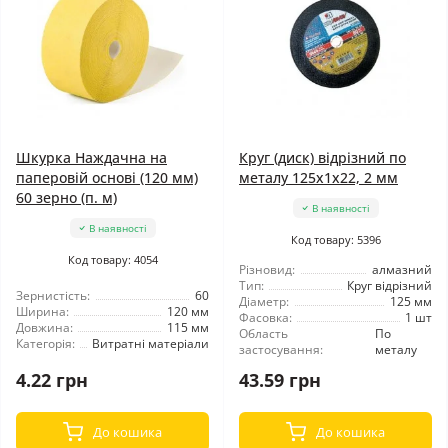
Шкурка Наждачна на
Круг (диск) відрізний по
паперовій основі (120 мм)
металу 125x1x22, 2 мм
60 зерно (п. м)
В наявності
В наявності
Код товару: 5396
Код товару: 4054
Різновид:
алмазний
Тип:
Круг відрізний
Зернистість:
60
Діаметр:
125 мм
Ширина:
120 мм
Фасовка:
1 шт
Довжина:
115 мм
Область
По
Категорія:
Витратні матеріали
застосування:
металу
4.22 грн
43.59 грн
До кошика
До кошика