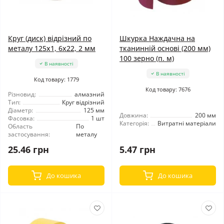
Круг (диск) відрізний по
Шкурка Наждачна на
металу 125x1, 6x22, 2 мм
тканинній основі (200 мм)
100 зерно (п. м)
В наявності
В наявності
Код товару: 1779
Код товару: 7676
Різновид:
алмазний
Тип:
Круг відрізний
Діаметр:
125 мм
Довжина:
200 мм
Фасовка:
1 шт
Категорія:
Витратні матеріали
Область
По
застосування:
металу
25.46 грн
5.47 грн
До кошика
До кошика