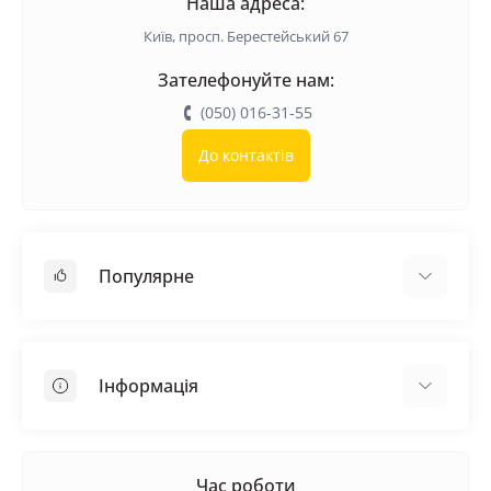
Наша адреса:
Київ, просп. Берестейський 67
Зателефонуйте нам:
(050) 016-31-55
До контактів
Популярне
Покрівельні матеріали
Грунтовка
Інформація
Самовирівнююча суміш
Пиломатеріали
Доставка
Металеві сітки
Оплата
Час роботи