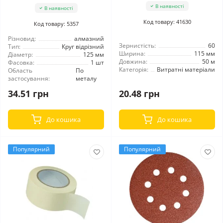
В наявності
В наявності
Код товару: 41630
Код товару: 5357
Різновид:
алмазний
Зернистість:
60
Тип:
Круг відрізний
Ширина:
115 мм
Діаметр:
125 мм
Довжина:
50 м
Фасовка:
1 шт
Категорія:
Витратні матеріали
Область
По
застосування:
металу
34.51 грн
20.48 грн
До кошика
До кошика
Популярний
Популярний