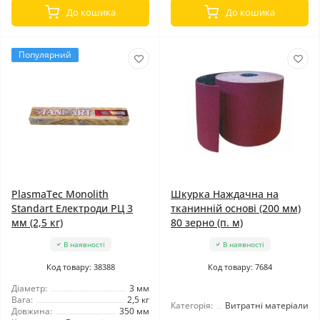
До кошика
До кошика
Популярний
PlasmaTec Monolith
Шкурка Наждачна на
Standart Електроди РЦ 3
тканинній основі (200 мм)
мм (2,5 кг)
80 зерно (п. м)
В наявності
В наявності
Код товару: 38388
Код товару: 7684
Діаметр:
3 мм
Вага:
2,5 кг
Категорія:
Витратні матеріали
Довжина:
350 мм