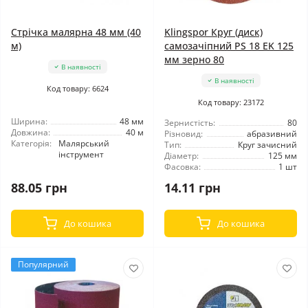
Стрічка малярна 48 мм (40
Klingspor Круг (диск)
м)
самозачіпний PS 18 EK 125
мм зерно 80
В наявності
В наявності
Код товару: 6624
Код товару: 23172
Ширина:
48 мм
Зернистість:
80
Довжина:
40 м
Різновид:
абразивний
Категорія:
Малярський
Тип:
Круг зачисний
інструмент
Діаметр:
125 мм
Фасовка:
1 шт
88.05 грн
14.11 грн
До кошика
До кошика
Популярний