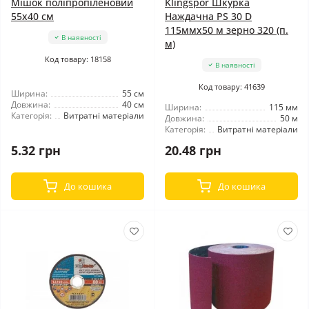
Мішок поліпропіленовий
Klingspor Шкурка
55x40 см
Наждачна PS 30 D
115ммх50 м зерно 320 (п.
В наявності
м)
Код товару: 18158
В наявності
Код товару: 41639
Ширина:
55 см
Довжина:
40 см
Ширина:
115 мм
Категорія:
Витратні матеріали
Довжина:
50 м
Категорія:
Витратні матеріали
5.32 грн
20.48 грн
До кошика
До кошика