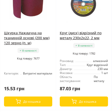
Шкурка Наждачна на
Круг (диск) відрізний по
тканинній основі (200 мм)
металу 230x2x22, 2 мм
120 зерно (п. м)
В наявності
В наявності
Код товару: 1782
Код товару: 7677
Різновид:
алмазний
Тип:
Круг відрізний
Діаметр:
230 мм
Фасовка:
1 шт
Категорія:
Витратні матеріали
Область
По
застосування:
металу
15.53 грн
87.03 грн
До кошика
До кошика