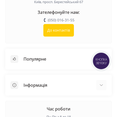
Київ, просп. Берестейський 67
Зателефонуйте нам:
(050) 016-31-55
До контактів
Популярне
КНОПКА
ЗВ'ЯЗКУ
Покрівельні матеріали
Грунтовка
Інформація
Самовирівнююча суміш
Пиломатеріали
Доставка
Металеві сітки
Оплата
Час роботи
Контакти
Пн-Пт: з 8 до 18