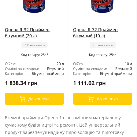
Ореол R-32 Праймер
Ореол R-32 Праймер
бітумний (20 л)
бітумний (10 л)
В наявності
В наявності
Код товару: 2545
Код товару: 2544
Об'єм:
20 л
Об'єм:
10 л
Суміші за складом:
Бітумний
Суміші за складом:
Бітумний
Категорія:
Бітумні праймери
Категорія:
Бітумні праймери
1 838.34 грн
1 111.02 грн
До кошика
До кошика
Бітумні праймери Ореол-1 є незамінним матеріалом у
сучасному будівництві та ремонті. Цей універсальний
продукт забезпечує надійну гідроізоляцію та підготовку