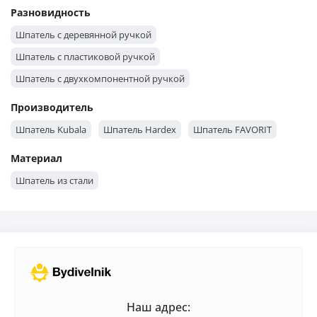
Шпатель 350 мм
Шпатель 300 мм
Шпатель 250 мм
Разновидность
Шпатель 200 мм
Шпатель 150 мм
Шпатель 100 мм
Шпатель с деревянной ручкой
Шпатель 125 мм
Шпатель 450 мм
Шпатель с пластиковой ручкой
Шпатель с двухкомпонентной ручкой
Производитель
Шпатель Kubala
Шпатель Hardex
Шпатель FAVORIT
Материал
Шпатель из стали
Наш адрес: