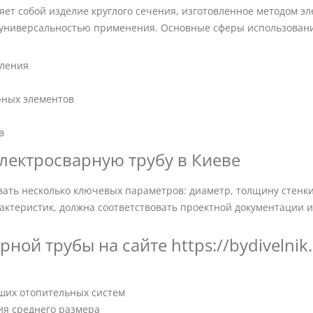
яет собой изделие круглого сечения, изготовленное методом э
 универсальностью применения. Основные сферы использован
пления
рных элементов
в
лектросварную трубу в Киеве
ать несколько ключевых параметров: диаметр, толщину стенки
арактеристик, должна соответствовать проектной документации 
ной трубы на сайте https://bydivelnik
ьших отопительных систем
ния среднего размера