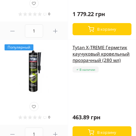
1 779.22 грн
0
В корзину
Tytan X-TREME Герметик
Популярный
каучуковый кровельный
прозрачный (280 мл)
В наличии
463.89 грн
0
В корзину