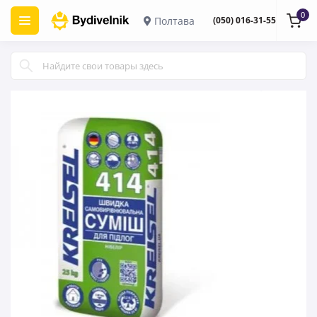
0
Полтава
(050) 016-31-55