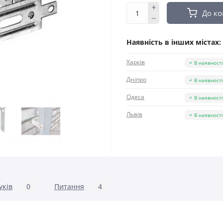
До к
Наявність в інших містах:
Харків
В наявност
Дніпро
В наявност
Одеса
В наявност
Львів
В наявност
уків
0
Питання
4