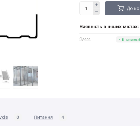
До к
Наявність в інших містах:
Одеса
В наявност
уків
0
Питання
4