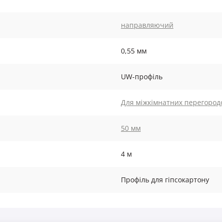
направляючий
0,55 мм
UW-профіль
Для міжкімнатних перегород
50 мм
4 м
Профіль для гіпсокартону