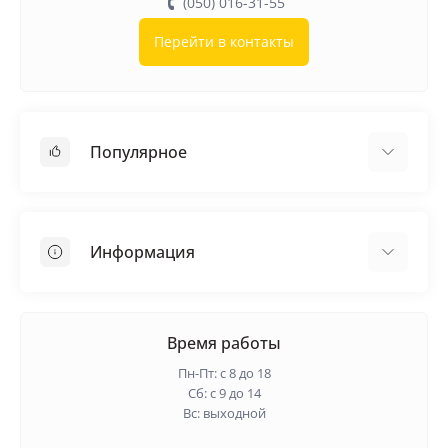
(050) 016-31-55
Перейти в контакты
Популярное
Кровельные материалы
Грунтовка
Информация
Самовыравнивающая смесь
Пиломатериалы
Доставка
Металлические сетки
Оплата
Время работы
Контакты
Пн-Пт: с 8 до 18
Гарантия и возврат
Сб: с 9 до 14
Вс: выходной
О нас
Политика конфиденциальности