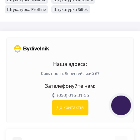
Штукатурка Profline
Штукатурка Siltek
Штукатурка Scanmix
Штукатурка Kreisel
Штукатурка Полимин
Штукатурка Eurogips
Штукатурка Церезіт
Штукатурка BudmonsteR
Штукатурка Baumit
Штукатурка Aygips
Штукатурка Кнауф
Штукатурка Anserglob
Наша адреса:
Київ, просп. Берестейський 67
Зателефонуйте нам:
(050) 016-31-55
КНОПКА
До контактів
ЗВ'ЯЗКУ