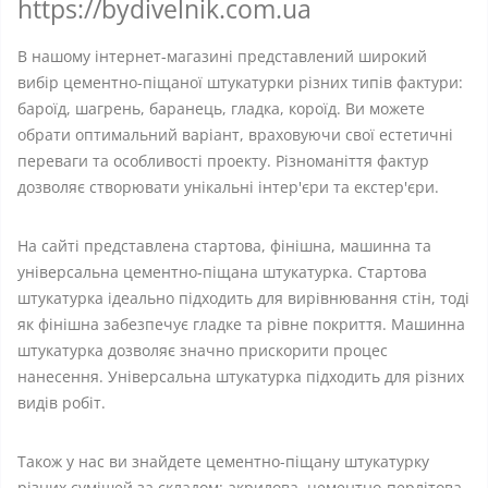
https://bydivelnik.com.ua
В нашому інтернет-магазині представлений широкий
вибір цементно-піщаної штукатурки різних типів фактури:
бароїд, шагрень, баранець, гладка, короїд. Ви можете
обрати оптимальний варіант, враховуючи свої естетичні
переваги та особливості проекту. Різноманіття фактур
дозволяє створювати унікальні інтер'єри та екстер'єри.
На сайті представлена стартова, фінішна, машинна та
універсальна цементно-піщана штукатурка. Стартова
штукатурка ідеально підходить для вирівнювання стін, тоді
як фінішна забезпечує гладке та рівне покриття. Машинна
штукатурка дозволяє значно прискорити процес
нанесення. Універсальна штукатурка підходить для різних
видів робіт.
Також у нас ви знайдете цементно-піщану штукатурку
різних сумішей за складом: акрилова, цементно-перлітова,