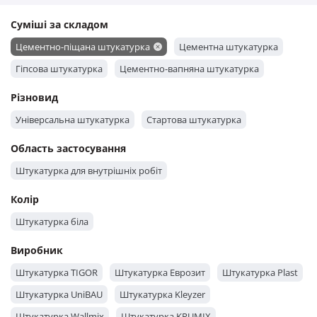
Суміші за складом
Цементно-піщана штукатурка
Цементна штукатурка
Гіпсова штукатурка
Цементно-вапняна штукатурка
Різновид
Універсальна штукатурка
Стартова штукатурка
Область застосування
Штукатурка для внутрішніх робіт
Колір
Штукатурка біла
Виробник
Штукатурка TIGOR
Штукатурка Еврозит
Штукатурка Plast
Штукатурка UniBAU
Штукатурка Kleyzer
Штукатурка Wallmix
Штукатурка KRUMIX