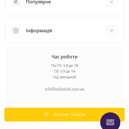
Популярне
Покрівельні матеріали
Грунтовка
Інформація
Самовирівнююча суміш
Пиломатеріали
Доставка
Металеві сітки
Оплата
Час роботи
Контакти
Пн-Пт: з 8 до 18
Гарантія та повернення
Сб: з 9 до 14
Нд: вихідний
Про нас
Політика конфіденційності
info@bydivelnik.com.ua
Відгуки
Зворотній зв'язок
Карта сайту
Каталог товарів
Виробники