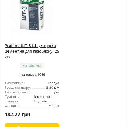
Profline ШТ-3 Штукатурка
цементна для газоблоку (25
кг)
В наявності
Код товару: 9916
Тип фактури:
Гладка
Товщина шару:
3-30 мм
Тип готовності:
Суха
Суміші за
Цементно-
складом:
піщаний
Фасовка:
Мішок
182.27 грн