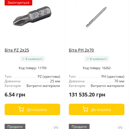
Закінчується
Біта PZ 2x25
Біта PH 2x70
В наявності
В наявності
Код товару: 11759
Код товару: 16262
Тип:
PZ (хрестова)
Тип:
РН (хрестова)
Довжина:
25 мм
Довжина:
70 мм
Категорія:
Витратні матеріали
Категорія:
Витратні матеріали
6.54 грн
131 535.20 грн
До кошика
До кошика
Продано
Продано