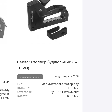
Haisser Степлер будівельний (6-
10 мм)
Код товару: 40248
Немає в наявності
: 44445
Тип:
для листового матеріалу
Ширина:
11,3 мм
теріалу
Категорія:
Ручний інструмент
румент
Висота:
6-14 мм
-14 мм