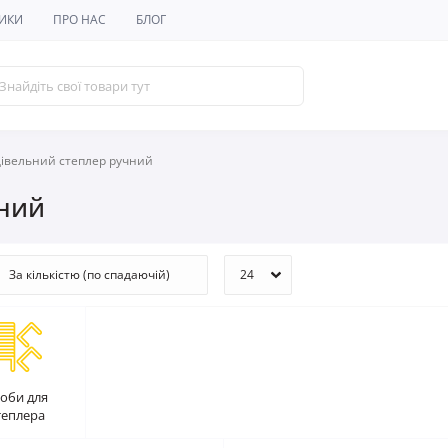
ИКИ
ПРО НАС
БЛОГ
дівельний степлер ручний
чний
оби для
теплера