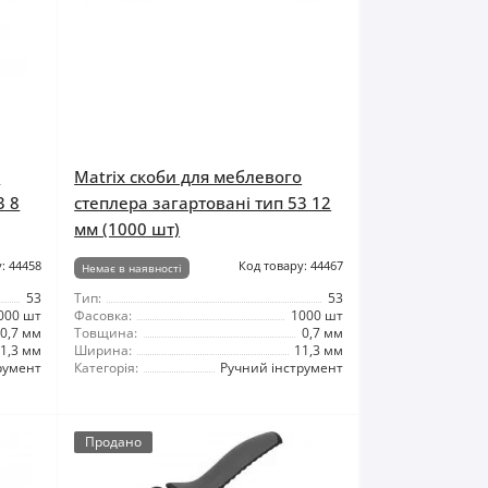
о
Matrix скоби для меблевого
3 8
степлера загартовані тип 53 12
мм (1000 шт)
: 44458
Код товару: 44467
Немає в наявності
53
Тип:
53
000 шт
Фасовка:
1000 шт
0,7 мм
Товщина:
0,7 мм
1,3 мм
Ширина:
11,3 мм
румент
Категорія:
Ручний інструмент
Продано