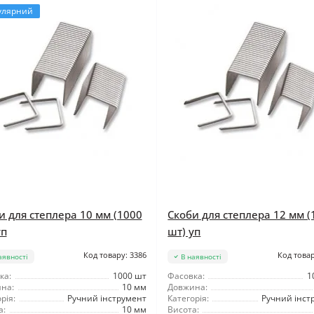
улярний
и для степлера 10 мм (1000
Скоби для степлера 12 мм (
уп
шт) уп
Код товару: 3386
Код товар
аявності
В наявності
ка:
1000 шт
Фасовка:
1
на:
10 мм
Довжина:
рія:
Ручний інструмент
Категорія:
Ручний інст
а:
10 мм
Висота: