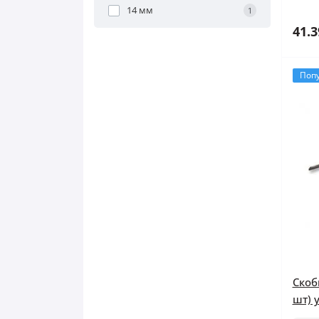
14 мм
1
41.3
Поп
Скоб
шт) 