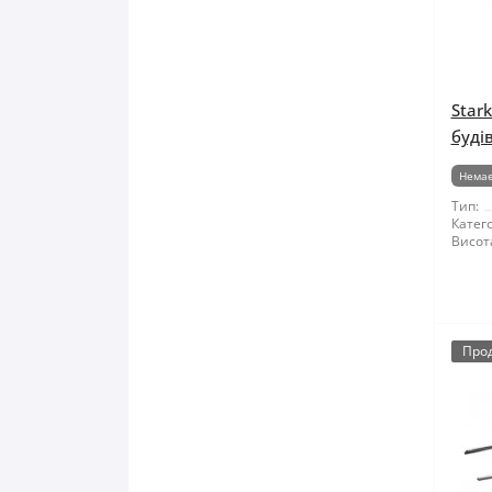
Star
буді
Немає
Тип:
Катего
Висот
Про