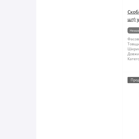
Скоб
шт) 
Немає
Фасов
Товщи
Шири
Довжи
Катего
Про