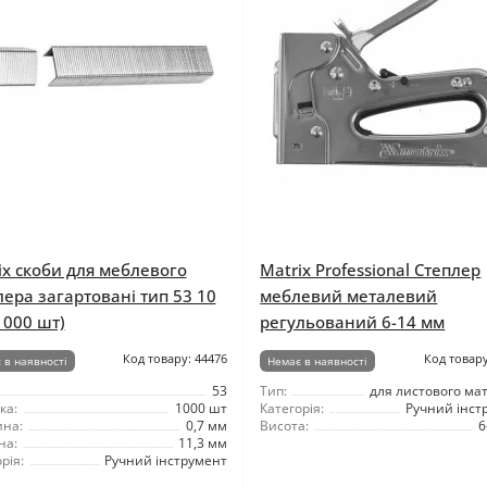
ix скоби для меблевого
Matrix Professional Степлер
лера загартовані тип 53 10
меблевий металевий
1000 шт)
регульований 6-14 мм
Код товару: 44476
Код товару
 в наявності
Немає в наявності
53
Тип:
для листового ма
ка:
1000 шт
Категорія:
Ручний інст
на:
0,7 мм
Висота:
6
на:
11,3 мм
рія:
Ручний інструмент