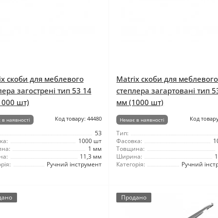
ix скоби для меблевого
Matrix скоби для меблевог
лера загострені тип 53 14
степлера загартовані тип 5
1000 шт)
мм (1000 шт)
Код товару: 44480
Код товару
 в наявності
Немає в наявності
53
Тип:
ка:
1000 шт
Фасовка:
1
на:
1 мм
Товщина:
на:
11,3 мм
Ширина:
1
рія:
Ручний інструмент
Категорія:
Ручний інст
дано
Продано