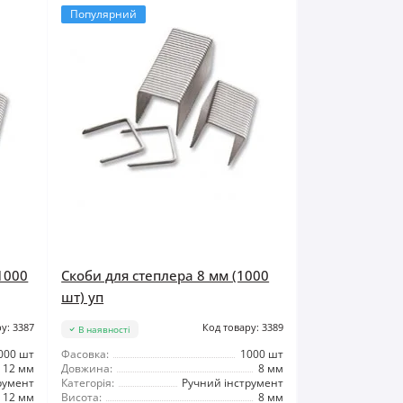
Популярний
1000
Скоби для степлера 8 мм (1000
шт) уп
у: 3387
Код товару: 3389
В наявності
000 шт
Фасовка:
1000 шт
12 мм
Довжина:
8 мм
румент
Категорія:
Ручний інструмент
12 мм
Висота:
8 мм