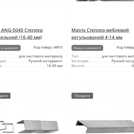
k ANG-5040 Степлер
Matrix Степлер меблевий
вельний (16-40 мм)
регульований 4-14 мм
Код товару: 68915
Код товару
 в наявності
Немає в наявності
для листового матеріалу
Тип:
для листового ма
рія:
Ручний інструмент
Категорія:
Ручний інст
а:
16-40 мм
Висота:
4
дано
Продано