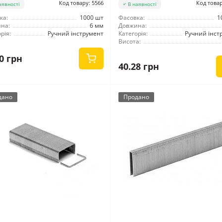
Код товару: 5566
Код товар
аявності
В наявності
ка:
1000 шт
Фасовка:
1
на:
6 мм
Довжина:
рія:
Ручний інструмент
Категорія:
Ручний інст
Висота:
0 грн
40.28 грн
дано
Продано