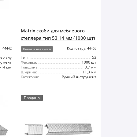
Matrix скоби для меблевого
степлера тип 53 14 мм (1000 шт)
: 44442
Код товару: 44463
Немає в наявності
теріалу
Тип:
53
румент
Фасовка:
1000 шт
-14 мм
Товщина:
0,7 мм
Ширина:
11,3 мм
Категорія:
Ручний інструмент
Продано