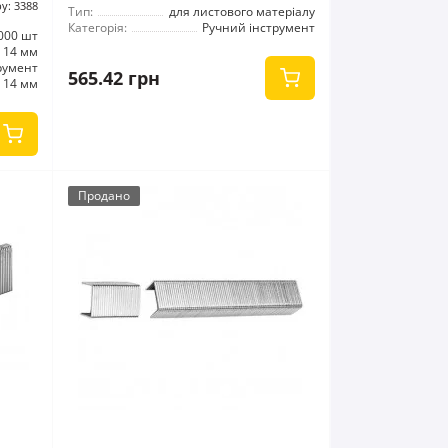
у: 3388
Тип:
для листового матеріалу
Категорія:
Ручний інструмент
000 шт
14 мм
румент
565.42 грн
14 мм
Продано