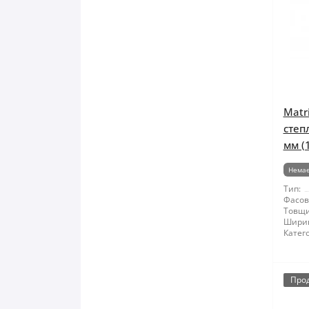
Matr
степ
мм (
Немає
Тип:
Фасов
Товщи
Шири
Катего
Про