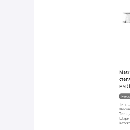
Matr
степ
мм (
Немає
Тип:
Фасов
Товщи
Шири
Катего