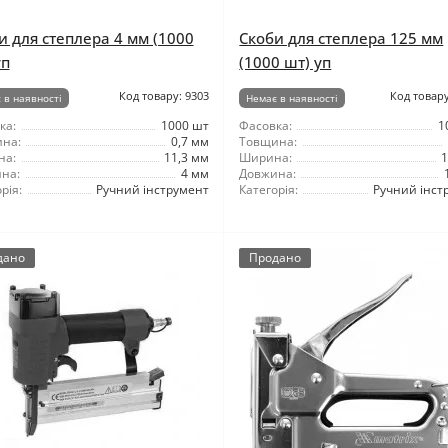
и для степлера 4 мм (1000
Скоби для степлера 125 мм
уп
(1000 шт) уп
Код товару: 9303
Код товару
 в наявності
Немає в наявності
ка:
1000 шт
Фасовка:
1
на:
0,7 мм
Товщина:
на:
11,3 мм
Ширина:
1
на:
4 мм
Довжина:
рія:
Ручний інструмент
Категорія:
Ручний інст
дано
Продано