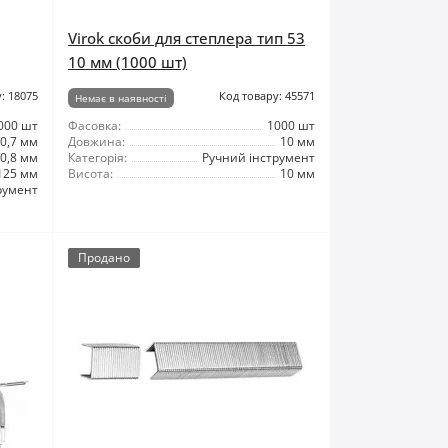
Virok скоби для степлера тип 53
10 мм (1000 шт)
: 18075
Код товару: 45571
Немає в наявності
000 шт
Фасовка:
1000 шт
0,7 мм
Довжина:
10 мм
0,8 мм
Категорія:
Ручний інструмент
125 мм
Висота:
10 мм
румент
Продано