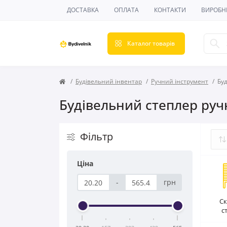
ДОСТАВКА
ОПЛАТА
КОНТАКТИ
ВИРОБН
Каталог товарів
Будівельний інвентар
Ручний інструмент
Бу
Будівельний степлер ру
Фільтр
Ціна
-
грн
Ск
с