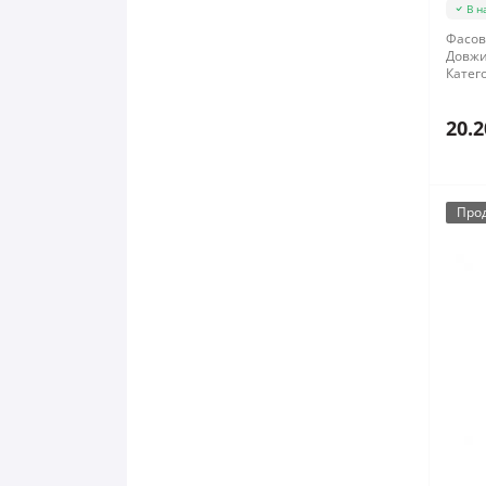
В н
Фасов
Довжи
Катего
20.2
Про