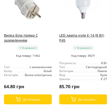
Вилка Біла пряма C
LED лампа куля E-14 (8 Вт)
заземленням
Р45
В наявності
В наявності
Код товару: 11452
Код товару: 39271
Потужність:
8 Вт
Тип:
з заземленням
Тип:
Світлодіодний
Колір:
білий
Категорія:
Лампи
Категорія:
Вилка електрична
Вид:
Куля
Цоколь:
Е-27
64.80 грн
85.70 грн
До кошика
До кошика