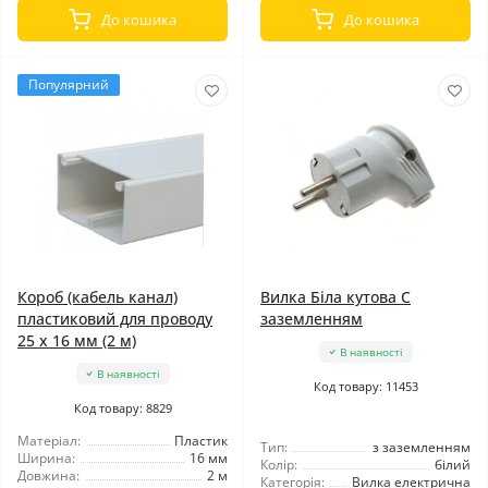
До кошика
До кошика
Популярний
Короб (кабель канал)
Вилка Біла кутова C
пластиковий для проводу
заземленням
25 х 16 мм (2 м)
В наявності
В наявності
Код товару: 11453
Код товару: 8829
Матеріал:
Пластик
Тип:
з заземленням
Ширина:
16 мм
Колір:
білий
Довжина:
2 м
Категорія:
Вилка електрична