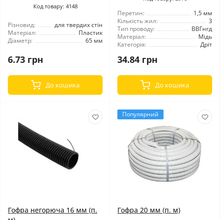
Код товару: 4148
Перетин:
1,5 мм
Кількість жил:
3
Різновид:
для твердих стін
Тип проводу:
ВВГнгд
Матеріал:
Пластик
Матеріал:
Мідь
Діаметр:
65 мм
Категорія:
Дріт
6.73 грн
34.84 грн
До кошика
До кошика
Популярний
Гофра негорюча 16 мм (п.
Гофра 20 мм (п. м)
м)