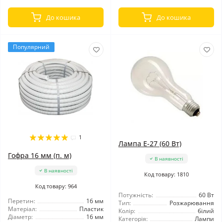
До кошика
До кошика
Популярний
1
Лампа Е-27 (60 Вт)
Гофра 16 мм (п. м)
В наявності
В наявності
Код товару: 1810
Код товару: 964
Потужність:
60 Вт
Перетин:
16 мм
Тип:
Розжарювання
Матеріал:
Пластик
Колір:
білий
Діаметр:
16 мм
Категорія:
Лампи