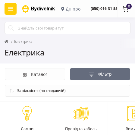
0
Дніпро
(050) 016-31-55
Електрика
Електрика
Фільтр
Каталог
Лампи
Провід та кабель
Вими