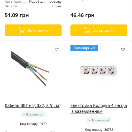
Категорія:
Короб для проводу
Висота:
25 мм
51.09 грн
46.46 грн
До кошика
До кошика
Популярний
Кабель ВВГ нгд 3x2, 5 (п. м)
Електрика Колодка 4 гнізда
із заземленням
В наявності
В наявності
Код товару: 2979
Код товару: 36788