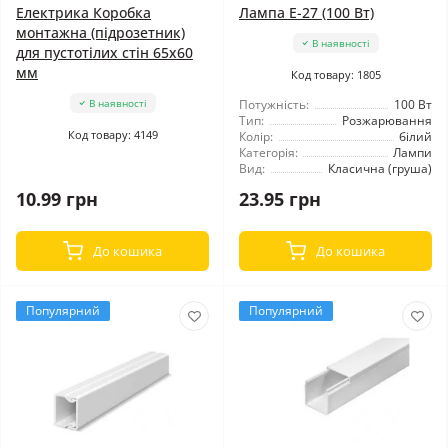
Електрика Коробка
Лампа Е-27 (100 Вт)
монтажна (підрозетник)
В наявності
для пустотілих стін 65х60
мм
Код товару: 1805
В наявності
Потужність:
100 Вт
Тип:
Розжарювання
Код товару: 4149
Колір:
білий
Категорія:
Лампи
Вид:
Класична (груша)
10.99 грн
23.95 грн
До кошика
До кошика
Популярний
Популярний