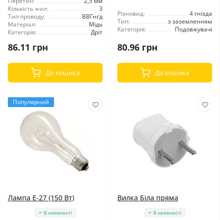
Перетин:
2,5 мм
Кількість жил:
3
Різновид:
4 гнізда
Тип проводу:
ВВГнгд
Тип:
з заземленням
Матеріал:
Мідь
Категорія:
Подовжувачі
Категорія:
Дріт
86.11 грн
80.96 грн
До кошика
До кошика
Популярний
Лампа Е-27 (150 Вт)
Вилка Біла пряма
В наявності
В наявності