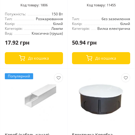
Код товару: 1806
Код товару: 11455
Потужність:
150 Вт
Тип:
Розжарювання
Тип:
без заземлення
Колір:
білий
Колір:
білий
Категорія:
Лампи
Категорія:
Вилка електрична
Вид:
Класична (груша)
17.92 грн
50.94 грн
До кошика
До кошика
Популярний
Короб (кабель канал)
Електрика Коробка