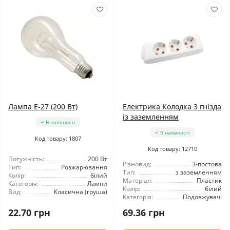
Лампа Е-27 (200 Вт)
Електрика Колодка 3 гнізда
із заземленням
В наявності
В наявності
Код товару: 1807
Код товару: 12710
Потужність:
200 Вт
Різновид:
3-постова
Тип:
Розжарювання
Тип:
з заземленням
Колір:
білий
Матеріал:
Пластик
Категорія:
Лампи
Колір:
білий
Вид:
Класична (груша)
Категорія:
Подовжувачі
22.70 грн
69.36 грн