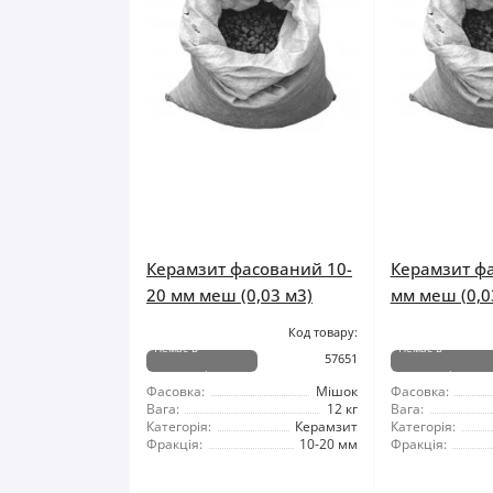
Керамзит фасований 10-
Керамзит ф
20 мм меш (0,03 м3)
мм меш (0,0
Код товару:
Немає в
Немає в
57651
наявності
наявності
Фасовка:
Мішок
Фасовка:
Вага:
12 кг
Вага:
Категорія:
Керамзит
Категорія:
Фракція:
10-20 мм
Фракція: