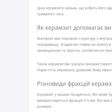
Ціна керамзиту низька, що робить його од
тривалого часу.
Як керамзит допомагає ви
Матеріал має порожню структуру з внутрі
середовища. Згодом він повертає вологу в 
приміщеннях та ґрунтах, запобігаючи пер
Також керамзитові гранули використовують
Пористість керамзиту дозволяє йому ефект
Різновиди фракцій керамз
Керамзит у мішках продається. Він може б
використовується фракція 0-5 мм. Він має
розміри: