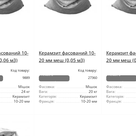
асований 10-
Керамзит фасований 10-
Керамзит фа
0,06 м3)
20 мм меш (0,05 м3)
20 мм меш (0
Код товару:
Код товару:
Немає в
Немає в
9889
27360
наявності
наявності
Мішок
Фасовка:
Мішок
Фасовка:
24 кг
Вага:
20 кг
Вага:
Керамзит
Категорія:
Керамзит
Категорія:
10-20 мм
Фракція:
10-20 мм
Фракція: