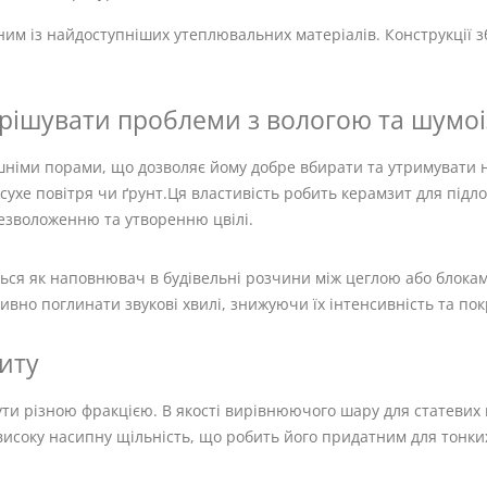
ним із найдоступніших утеплювальних матеріалів. Конструкції з
рішувати проблеми з вологою та шумоі
шніми порами, що дозволяє йому добре вбирати та утримувати
сухе повітря чи ґрунт.Ця властивість робить керамзит для підл
езволоженню та утворенню цвілі.
ся як наповнювач в будівельні розчини між цеглою або блокам
ивно поглинати звукові хвилі, знижуючи їх інтенсивність та п
иту
ути різною фракцією. В якості вирівнюючого шару для статевих 
 високу насипну щільність, що робить його придатним для тонки