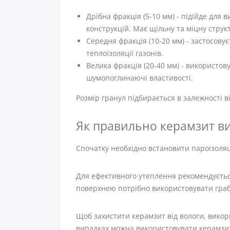
Дрібна фракція (5-10 мм) - підійде для
конструкцій. Має щільну та міцну струк
Середня фракція (10-20 мм) - застосову
теплоізоляції газонів.
Велика фракція (20-40 мм) - використову
шумопоглинаючі властивості.
Розмір гранул підбирається в залежності в
Як правильно керамзит в
Спочатку необхідно встановити пароізоляці
Для ефективного утеплення рекомендується
поверхнею потрібно використовувати грабл
Щоб захистити керамзит від вологи, викор
випадках можна використовувати керамзит