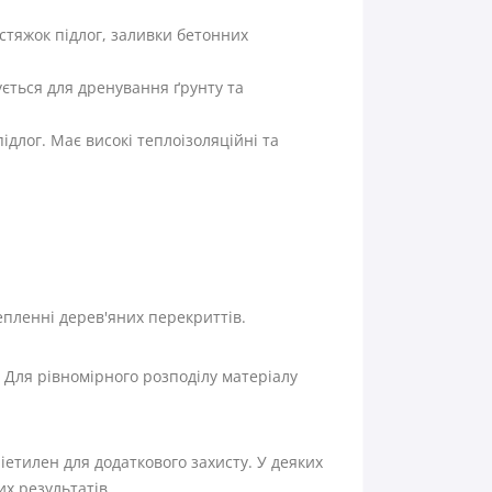
 стяжок підлог, заливки бетонних
ується для дренування ґрунту та
ідлог. Має високі теплоізоляційні та
епленні дерев'яних перекриттів.
 Для рівномірного розподілу матеріалу
іетилен для додаткового захисту. У деяких
х результатів.