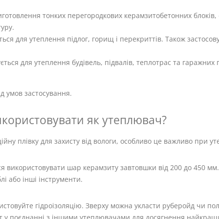
 виготовлення тонких перегородкових керамзитобетонних блоків,
туру.
ється для утеплення підлог, горищ і перекриттів. Також застосов
ється для утеплення будівель, підвалів, теплотрас та гаражних п
ід умов застосування.
икористовувати як утеплювач?
йну плівку для захисту від вологи, особливо це важливо при ут
 використовувати шар керамзиту завтовшки від 200 до 450 мм.
і або інші інструменти.
истовуйте гідроізоляцію. Зверху можна укласти руберойд чи пол
 у поєднанні з іншими утеплювачами для досягнення найкращи