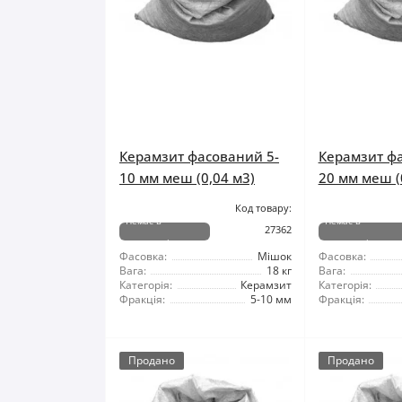
Керамзит фасований 5-
Керамзит ф
10 мм меш (0,04 м3)
20 мм меш (
Код товару:
Немає в
Немає в
27362
наявності
наявності
Фасовка:
Мішок
Фасовка:
Вага:
18 кг
Вага:
Категорія:
Керамзит
Категорія:
Фракція:
5-10 мм
Фракція:
Продано
Продано