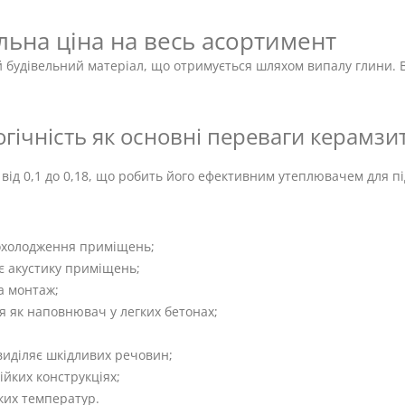
льна ціна на весь асортимент
 будівельний матеріал, що отримується шляхом випалу глини. В
логічність як основні переваги керамзи
від 0,1 до 0,18, що робить його ефективним утеплювачем для пі
охолодження приміщень;
є акустику приміщень;
а монтаж;
я як наповнювач у легких бетонах;
виділяє шкідливих речовин;
ійких конструкціях;
ьких температур.