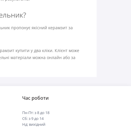
вельник?
ельник пропонує якісний керамзит за
амзит купити у два кліки. Клієнт може
вельні матеріали можна онлайн або за
Час роботи
Пн-Пт: з 8 до 18
Сб: з 9 до 14
Нд: вихідний