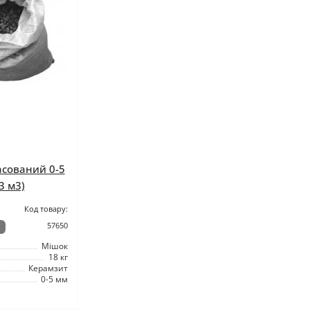
асований 0-5
3 м3)
Код товару:
57650
Мішок
18 кг
Керамзит
0-5 мм