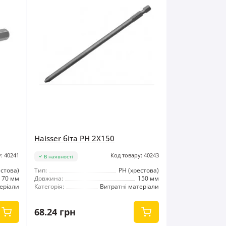
Haisser біта PH 2X150
: 40241
Код товару: 40243
В наявності
естова)
Тип:
РН (хрестова)
70 мм
Довжина:
150 мм
еріали
Категорія:
Витратні матеріали
68.24 грн