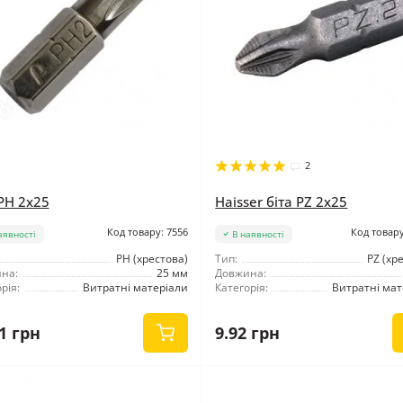
2
 PH 2x25
Haisser біта PZ 2x25
Код товару: 7556
Код товару
аявності
В наявності
РН (хрестова)
Тип:
PZ (хр
на:
25 мм
Довжина:
рія:
Витратні матеріали
Категорія:
Витратні мат
1 грн
9.92 грн