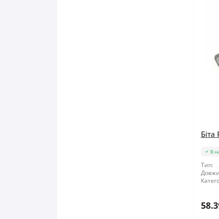
Біта
В н
Тип:
Довжи
Катего
58.3