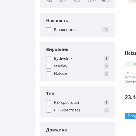
7,57
28,94
50,31
71,67
93,04
Наявність
В наявності
11
Виробник
Haiss
Bydivelnik
3
В н
Stanley
1
Тип:
Haisser
7
Довжи
Катего
Тип
23.1
PZ (хрестова)
3
РН (хрестова)
8
Поп
Довжина