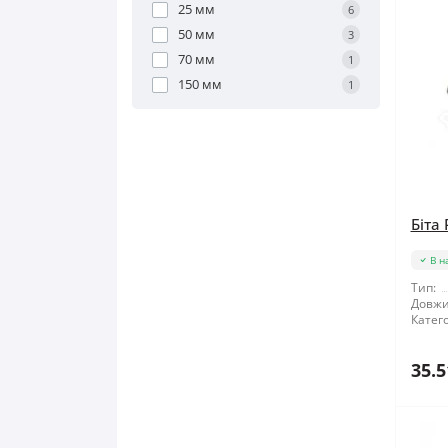
25 мм
6
50 мм
3
70 мм
1
150 мм
1
Біта
В н
Тип:
Довжи
Катего
35.5