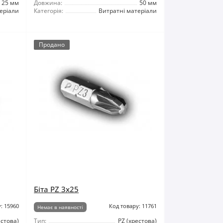
25 мм
Довжина:
50 мм
еріали
Категорія:
Витратні матеріали
Продано
Біта PZ 3x25
: 15960
Код товару: 11761
Немає в наявності
естова)
Тип:
PZ (хрестова)