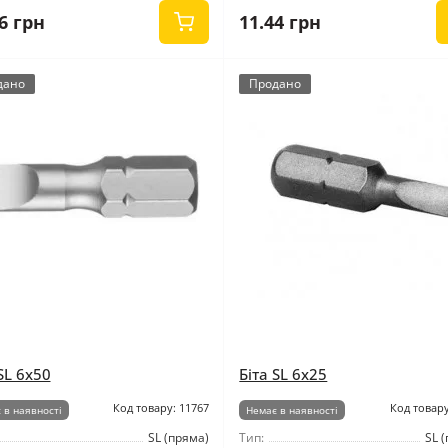
6 грн
11.44 грн
дано
Продано
SL 6x50
Біта SL 6x25
Код товару: 11767
Код товару
 в наявності
Немає в наявності
SL (пряма)
Тип:
SL 