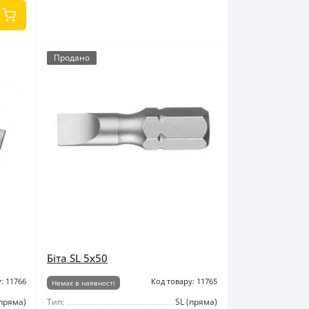
Продано
Біта SL 5x50
: 11766
Код товару: 11765
Немає в наявності
(пряма)
Тип:
SL (пряма)