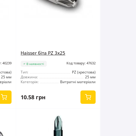
Haisser біта PZ 3x25
: 40239
Код товару: 47632
В наявності
естова)
Тип:
PZ (хрестова)
25 мм
Довжина:
25 мм
еріали
Категорія:
Витратні матеріали
10.58 грн