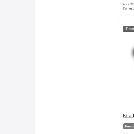
Довжи
Катего
Про
Біта 
Немає