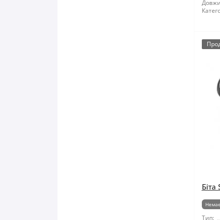
Довжи
Катего
Про
Біта 
Немає
Тип: