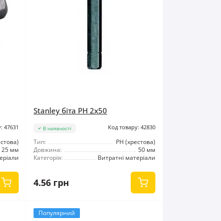
Stanley біта PH 2x50
: 47631
Код товару: 42830
В наявності
естова)
Тип:
РН (хрестова)
25 мм
Довжина:
50 мм
еріали
Категорія:
Витратні матеріали
4.56 грн
Популярний