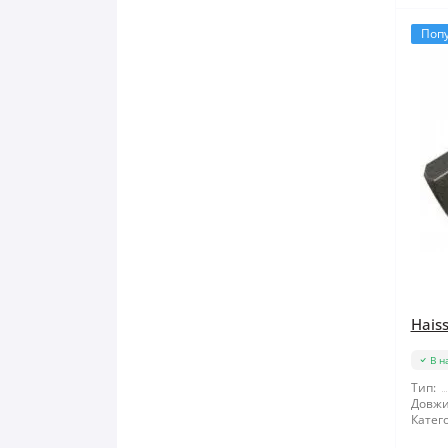
Поп
Haiss
В н
Тип:
Довжи
Катего