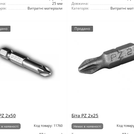
на:
25 мм
Довжина:
рія:
Витратні матеріали
Категорія:
Витратні мат
дано
Продано
PZ 2x50
Біта PZ 2x25
Код товару: 11760
Код товару
 в наявності
Немає в наявності