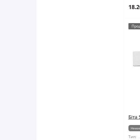
18.2
Про
Біта 
Немає
Тип: