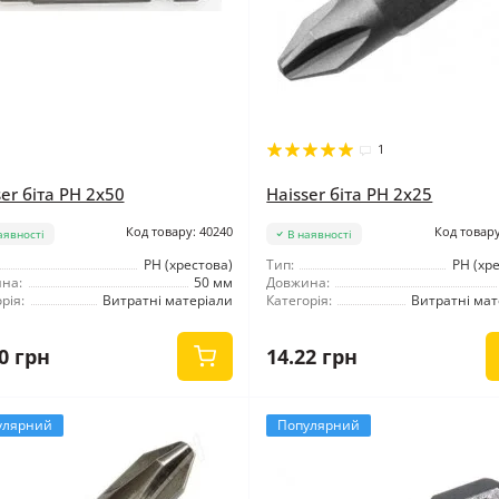
1
er біта PH 2x50
Haisser біта PH 2x25
Код товару: 40240
Код товару
аявності
В наявності
РН (хрестова)
Тип:
РН (хр
на:
50 мм
Довжина:
рія:
Витратні матеріали
Категорія:
Витратні мат
0 грн
14.22 грн
улярний
Популярний