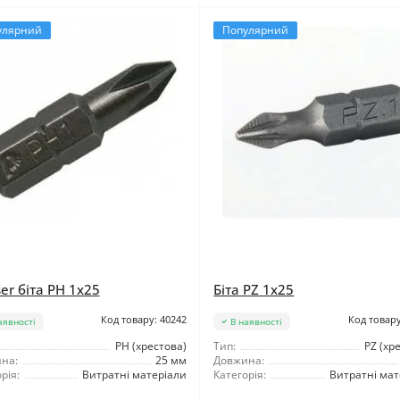
улярний
Популярний
er біта PH 1x25
Біта PZ 1x25
Код товару: 40242
Код товару
аявності
В наявності
РН (хрестова)
Тип:
PZ (хр
на:
25 мм
Довжина:
рія:
Витратні матеріали
Категорія:
Витратні мат