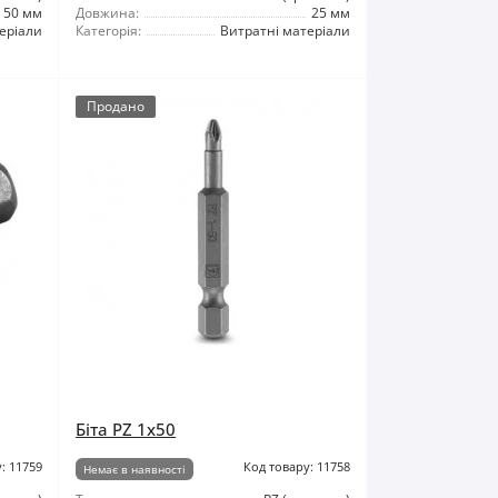
50 мм
Довжина:
25 мм
еріали
Категорія:
Витратні матеріали
Продано
Біта PZ 1x50
: 11759
Код товару: 11758
Немає в наявності