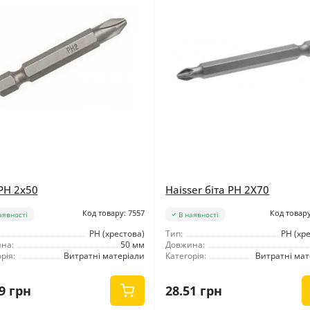
 PH 2x50
Haisser біта PH 2X70
Код товару: 7557
Код товару
аявності
В наявності
РН (хрестова)
Тип:
РН (хр
на:
50 мм
Довжина:
рія:
Витратні матеріали
Категорія:
Витратні мат
9 грн
28.51 грн