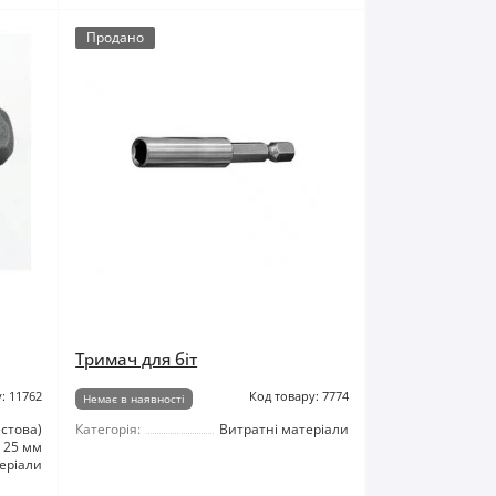
Продано
Тримач для біт
: 11762
Код товару: 7774
Немає в наявності
естова)
Категорія:
Витратні матеріали
25 мм
еріали