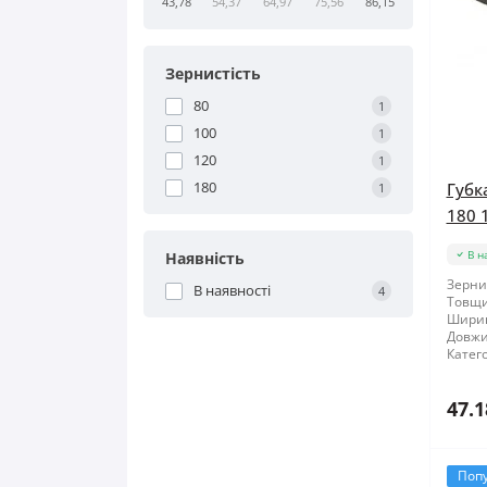
43,78
54,37
64,97
75,56
86,15
Зернистість
80
1
100
1
120
1
180
Губк
1
180 
В н
Наявність
Зернис
В наявності
4
Товщи
Шири
Довжи
Катего
47.1
Поп