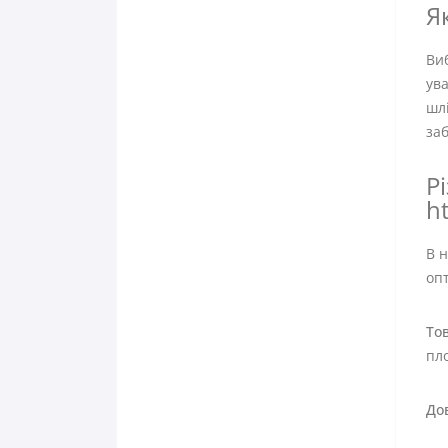
Я
Виб
ува
шлі
заб
Р
h
В 
оп
То
пл
До