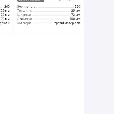
240
Зернистість:
220
25 мм
Товщина:
25 мм
72 мм
Ширина:
72 мм
100 мм
Довжина:
100 мм
еріали
Категорія:
Витратні матеріали