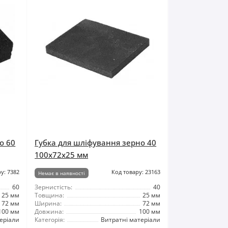
о 60
Губка для шліфування зерно 40
100x72x25 мм
у: 7382
Код товару: 23163
Немає в наявності
60
Зернистість:
40
25 мм
Товщина:
25 мм
72 мм
Ширина:
72 мм
100 мм
Довжина:
100 мм
еріали
Категорія:
Витратні матеріали