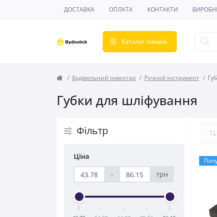
ДОСТАВКА
ОПЛАТА
КОНТАКТИ
ВИРОБН
Каталог товарів
Будівельний інвентар
Ручний інструмент
Гу
Губки для шліфування
Фільтр
Ціна
Поп
-
грн