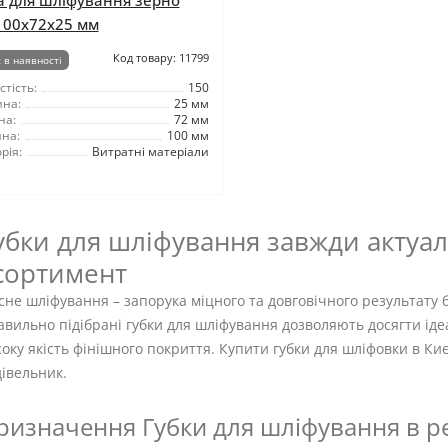
а для шліфування зерно
100x72x25 мм
Код товару: 11799
 в наявності
тість:
150
на:
25 мм
на:
72 мм
на:
100 мм
рія:
Витратні матеріали
убки для шліфування завжди актуал
сортимент
сне шліфування – запорука міцного та довговічного результату 
авильно підібрані губки для шліфування дозволяють досягти ід
оку якість фінішного покриття. Купити губки для шліфовки в Киє
івельник.
ризначення Губки для шліфування в ре