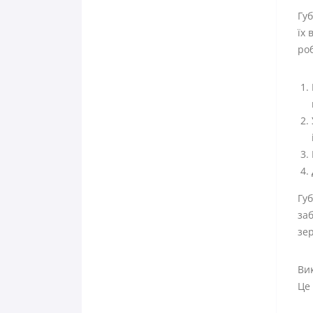
Губ
їх 
роб
Гу
заб
зер
Вик
Це 