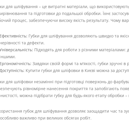
ки для шліфування – це витратні матеріали, що використовуют
вирівнювання та підготовки до подальшої обробки. Їхнє застос
очий процес, забезпечуючи високу якість результату. Чому вар
Ефективність:
Губки для шліфування дозволяють швидко та які
нерівності та дефекти.
Універсальність:
Підходять для роботи з різними матеріалами: д
іншими.
Ергономічність:
Завдяки своїй формі та м'якості, губки зручні в
Доступність:
Купити губки для шліфовки в Києві можна за досту
бки для шліфовки незамінні при підготовці поверхонь до фарбу
езпечують рівномірне нанесення покриття та запобігають появі
нистості, можна підібрати губку для будь-якого етапу обробки –
ористання губок для шліфування дозволяє заощадити час та зус
особливо важливо при великих обсягах робіт.