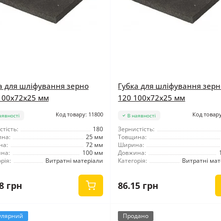
а для шліфування зерно
Губка для шліфування зерн
100x72x25 мм
120 100x72x25 мм
Код товару: 11800
Код товару
аявності
В наявності
тість:
180
Зернистість:
на:
25 мм
Товщина:
на:
72 мм
Ширина:
на:
100 мм
Довжина:
рія:
Витратні матеріали
Категорія:
Витратні мат
8 грн
86.15 грн
улярний
Продано