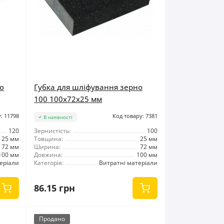
о
Губка для шліфування зерно
100 100x72x25 мм
: 11798
Код товару: 7381
В наявності
120
Зернистість:
100
25 мм
Товщина:
25 мм
72 мм
Ширина:
72 мм
100 мм
Довжина:
100 мм
еріали
Категорія:
Витратні матеріали
86.15 грн
Продано