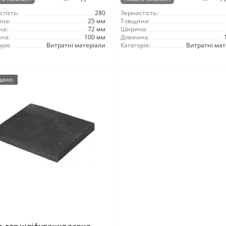
тість:
280
Зернистість:
на:
25 мм
Товщина:
на:
72 мм
Ширина:
на:
100 мм
Довжина:
рія:
Витратні матеріали
Категорія:
Витратні мат
дано