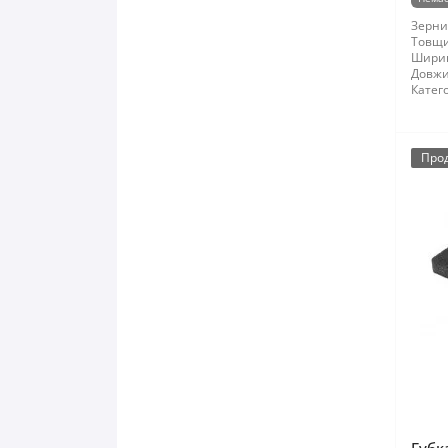
Зернис
Товщи
Шири
Довжи
Катего
Про