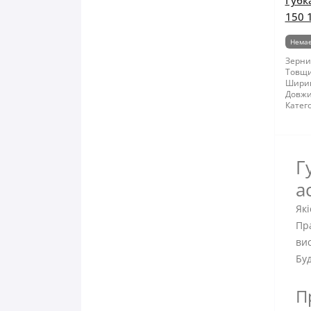
Губк
150 
Немає
Зернис
Товщи
Шири
Довжи
Катего
Г
а
Які
Пр
вис
Буд
П