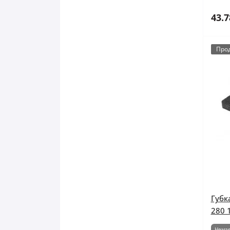
43.7
Про
Губк
280 
Немає