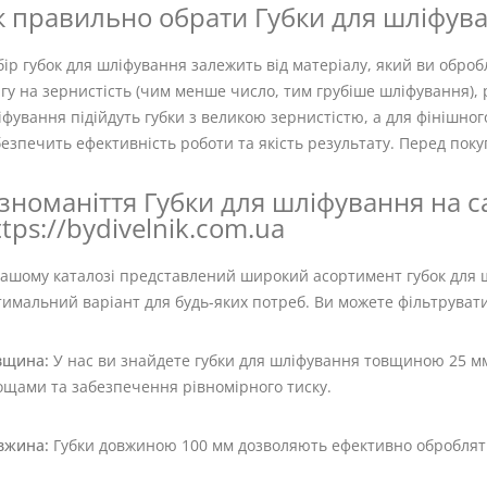
к правильно обрати Губки для шліфува
ір губок для шліфування залежить від матеріалу, який ви оброб
гу на зернистість (чим менше число, тим грубіше шліфування), 
фування підійдуть губки з великою зернистістю, а для фінішног
езпечить ефективність роботи та якість результату. Перед пок
ізноманіття Губки для шліфування на с
ttps://bydivelnik.com.ua
нашому каталозі представлений широкий асортимент губок для ш
тимальний варіант для будь-яких потреб. Ви можете фільтруват
вщина:
У нас ви знайдете губки для шліфування товщиною 25 мм
ощами та забезпечення рівномірного тиску.
вжина:
Губки довжиною 100 мм дозволяють ефективно обробляти