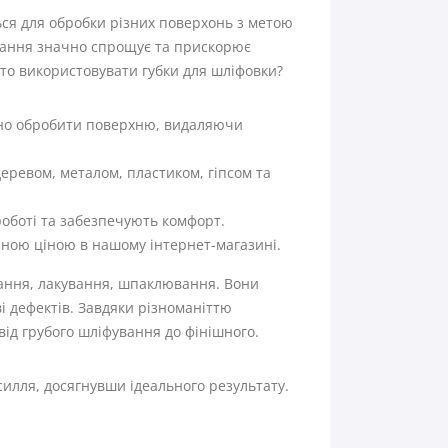
ься для обробки різних поверхонь з метою
ування значно спрощує та прискорює
то використовувати губки для шліфовки?
сно обробити поверхню, видаляючи
еревом, металом, пластиком, гіпсом та
 роботі та забезпечують комфорт.
пною ціною в нашому інтернет-магазині.
вання, лакування, шпаклювання. Вони
 дефектів. Завдяки різноманіттю
 від грубого шліфування до фінішного.
илля, досягнувши ідеального результату.