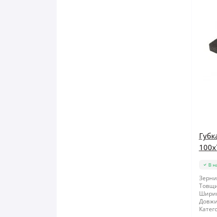
Губк
100x
В н
Зернис
Товщи
Шири
Довжи
Катего