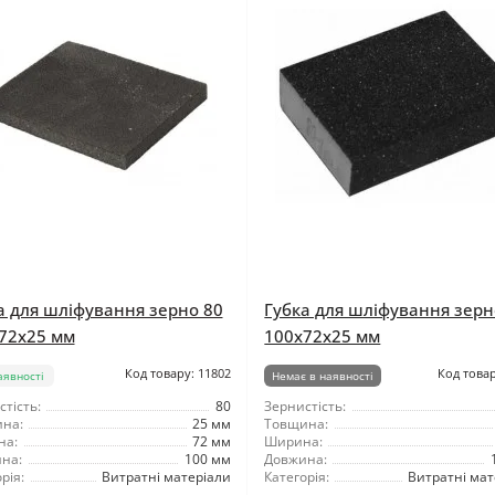
а для шліфування зерно 80
Губка для шліфування зерн
72x25 мм
100x72x25 мм
Код товару: 11802
Код товар
аявності
Немає в наявності
тість:
80
Зернистість:
на:
25 мм
Товщина:
на:
72 мм
Ширина:
на:
100 мм
Довжина:
рія:
Витратні матеріали
Категорія:
Витратні мат