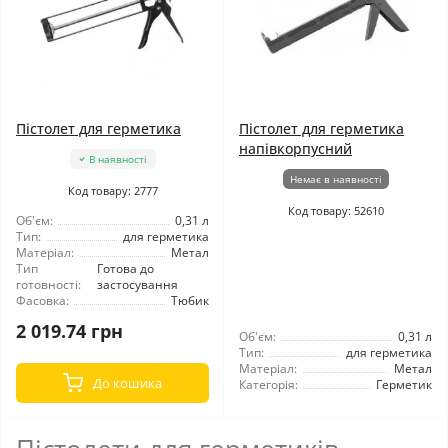
Пістолет для герметика
Пістолет для герметика
напівкорпусний
В наявності
Немає в наявності
Код товару: 2777
Код товару: 52610
Об'єм:
0,31 л
Тип:
для герметика
Матеріал:
Метал
Тип
Готова до
готовності:
застосування
Фасовка:
Тюбик
2 019.74 грн
Об'єм:
0,31 л
Тип:
для герметика
Матеріал:
Метал
До кошика
Категорія:
Герметик