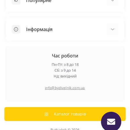
Популярне
Покрівельні матеріали
Грунтовка
Інформація
Самовирівнююча суміш
Пиломатеріали
Доставка
Металеві сітки
Оплата
Час роботи
Контакти
Пн-Пт: з 8 до 18
Гарантія та повернення
Сб: з 9 до 14
Нд: вихідний
Про нас
Політика конфіденційності
info@bydivelnik.com.ua
Відгуки
Зворотній зв'язок
Карта сайту
Каталог товарів
Виробники
Bydivelnik © 2026