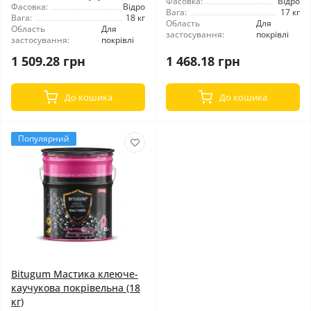
Фасовка:
Відро
Фасовка:
Відро
Вага:
17 кг
Вага:
18 кг
Область
Для
Область
Для
застосування:
покрівлі
застосування:
покрівлі
1 509.28 грн
1 468.18 грн
До кошика
До кошика
Популярний
Bitugum Мастика клеюче-
каучукова покрівельна (18
кг)