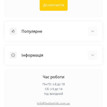
До контактів
Популярне
Покрівельні матеріали
Грунтовка
Інформація
Самовирівнююча суміш
Пиломатеріали
Доставка
Металеві сітки
Оплата
Час роботи
Контакти
Пн-Пт: з 8 до 18
Гарантія та повернення
Сб: з 9 до 14
Нд: вихідний
Про нас
Політика конфіденційності
info@bydivelnik.com.ua