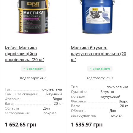
Izofast Мастика
Мастика бітумно-
гідроізоляційна
каучукова покрівельна (20
покрівельна (20 кг)
кг)
В наявності
В наявності
Код товару: 2451
Код товару: 7102
Тип:
покрівельна
Тип:
покрівельна
Суміші за
Бітумно-
Суміші за складом:
Бітумний
складом:
каучуковий
Фасовка:
Відро
Фасовка:
Відро
Вага:
20 кг
Вага:
20 кг
Область
Для
Область
Для
застосування:
покрівлі
застосування:
покрівлі
1 652.65 грн
1 535.97 грн