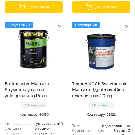
До кошика
До кошика
Популярний
Популярний
Budmonster Мастика
ТехноНІКОЛЬ Sweetondale
бітумно-каучукова
Мастика гідроізоляційна
універсальна (18 кг)
покрівельна (17 кг)
В наявності
В наявності
Код товару: 60059
Код товару: 21322
Тип:
універсальний
Тип:
гідроізоляційна
Суміші за
Бітумно-
Суміші за складом:
Бітумний
складом:
каучуковий