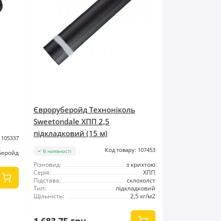
Євроруберойд Техноніколь
Sweetondale ХПП 2,5
підкладковий (15 м)
 105337
Код товару: 107453
В наявності
беройд
Різновид:
з крихтою
Серія:
ХПП
Підстава:
склохолст
Тип:
підкладковий
Щільність:
2,5 кг/м2