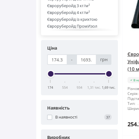
Євроруберойд 3 кг/м²
Євроруберойд 4 кг/м²
Євроруберойд із крихтою
Євроруберойд ПромИзол
Євроруберойд Технониколь
Євроруберойд Ореол-1
Євроруберойд BudmonsteR
Ціна
Євро
-
грн
Уніф
(10 м
В н
174
554
934
1,31 тис.
1,69 тис.
Різнов
Серія:
Підста
Тип:
Наявність
Шири
В наявності
37
254.
Виробник