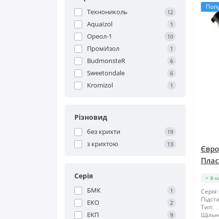
Поп
Технониколь
12
AquaIzol
1
Ореол-1
10
ПромИзол
1
BudmonsteR
6
Sweetondale
6
Kromizol
1
Різновид
без крихти
19
з крихтою
13
Євро
Пласт
Серія
В н
БМК
1
Серія:
Підста
ЕКО
2
Тип:
ЕКП
Щільні
9