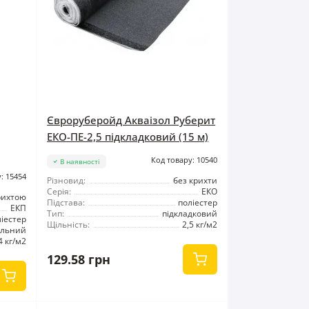
Євроруберойд Акваізол Руберит
ЕКО-ПЕ-2,5 підкладковий (15 м)
Код товару: 10540
В наявності
: 15454
Різновид:
без крихти
Серія:
ЕКО
рихтою
Підстава:
поліестер
ЕКП
Тип:
підкладковий
ліестер
Щільність:
2,5 кг/м2
ельний
4 кг/м2
129.58 грн