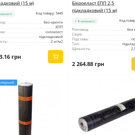
ладковий (15 м)
Бікроеласт ЕПП 2,5
підкладковий (15 м)
Код товару: 5445
аявності
Код товар
В наявності
ид:
без крихти
ХПП
Різновид:
без 
ва:
склохолст
Серія:
підкладковий
Підстава:
п
сть:
2 кг/м2
Тип:
підкла
Щільність:
2,
3.16 грн
2 264.88 грн
улярний