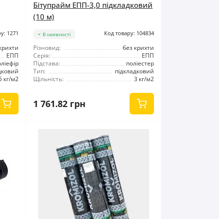
Бітупрайм ЕПП-3,0 підкладковий
(10 м)
у: 1271
Код товару: 104834
В наявності
крихти
Різновид:
без крихти
ЕПП
Серія:
ЕПП
оліефір
Підстава:
поліестер
дковий
Тип:
підкладковий
5 кг/м2
Щільність:
3 кг/м2
1 761.82 грн