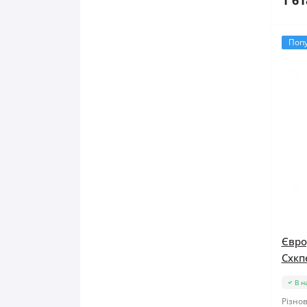
1 61
Поп
Євро
Схкпе
В н
Різнов