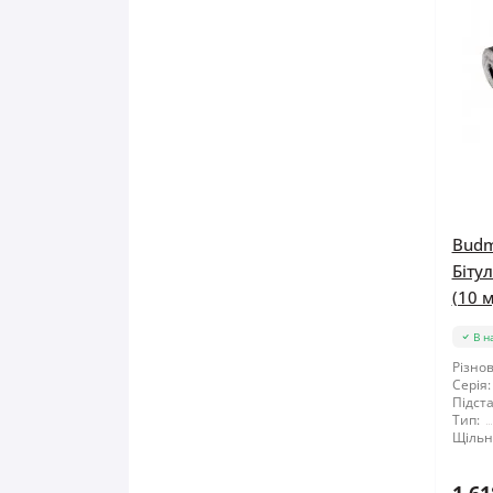
Budm
Біту
(10 м
В н
Різнов
Серія:
Підста
Тип:
Щільні