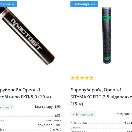
улярний
Популярний
1
руберойд Ореол-1
Євроруберойд Ореол-1
обіт-про ЕКП-5,0 (10 м)
БІТУМАКС ЕПП 2,5 підкладк
(15 м)
Код товару: 1254
аявності
Код товар
В наявності
ЕКП
ва:
склохолст
Різновид:
без 
покрівельний
Серія:
сть:
5 кг/м2
Підстава:
по