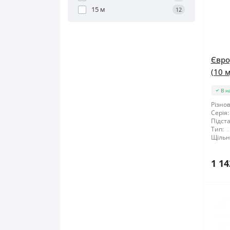
15 м
12
Євро
(10 м
В н
Різнов
Серія:
Підста
Тип:
Щільні
1 14