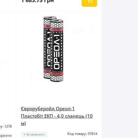
1 683.75 грн
Євроруберойд Ореол-1
Пластобіт ЕКП - 4,0 сланець (10
м)
у: 1278
Код товару: 97814
В наявності
крихти