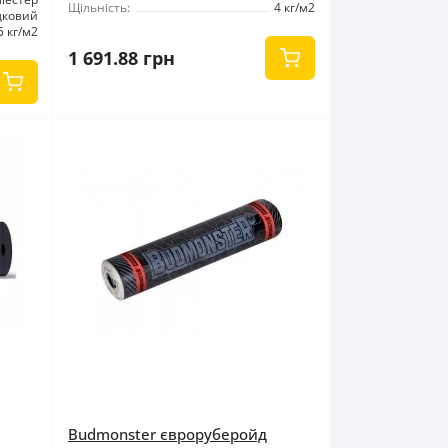
Щільність:
4 кг/м2
дковий
5 кг/м2
1 691.88 грн
Budmonster євроруберойд