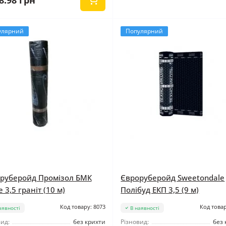
8.98 грн
улярний
Популярний
руберойд Промізол БМК
Євроруберойд Sweetondale
 3,5 граніт (10 м)
Полібуд ЕКП 3,5 (9 м)
Код товару: 8073
Код товар
аявності
В наявності
ид:
без крихти
Різновид:
без 