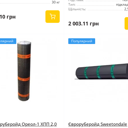
30 кг
Тип:
підкла
Щільність:
2,
10 грн
2 003.11 грн
улярний
Популярний
руберойд Ореол-1 ХПП 2,0
Євроруберойд Sweetondale