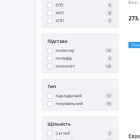
Вага:
ЕПП
9
ХКП
8
273.
ХПП
7
Підстава
Поп
поліестер
15
поліефір
3
склохолст
18
Тип
підкладковий
17
покрівельний
19
Щільність
2 кг/м2
2
Євро