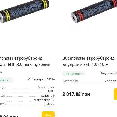
onster євроруберойд
Budmonster євроруберойд
лайт ЕПП 3,0 підкладковий
Бітупрайм ЕКП 4,0 (10 м)
)
Код товару:
В наявності
Код товару: 105336
аявності
Категорія:
Єврору
ид:
без крихти
ЕПП
2 017.88 грн
ва:
поліестер
підкладковий
сть:
3 кг/м2