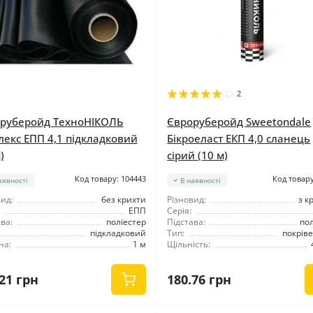
2
руберойд ТехноНІКОЛЬ
Євроруберойд Sweetondale
лекс ЕПП 4,1 підкладковий
Бікроеласт ЕКП 4,0 сланець
)
сірий (10 м)
Код товару: 104443
Код товару
аявності
В наявності
ид:
без крихти
Різновид:
з к
ЕПП
Серія:
ва:
поліестер
Підстава:
по
підкладковий
Тип:
покрів
на:
1 м
Щільність:
21 грн
180.76 грн