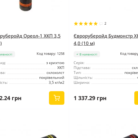
2
руберойд Ореол-1 ХКП 3,5
Євроруберойд Будмонстр Х
)
4,0 (10 м)
Код товару: 1258
Код товару
аявності
В наявності
ид:
з крихтою
Серія:
ХКП
Підстава:
скл
ва:
склохолст
Тип:
покрів
покрівельний
Щільність:
сть:
3,5 кг/м2
Ширина:
2.24 грн
1 337.29 грн