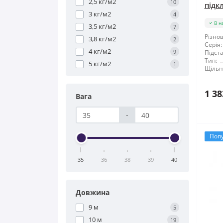
2,5 кг/м2
10
підк
3 кг/м2
4
В н
3,5 кг/м2
7
Різнов
3,8 кг/м2
2
Серія:
4 кг/м2
9
Підста
Тип:
5 кг/м2
1
Щільні
1 38
Вага
-
Поп
35
36
38
39
40
Довжина
9 м
5
10 м
19