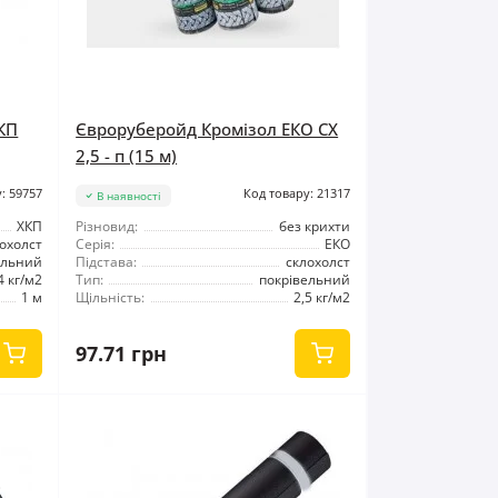
КП
Євроруберойд Кромізол ЕКО СХ
2,5 - п (15 м)
: 59757
Код товару: 21317
В наявності
ХКП
Різновид:
без крихти
охолст
Серія:
ЕКО
ельний
Підстава:
склохолст
4 кг/м2
Тип:
покрівельний
1 м
Щільність:
2,5 кг/м2
97.71 грн