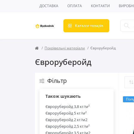
ДОСТАВКА
ОПЛАТА
КОНТАКТИ
ВИРОБН
Каталог товарів
Покрівельні матеріали
Євроруберойд
Євроруберойд
Фільтр
Також шукають
Поп
Євроруберойд 3,8 кг/м²
Євроруберойд 5 кг/м²
Євроруберойд 2 кг/м2
Євроруберойд 2,5 кг/м²
Євроруберойд 3,5 кг/м2