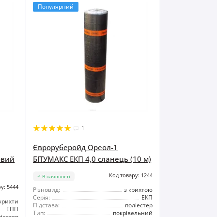
Популярний
1
Євроруберойд Ореол-1
овий
БІТУМАКС ЕКП 4,0 сланець (10 м)
Код товару: 1244
В наявності
у: 5444
Різновид:
з крихтою
Серія:
ЕКП
крихти
Підстава:
поліестер
ЕПП
Тип:
покрівельний
ліестер