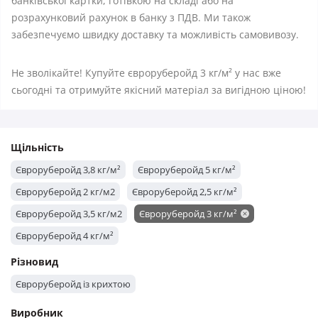
банківської картки, готівкою на складі або на
розрахунковий рахунок в банку з ПДВ. Ми також
забезпечуємо швидку доставку та можливість самовивозу.
Не зволікайте! Купуйте євроруберойд 3 кг/м² у нас вже
сьогодні та отримуйте якісний матеріал за вигідною ціною!
Щільність
Євроруберойд 3,8 кг/м²
Євроруберойд 5 кг/м²
Євроруберойд 2 кг/м2
Євроруберойд 2,5 кг/м²
Євроруберойд 3,5 кг/м2
Євроруберойд 3 кг/м²
Євроруберойд 4 кг/м²
Різновид
Євроруберойд із крихтою
Виробник