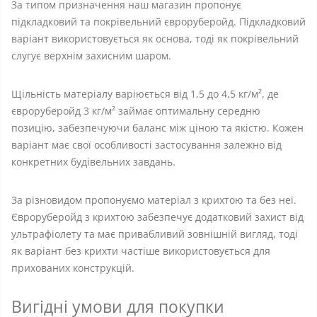
За типом призначення наш магазин пропонує
підкладковий та покрівельний євроруберойд. Підкладковий
варіант використовується як основа, тоді як покрівельний
слугує верхнім захисним шаром.
Щільність матеріалу варіюється від 1,5 до 4,5 кг/м², де
євроруберойд 3 кг/м² займає оптимальну середню
позицію, забезпечуючи баланс між ціною та якістю. Кожен
варіант має свої особливості застосування залежно від
конкретних будівельних завдань.
За різновидом пропонуємо матеріал з крихтою та без неї.
Євроруберойд з крихтою забезпечує додатковий захист від
ультрафіолету та має привабливий зовнішній вигляд, тоді
як варіант без крихти частіше використовується для
прихованих конструкцій.
Вигідні умови для покупки