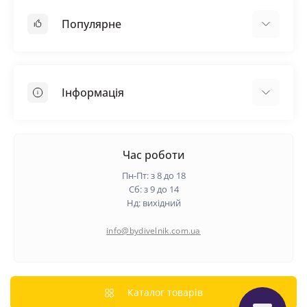
Популярне
Покрівельні матеріали
Грунтовка
Інформація
Самовирівнююча суміш
Пиломатеріали
Доставка
Металеві сітки
Оплата
Час роботи
Контакти
Пн-Пт: з 8 до 18
Гарантія та повернення
Сб: з 9 до 14
Нд: вихідний
Про нас
Політика конфіденційності
info@bydivelnik.com.ua
Відгуки
Зворотній зв'язок
Карта сайту
Каталог товарів
Виробники