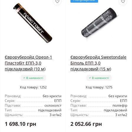
Євроруберойд Ореол-1
Євроруберойд Sweetondale
Пластобіт ЕПП-3,0
Біполь ЕПП 3,0
підкладковий (10 м)
підкладковий (15 м)
В наявності
В наявності
Код товару: 1252
Код товару: 1275
Різновид:
без крихти
Різновид:
без крихти
Серія:
ЕПП
Серія:
ЕПП
Підстава:
склохолст
Підстава:
поліефір
Тип:
підкладковий
Тип:
підкладковий
Щільність:
3 кг/м2
Щільність:
3 кг/м2
1 698.10 грн
2 052.66 грн