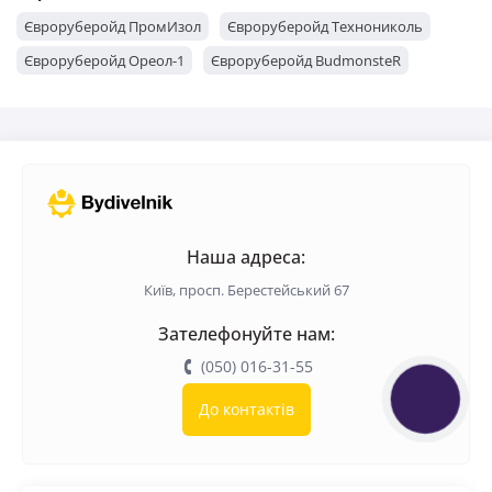
Євроруберойд ПромИзол
Євроруберойд Технониколь
Євроруберойд Ореол-1
Євроруберойд BudmonsteR
Наша адреса:
Київ, просп. Берестейський 67
Зателефонуйте нам:
(050) 016-31-55
КНОПКА
До контактів
ЗВ'ЯЗКУ