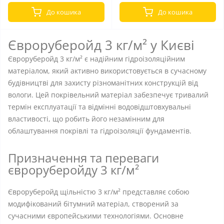
До кошика
До кошика
Євроруберойд 3 кг/м² у Києві
Євроруберойд 3 кг/м² є надійним гідроізоляційним
матеріалом, який активно використовується в сучасному
будівництві для захисту різноманітних конструкцій від
вологи. Цей покрівельний матеріал забезпечує тривалий
термін експлуатації та відмінні водовідштовхувальні
властивості, що робить його незамінним для
облаштування покрівлі та гідроізоляції фундаментів.
Призначення та переваги
євроруберойду 3 кг/м²
Євроруберойд щільністю 3 кг/м² представляє собою
модифікований бітумний матеріал, створений за
сучасними європейськими технологіями. Основне