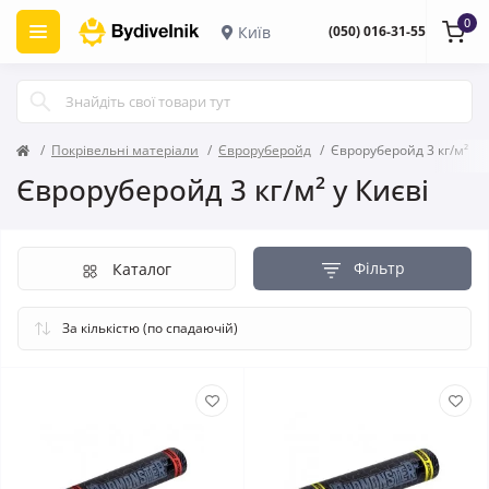
0
Київ
(050) 016-31-55
Покрівельні матеріали
Євроруберойд
Євроруберойд 3 кг/м²
Євроруберойд 3 кг/м² у Києві
Фільтр
Каталог