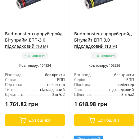
Budmonster євроруберойд
Budmonster євроруберойд
Бітупрайм ЕПП-3,0
Бітулайт ЕПП 3,0
підкладковий (10 м)
підкладковий (10 м)
В наявності
В наявності
Код товару: 104834
Код товару: 105336
Різновид:
без крихти
Різновид:
без крихти
Серія:
ЕПП
Серія:
ЕПП
Підстава:
поліестер
Підстава:
поліестер
Тип:
підкладковий
Тип:
підкладковий
Щільність:
3 кг/м2
Щільність:
3 кг/м2
1 761.82 грн
1 618.98 грн
До кошика
До кошика
Популярний