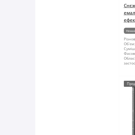
Снєж
емал
ефект
Немає
Різнов
Об'єм:
Суміші
Фасов
Облас
засто
Про