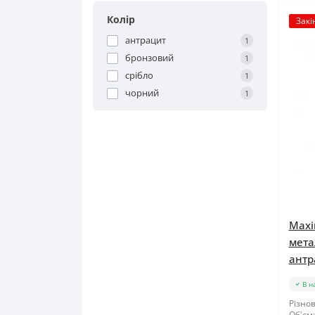
Колір
Закі
антрацит
1
бронзовий
1
срібло
1
чорний
1
Maxi
мета
антр
В н
Різнов
Об'єм: