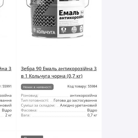
йна 3
Зебра 90 Емаль антикорозійна 3
в 1 Кольчуга чорна (0,7 кг)
: 55991
Код товару: 55984
Немає в наявності
озійна
Різновид:
антикорозійна
ування
Тип готовності:
Готова до застосування
ановий
Суміші за складом:
Алкідно уретановий
Відро
Фасовка:
Відро
2 кг
Вага:
0,7 кг