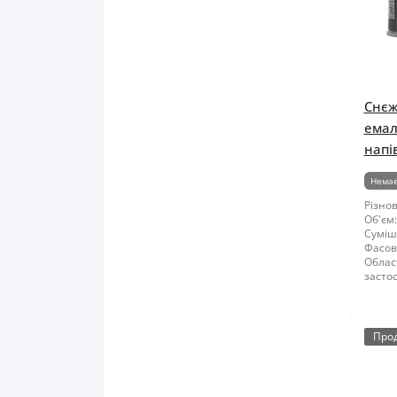
Снєж
емал
напі
Немає
Різнов
Об'єм:
Суміші
Фасов
Облас
засто
Про