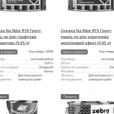
ка Na Rdze R18 Грунт-
Снєжка Na Rdze R15 Грунт-
ь по іржі графітова
емаль по іржі коричнева
вматова (0,65 л)
молотковий ефект (0,65 л)
Код товару: 52594
Код товару
 в наявності
Немає в наявності
ид:
антикорозійна
Різновид:
антикор
0,65 л
Об'єм:
 за складом:
Алкідний
Суміші за складом:
Ал
ка:
Банка
Фасовка:
ть
Для внутрішніх і
Область
Для внутрішніх і
сування:
зовнішніх робіт
застосування:
зовнішніх робіт
дано
Продано