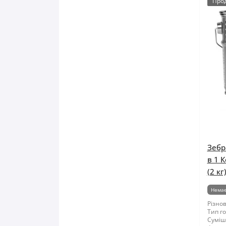
Про
Зебр
в 1 
(2 кг
Немає
Різнов
Тип го
Суміші