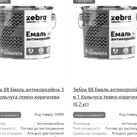
дано
Продано
а 88 Емаль антикорозійна 3
Зебра 88 Емаль антикорозі
Кольчуга темно-коричнева
в 1 Кольчуга темно-коричн
)
(0,7 кг)
Код товару: 55990
Код товару
 в наявності
Немає в наявності
ид:
антикорозійна
Різновид:
антикор
товності:
Готова до застосування
Тип готовності:
Готова до застос
 за складом:
Алкідно уретановий
Суміші за складом:
Алкідно урет