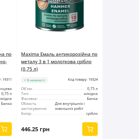
на по
Maxima Емаль антикорозійна по
но-
металу 3 в 1 молоткова срібло
(0,75 л)
: 19311
Код товару: 19324
В наявності
янцева
Об'єм:
0,75 л
0,75 л
Тип:
алкідна
лкідна
Фасовка:
Банка
Банка
Область
Для внутрішніх і
застосування:
зовнішніх робіт
Колір:
срібло
446.25 грн