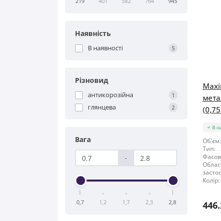
219
401
582
764
945
Наявність
В наявності
5
Різновид
Maxi
антикорозійна
1
мета
глянцева
2
(0,75
В н
Вага
Об'єм:
Тип:
Фасов
-
Облас
засто
Колір:
0,7
1,2
1,7
2,3
2,8
446.