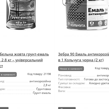
бельна жовта грунт-емаль
Зебра 90 Емаль антикорозі
, 2,8 кг – універсальний
в 1 Кольчуга чорна (2 кг)
ст
Код товару
Немає в наявності
Код товару: 21198
 в наявності
Різновид:
антикор
Тип готовності:
Готова до застос
ид:
антикорозійна
Суміші за складом:
Алкідно урет
2,8 кг
Фасовка:
рія:
Ґрунтовка
Вага:
Ґрунт-емаль