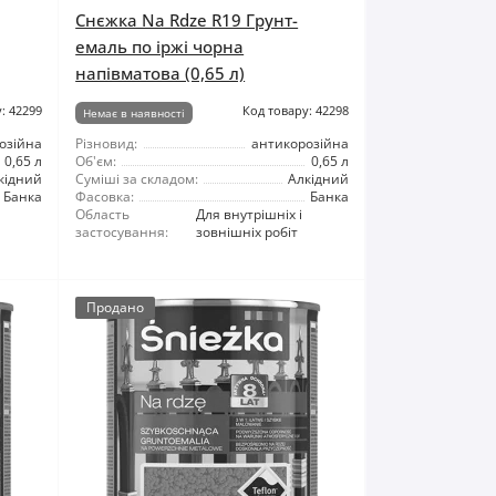
Снєжка Na Rdze R19 Грунт-
емаль по іржі чорна
напівматова (0,65 л)
: 42299
Код товару: 42298
Немає в наявності
озійна
Різновид:
антикорозійна
0,65 л
Об'єм:
0,65 л
кідний
Суміші за складом:
Алкідний
Банка
Фасовка:
Банка
Область
Для внутрішніх і
застосування:
зовнішніх робіт
Продано