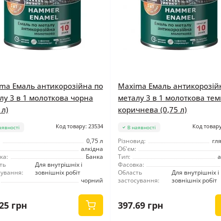
ma Емаль антикорозійна по
Maxima Емаль антикорозій
лу 3 в 1 молоткова чорна
металу 3 в 1 молоткова тем
 л)
коричнева (0,75 л)
Код товару: 23534
Код товару
аявності
В наявності
0,75 л
Різновид:
гл
алкідна
Об'єм:
ка:
Банка
Тип:
а
ть
Для внутрішніх і
Фасовка:
сування:
зовнішніх робіт
Область
Для внутрішніх і
чорний
застосування:
зовнішніх робіт
25 грн
397.69 грн