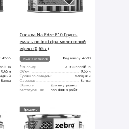
Снєжка Na Rdze R10 Грунт-
емаль по іржі сіра молотковий
ефект (0,65 л)
: 42295
Код товару: 42293
Немає в наявності
озійна
Різновид:
антикорозійна
0,65 л
Об'єм:
0,65 л
кідний
Суміші за складом:
Алкідний
Банка
Фасовка:
Банка
Область
Для внутрішніх і
застосування:
зовнішніх робіт
Продано