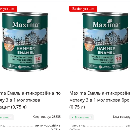
нчується
Закінчується
ma Емаль антикорозійна по
Maxima Емаль антикорозій
лу 3 в 1 молоткова
металу 3 в 1 молоткова бр
ацит (0,75 л)
(0,75 л)
Код товару: 23535
Код товару
аявності
В наявності
ид:
антикорозійна
Різновид:
гл
0,75 л
Об'єм: