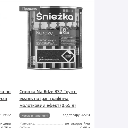
Продано
на по
Снєжка Na Rdze R37 Грунт-
онза
емаль по іржі графітна
молотковий ефект (0,65 л)
: 19322
Код товару: 42284
Немає в наявності
янцева
Різновид:
антикорозійна
0,75 л
Об'єм:
0,65 л