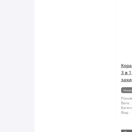
Кора
3 в 1
захи
Немає
Різнов
Вага:
Катего
Вид: