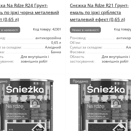
ка Na Rdze R24 Грунт-
Снєжка Na Rdze R21 Грунт-
ь по іржі чорна металевий
емаль по іржі срібляста
 (0,65 л)
металевий ефект (0,65 л)
Код товару: 42301
Код товару
 в наявності
Немає в наявності
ид:
антикорозійна
Різновид:
антикор
0,65 л
Об'єм:
 за складом:
Алкідний
Суміші за складом:
Ал
ка:
Банка
Фасовка:
ть
Для внутрішніх і
Область
Для внутрішніх і
сування:
зовнішніх робіт
застосування:
зовнішніх робіт
дано
Продано