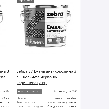
Продано
йна 3
Зебра 87 Емаль антикорозійна 3
ева
в 1 Кольчуга червоно-
коричнева (2 кг)
: 55982
Код товару: 55992
Немає в наявності
озійна
Різновид:
антикорозійна
ування
Тип готовності:
Готова до застосування
ановий
Суміші за складом:
Алкідно уретановий