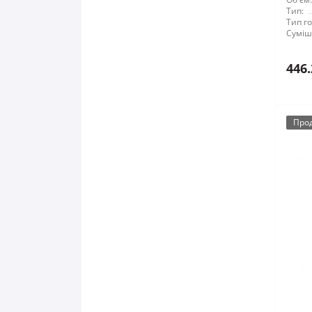
Тип:
Тип го
Суміші
446.
Про