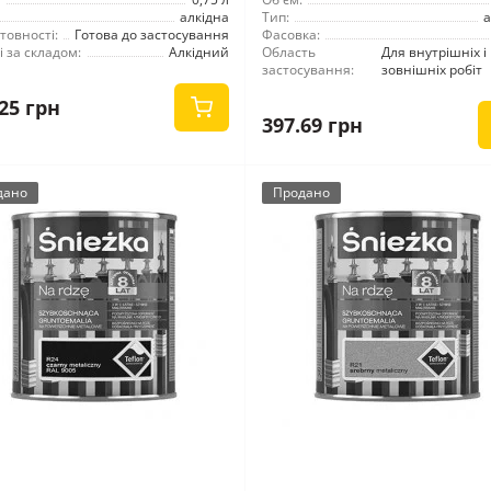
алкідна
Тип:
а
товності:
Готова до застосування
Фасовка:
 за складом:
Алкідний
Область
Для внутрішніх і
застосування:
зовнішніх робіт
25 грн
397.69 грн
дано
Продано