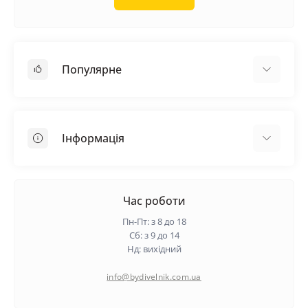
Популярне
Покрівельні матеріали
Грунтовка
Інформація
Самовирівнююча суміш
Пиломатеріали
Доставка
Металеві сітки
Оплата
Час роботи
Контакти
Пн-Пт: з 8 до 18
Гарантія та повернення
Сб: з 9 до 14
Нд: вихідний
Про нас
Політика конфіденційності
info@bydivelnik.com.ua
Відгуки