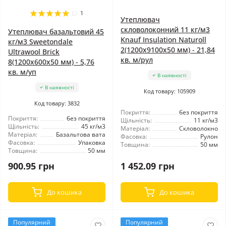
1
Утеплювач
скловолоконний 11 кг/м3
Утеплювач базальтовий 45
Knauf Insulation Naturoll
кг/м3 Sweetondale
2(1200x9100x50 мм) - 21,84
Ultrawool Brick
кв. м/рул
8(1200x600x50 мм) - 5,76
кв. м/уп
В наявності
В наявності
Код товару: 105909
Код товару: 3832
Покриття:
без покриття
Покриття:
без покриття
Щільність:
11 кг/м3
Щільність:
45 кг/м3
Матеріал:
Скловолокно
Матеріал:
Базальтова вата
Фасовка:
Рулон
Фасовка:
Упаковка
Товщина:
50 мм
Товщина:
50 мм
900.95 грн
1 452.09 грн
До кошика
До кошика
Популярний
Популярний