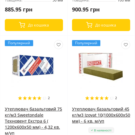
Товщина:
50 мм
Товщина:
100 мм
885.95 грн
900.95 грн
До кошика
До кошика
Популярний
Популярний
2
2
Утеплювач базальтовий 75
Утеплювач базальтовий 45
кг/м3 Sweetondale
кг/м3 Izovat 10(1000x600x50
Техновент Екстра 6 (
мм) - 6 кв. м/уп
1200x600x50 мм) - 4,32 кв.
В наявності
м/уп