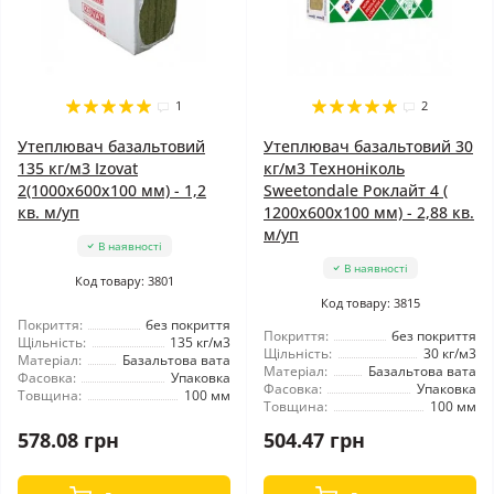
1
2
Утеплювач базальтовий
Утеплювач базальтовий 30
135 кг/м3 Izovat
кг/м3 Техноніколь
2(1000x600x100 мм) - 1,2
Sweetondale Роклайт 4 (
кв. м/уп
1200x600x100 мм) - 2,88 кв.
м/уп
В наявності
В наявності
Код товару: 3801
Код товару: 3815
Покриття:
без покриття
Покриття:
без покриття
Щільність:
135 кг/м3
Щільність:
30 кг/м3
Матеріал:
Базальтова вата
Матеріал:
Базальтова вата
Фасовка:
Упаковка
Фасовка:
Упаковка
Товщина:
100 мм
Товщина:
100 мм
578.08 грн
504.47 грн