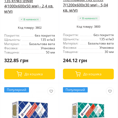
135 кг/м3 Izovat
7(1200x600x30 мм) - 5,04
4(1000x600x50 мм) - 2,4 кв.
кв. м/уп
м/уп
В наявності
В наявності
Код товару: 3800
Код товару: 3802
Покриття:
без покриття
Покриття:
без покриття
Щільність:
135 кг/м3
Щільність:
135 кг/м3
Матеріал:
Базальтова вата
Матеріал:
Базальтова вата
Фасовка:
Упаковка
Фасовка:
Упаковка
Товщина:
30 мм
Товщина:
50 мм
322.85 грн
244.12 грн
До кошика
До кошика
Популярний
Популярний