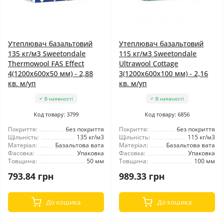
Утеплювач базальтовий
Утеплювач базальтовий
135 кг/м3 Sweetondale
115 кг/м3 Sweetondale
Thermowool FAS Effect
Ultrawool Cottage
4(1200x600x50 мм) - 2,88
3(1200x600x100 мм) - 2,16
кв. м/уп
кв. м/уп
В наявності
В наявності
Код товару: 3799
Код товару: 6856
Покриття:
без покриття
Покриття:
без покриття
Щільність:
135 кг/м3
Щільність:
115 кг/м3
Матеріал:
Базальтова вата
Матеріал:
Базальтова вата
Фасовка:
Упаковка
Фасовка:
Упаковка
Товщина:
50 мм
Товщина:
100 мм
793.84 грн
989.33 грн
До кошика
До кошика