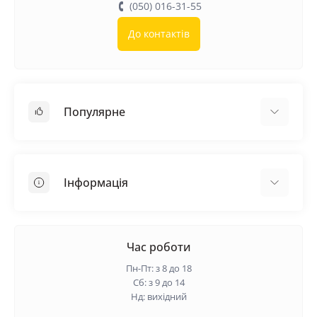
(050) 016-31-55
До контактів
Популярне
Покрівельні матеріали
Грунтовка
Інформація
Самовирівнююча суміш
Пиломатеріали
Доставка
Металеві сітки
Оплата
Час роботи
Контакти
Пн-Пт: з 8 до 18
Гарантія та повернення
Сб: з 9 до 14
Нд: вихідний
Про нас