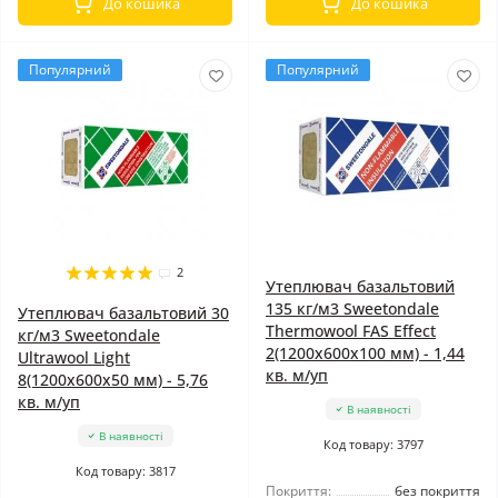
До кошика
До кошика
Популярний
Популярний
2
Утеплювач базальтовий
135 кг/м3 Sweetondale
Утеплювач базальтовий 30
Thermowool FAS Effect
кг/м3 Sweetondale
2(1200x600x100 мм) - 1,44
Ultrawool Light
кв. м/уп
8(1200x600x50 мм) - 5,76
кв. м/уп
В наявності
В наявності
Код товару: 3797
Код товару: 3817
Покриття:
без покриття