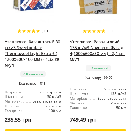
1
1
Утеплювач базальтовий 30
Утеплювач базальтовий
кг/м3 Sweetondale
135 кг/м3 Novoterm Фасад
Thermowool Light Extra 6 (
4(1000x600x50 мм) - 2,4 кв.
1200x600x100 мм) - 4,32 кв.
м/уп
м/уп
В наявності
В наявності
Код товару: 86455
Код товару: 10111
Покриття:
без покриття
Покриття:
без покриття
Щільність:
135 кг/м3
Щільність:
30 кг/м3
Матеріал:
Базальтова вата
Матеріал:
Базальтова вата
Фасовка:
Упаковка
Фасовка:
Упаковка
Товщина:
50 мм
Товщина:
100 мм
235.55 грн
749.49 грн