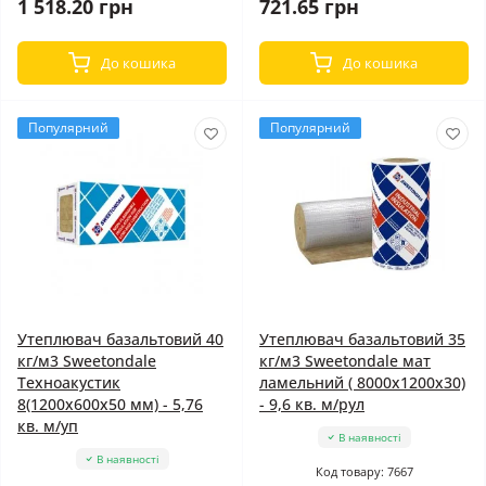
1 518.20 грн
721.65 грн
До кошика
До кошика
Популярний
Популярний
Утеплювач базальтовий 40
Утеплювач базальтовий 35
кг/м3 Sweetondale
кг/м3 Sweetondale мат
Техноакустик
ламельний ( 8000x1200x30)
8(1200x600x50 мм) - 5,76
- 9,6 кв. м/рул
кв. м/уп
В наявності
В наявності
Код товару: 7667