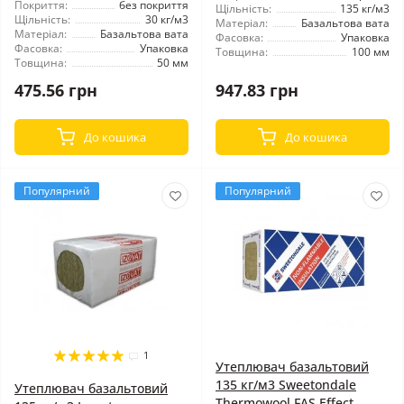
Покриття:
без покриття
Щільність:
135 кг/м3
Щільність:
30 кг/м3
Матеріал:
Базальтова вата
Матеріал:
Базальтова вата
Фасовка:
Упаковка
Фасовка:
Упаковка
Товщина:
100 мм
Товщина:
50 мм
475.56 грн
947.83 грн
До кошика
До кошика
Популярний
Популярний
1
Утеплювач базальтовий
135 кг/м3 Sweetondale
Утеплювач базальтовий
Thermowool FAS Effect