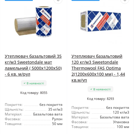
Утеплювач базальтовий 35
Утеплювач базальтовий
кг/м3 Sweetondale мат
120 кг/м3 Sweetondale
ламельний ( 5000x1200x50)
Thermowool FAS Optima
- 6 кв. м/рул
2(1200x600x100 мм) - 1,44
кв.м/уп
В наявності
В наявності
Код товару: 8055
Код товару: 8293
Покриття:
без покриття
Покриття:
без покриття
Щільність:
35 кг/м3
Щільність:
120 кг/м3
Матеріал:
Базальтова вата
Матеріал:
Базальтова вата
Фасовка:
Рулон
Фасовка:
Упаковка
Товщина:
50 мм
Товщина:
100 мм