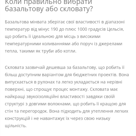
Коли правильно вибрати
базальтову або скловату?
Базальтова мінвата зберігає свої властивості в діапазоні
температур від мінус 190 до плюс 1000 градусів Цельсія,
що робить її ідеальною для місць з високими
температурними коливаннями або поруч із джерелами
тепла, такими як труби або котли.
Скловата зазвичай дешевша за базальтову, що робить її
більш доступним варіантом для бюджетних проектів. Вона
випускається в рулонах та легко укладається на нерівні
поверхні, що спрощує процес монтажу. Скловата має
найкращі звукоізоляційні властивості завдяки своїй
структурі з довгими волокнами, що робить її кращою для
стін та перегородок. Вона підходить для утеплення легких
конструкцій і не навантажує їх через свою низьку
щільність.