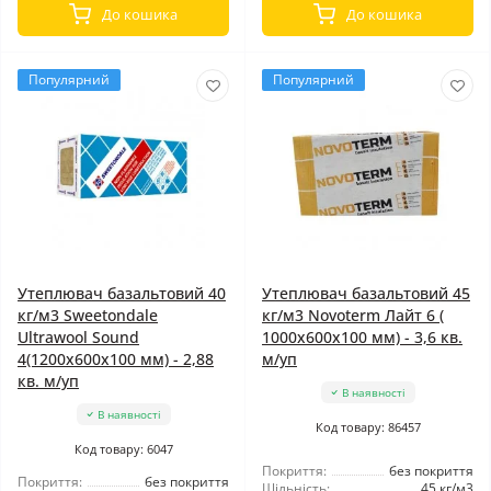
До кошика
До кошика
Популярний
Популярний
Утеплювач базальтовий 40
Утеплювач базальтовий 45
кг/м3 Sweetondale
кг/м3 Novoterm Лайт 6 (
Ultrawool Sound
1000x600x100 мм) - 3,6 кв.
4(1200x600x100 мм) - 2,88
м/уп
кв. м/уп
В наявності
В наявності
Код товару: 86457
Код товару: 6047
Покриття:
без покриття
Покриття:
без покриття
Щільність:
45 кг/м3