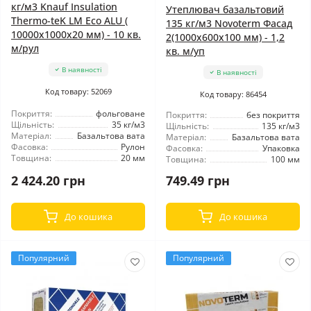
кг/м3 Knauf Insulation
Утеплювач базальтовий
Thermo-teK LM Eco ALU (
135 кг/м3 Novoterm Фасад
10000x1000x20 мм) - 10 кв.
2(1000x600x100 мм) - 1,2
м/рул
кв. м/уп
В наявності
В наявності
Код товару: 52069
Код товару: 86454
Покриття:
фольговане
Покриття:
без покриття
Щільність:
35 кг/м3
Щільність:
135 кг/м3
Матеріал:
Базальтова вата
Матеріал:
Базальтова вата
Фасовка:
Рулон
Фасовка:
Упаковка
Товщина:
20 мм
Товщина:
100 мм
2 424.20 грн
749.49 грн
До кошика
До кошика
Популярний
Популярний