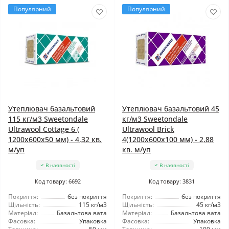
Популярний
Популярний
Утеплювач базальтовий
Утеплювач базальтовий 45
115 кг/м3 Sweetondale
кг/м3 Sweetondale
Ultrawool Cottage 6 (
Ultrawool Brick
1200x600x50 мм) - 4,32 кв.
4(1200x600x100 мм) - 2,88
м/уп
кв. м/уп
В наявності
В наявності
Код товару: 6692
Код товару: 3831
Покриття:
без покриття
Покриття:
без покриття
Щільність:
115 кг/м3
Щільність:
45 кг/м3
Матеріал:
Базальтова вата
Матеріал:
Базальтова вата
Фасовка:
Упаковка
Фасовка:
Упаковка