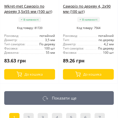
Wkret-met Саморіз по
Саморіз по дереву 4, 2x90
дереву 3,5x55 мм (100 шт)
мм (100 шт)
В наявності
В наявності
Код товару: 81720
Код товару: 7564
Різновид:
потайний
Різновид:
потайний
Діаметр:
3,5 мм
Тип:
по дереву
Тип саморіза:
По дереву
Діаметр:
4,2 мм
Фасовка:
100 шт
Тип саморіза:
По дереву
Довжина:
55 мм
Фасовка:
100 шт
83.63 грн
89.26 грн
До кошика
До кошика
Показати ще
1
2
3
4
5
6
7