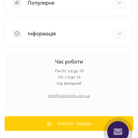
Популярне
Покрівельні матеріали
Грунтовка
Інформація
Самовирівнююча суміш
Пиломатеріали
Доставка
Металеві сітки
Оплата
Час роботи
Контакти
Пн-Пт: з 8 до 18
Гарантія та повернення
Сб: з 9 до 14
Нд: вихідний
Про нас
Політика конфіденційності
info@bydivelnik.com.ua
Відгуки
Зворотній зв'язок
Карта сайту
Каталог товарів
Виробники