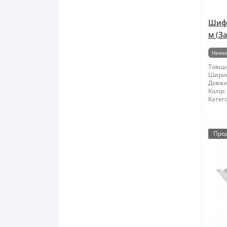
Шифе
м (З
Немає
Товщи
Шири
Довжи
Колір:
Катего
Про