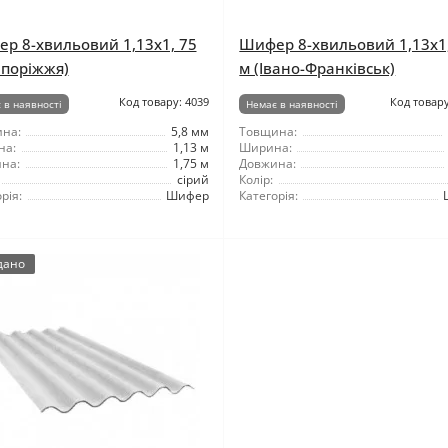
р 8-хвильовий 1,13x1, 75
Шифер 8-хвильовий 1,13x1
апоріжжя)
м (Івано-Франківськ)
Код товару: 4039
Код товару
 в наявності
Немає в наявності
на:
5,8 мм
Товщина:
на:
1,13 м
Ширина:
на:
1,75 м
Довжина:
сірий
Колір:
рія:
Шифер
Категорія:
дано