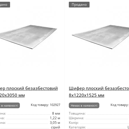
дано
Продано
р плоский безазбестовий
Шифер плоский безазбест
20x3050 мм
8x1220x1525 мм
Код товару: 102927
Код товару:
 в наявності
Немає в наявності
на:
8 мм
Товщина:
на:
1,22 м
Ширина:
на:
3,05 м
Колір:
сірий
Категорія: