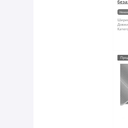
беза
Немає
Шири
Довжи
Катего
Про