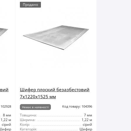
Продано
овий
Шифер плоский безазбестовий
7x1220x1525 мм
 102928
Код товару: 104396
Немає в наявності
8 мм
Товщина:
7 мм
1,22 м
Ширина:
1,22 м
сірий
Колір:
сірий
Шифер
Категорія:
Шифер