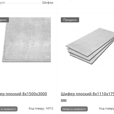
рія:
Шифер
дано
Продано
р плоский 8x1500x3000
Шифер плоский 8x1110x17
мм
Код товару: 14712
Код товару
 в наявності
Немає в наявності