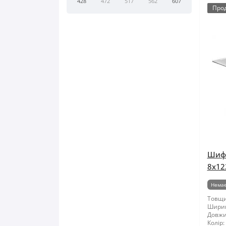
428
472
517
562
607
Про
Шифе
8x12
Немає
Товщи
Шири
Довжи
Колір: