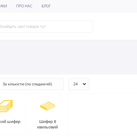
ИКИ
ПРО НАС
БЛОГ
кий шифер
Шифер 8
хвильовий