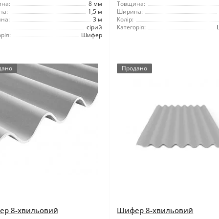
на:
8 мм
Товщина:
на:
1,5 м
Ширина:
на:
3 м
Колір:
сірий
Категорія:
рія:
Шифер
дано
Продано
р 8-хвильовий
Шифер 8-хвильовий