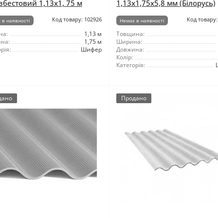
збестовий 1,13x1, 75 м
1,13x1,75x5,8 мм (Білорусь)
Код товару: 102926
Код товару:
 в наявності
Немає в наявності
на:
1,13 м
Товщина:
на:
1,75 м
Ширина:
рія:
Шифер
Довжина:
Колір:
Категорія:
дано
Продано