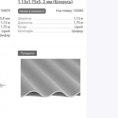
1,13x1,75x5, 2 мм (Білорусь)
 104079
Код товару: 103083
Немає в наявності
5,8 мм
Ширина:
1,13 м
1,13 м
Довжина:
1,75 м
1,75 м
Колір:
сірий
сірий
Категорія:
Шифер
Шифер
Продано