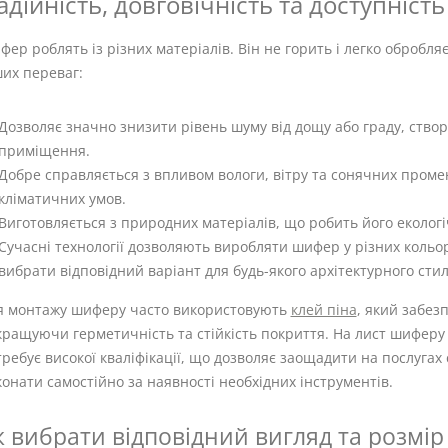
адійність, довговічність та доступніст
ер роблять із різних матеріалів. Він не горить і легко обробл
их переваг:
Дозволяє значно знизити рівень шуму від дощу або граду, ств
приміщення.
Добре справляється з впливом вологи, вітру та сонячних промен
кліматичних умов.
Виготовляється з природних матеріалів, що робить його еколог
Сучасні технології дозволяють виробляти шифер у різних кольор
вибрати відповідний варіант для будь-якого архітектурного сти
я монтажу шиферу часто використовують
клей піна
, який забез
ращуючи герметичність та стійкість покриття. На лист шиферу 
ребує високої кваліфікації, що дозволяє заощадити на послугах
онати самостійно за наявності необхідних інструментів.
к вибрати відповідний вигляд та розмір