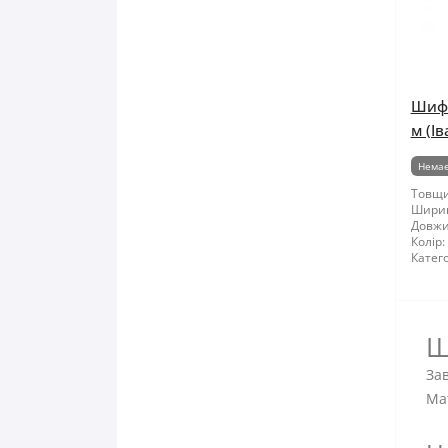
Шифе
м (І
Немає
Товщи
Шири
Довжи
Колір:
Катего
Ш
Зав
Ма