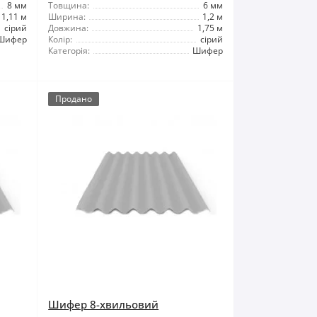
8 мм
Товщина:
6 мм
1,11 м
Ширина:
1,2 м
сірий
Довжина:
1,75 м
Шифер
Колір:
сірий
Категорія:
Шифер
Продано
Шифер 8-хвильовий