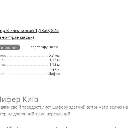
р 8-хвильовий 1,13x0, 875
вано-Франківськ)
Код товару: 109381
 в наявності
на:
5,8 мм
на:
1,13 м
на:
1,13 м
сірий
рія:
Шифер
ифер Київ
дяки своїй твердості лист шиферу здатний витримати великі на
теріал доступний та універсальний.