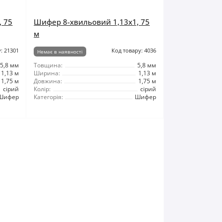
, 75
Шифер 8-хвильовий 1,13x1, 75
м
: 21301
Код товару: 4036
Немає в наявності
5,8 мм
Товщина:
5,8 мм
1,13 м
Ширина:
1,13 м
1,75 м
Довжина:
1,75 м
сірий
Колір:
сірий
Шифер
Категорія:
Шифер