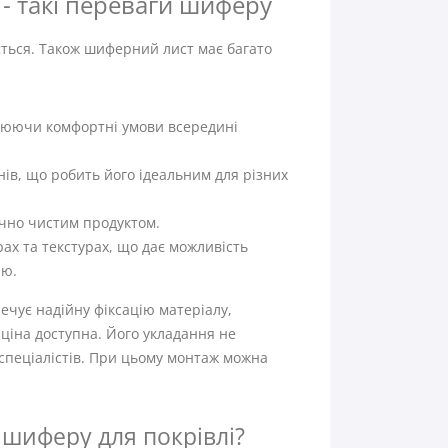
ь - такі переваги шиферу
яється. Також шиферний лист має багато
орюючи комфортні умови всередині
ів, що робить його ідеальним для різних
ічно чистим продуктом.
ах та текстурах, що дає можливість
лю.
печує надійну фіксацію матеріалу,
ціна доступна. Його укладання не
 спеціалістів. При цьому монтаж можна
 шиферу для покрівлі?