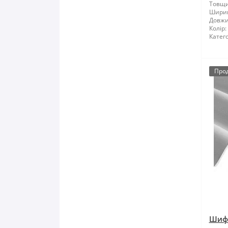
Товщи
Шири
Довжи
Колір:
Катего
Про
Шифе