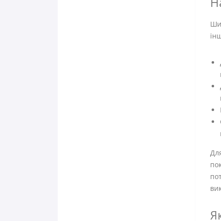
Н
Шиф
інш
Дл
пок
пот
вик
Я