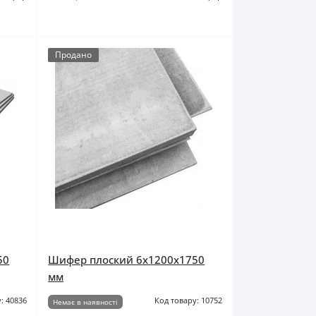
Продано
50
Шифер плоский 6x1200x1750
мм
: 40836
Код товару: 10752
Немає в наявності