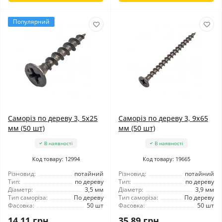
Популярний
Саморіз по дереву 3, 5x25
Саморіз по дереву 3, 9x65
мм (50 шт)
мм (50 шт)
В наявності
В наявності
Код товару: 12994
Код товару: 19665
Різновид:
потайний
Різновид:
потайний
Тип:
по дереву
Тип:
по дереву
Діаметр:
3,5 мм
Діаметр:
3,9 мм
Тип саморіза:
По дереву
Тип саморіза:
По дереву
Фасовка:
50 шт
Фасовка:
50 шт
14.11 грн
35.89 грн