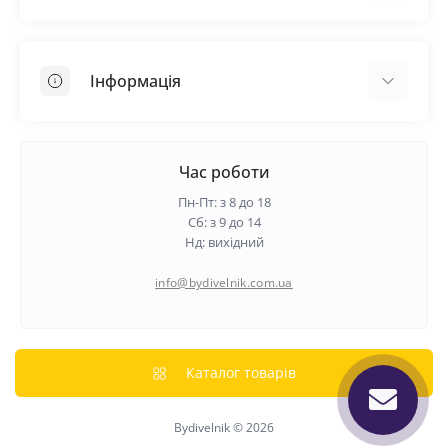
Покрівельні матеріали
Грунтовка
Інформація
Самовирівнююча суміш
Пиломатеріали
Доставка
Металеві сітки
Оплата
Час роботи
Контакти
Пн-Пт: з 8 до 18
Гарантія та повернення
Сб: з 9 до 14
Нд: вихідний
Про нас
Політика конфіденційності
info@bydivelnik.com.ua
Відгуки
Зворотній зв'язок
Карта сайту
Каталог товарів
Виробники
Bydivelnik © 2026