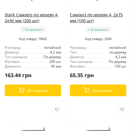
Stark Саморіз по дереву 4,
Саморіз по дереву 4, 2x75
2x90 мм (200 шт)
мм (100 шт)
В наявності
В наявності
Код товару: 79602
Код товару: 3249
Різновид:
потайний
Різновид:
потайний
Діаметр:
4,2 мм
Тип:
по дереву
Тип саморіза:
По дереву
Діаметр:
4,2 мм
Фасовка:
200 шт
Тип саморіза:
По дереву
Довжина:
90 мм
Фасовка:
100 шт
163.44 грн
65.35 грн
До кошика
До кошика