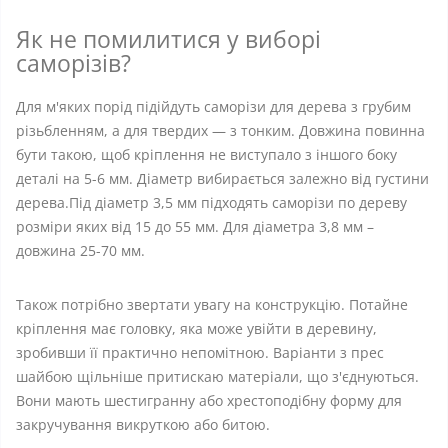
Як не помилитися у виборі
саморізів?
Для м'яких порід підійдуть саморізи для дерева з грубим
різьбленням, а для твердих — з тонким. Довжина повинна
бути такою, щоб кріплення не виступало з іншого боку
деталі на 5-6 мм. Діаметр вибирається залежно від густини
дерева.Під діаметр 3,5 мм підходять саморізи по дереву
розміри яких від 15 до 55 мм. Для діаметра 3,8 мм –
довжина 25-70 мм.
Також потрібно звертати увагу на конструкцію. Потайне
кріплення має головку, яка може увійти в деревину,
зробивши її практично непомітною. Варіанти з прес
шайбою щільніше притискаю матеріали, що з'єднуються.
Вони мають шестигранну або хрестоподібну форму для
закручування викруткою або битою.