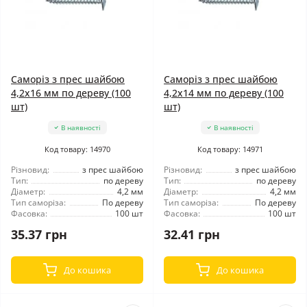
Саморіз з прес шайбою
Саморіз з прес шайбою
4,2x16 мм по дереву (100
4,2x14 мм по дереву (100
шт)
шт)
В наявності
В наявності
Код товару: 14970
Код товару: 14971
Різновид:
з прес шайбою
Різновид:
з прес шайбою
Тип:
по дереву
Тип:
по дереву
Діаметр:
4,2 мм
Діаметр:
4,2 мм
Тип саморіза:
По дереву
Тип саморіза:
По дереву
Фасовка:
100 шт
Фасовка:
100 шт
35.37 грн
32.41 грн
До кошика
До кошика