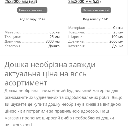
25x3000 мм (м3)
25x2000 мм (м3)
Немає в наявності
Немає в наявності
Код товару: 1142
Код товару: 1141
Матеріал:
Сосна
Матеріал:
Сосна
Товщина:
25 мм
Товщина:
25 мм
Ширина:
100 мм
Довжина:
3000 мм
Довжина:
2000 мм
Категорія:
Дошка
Категорія:
Дошка
Дошка необрізна завжди
актуальна ціна на весь
асортимент
Дошка необрізна - незамінний будівельний матеріал для
різноманітних будівельних та оздоблювальних робіт. Якщо
ви шукаєте де купити дошку необрізну в Києві за вигідною
ціною - ви потрапили за правильною адресою. Наш
магазин пропонує широкий вибір необробленої дошки
високої якості.