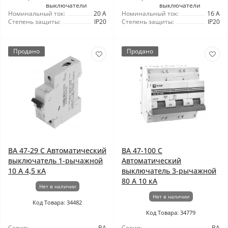
выключатели
выключатели
Номинальный ток:
20 А
Номинальный ток:
16 А
Степень защиты:
IP20
Степень защиты:
IP20
Продано
Продано
ВА 47-29 C Автоматический
ВА 47-100 C
выключатель 1-рычажной
Автоматический
10 А 4,5 кА
выключатель 3-рычажной
80 А 10 кА
Нет в наличии
Нет в наличии
Код Товара: 34482
Код Товара: 34779
Серия:
ВА
Серия:
ВА