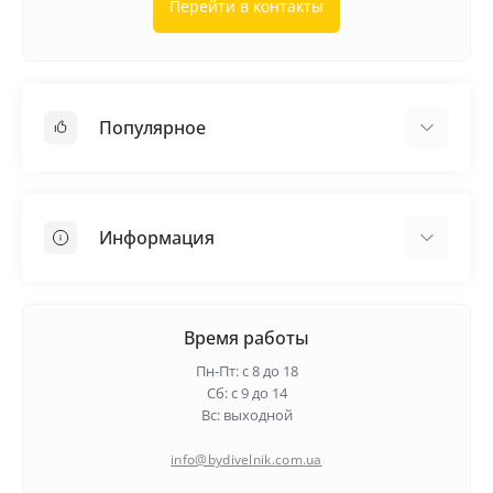
Перейти в контакты
Популярное
Кровельные материалы
Грунтовка
Информация
Самовыравнивающая смесь
Пиломатериалы
Доставка
Металлические сетки
Оплата
Время работы
Контакты
Пн-Пт: с 8 до 18
Гарантия и возврат
Сб: с 9 до 14
Вс: выходной
О нас
Политика конфиденциальности
info@bydivelnik.com.ua
Отзывы