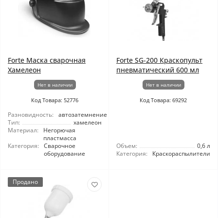
Forte Маска сварочная
Forte SG-200 Краскопульт
Хамелеон
пневматический 600 мл
Нет в наличии
Нет в наличии
Код Товара: 52776
Код Товара: 69292
Разновидность:
автозатемнение
Тип:
хамелеон
Материал:
Негорючая
пластмасса
Категория:
Сварочное
Объем:
0,6 л
оборудование
Категория:
Краскораспылители
Продано