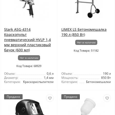
Stark ASG-4314
LIMEX LS Бетономешалка
Краскопульт
190 л (850 Вт)
пневматический HVLP 1,4
Нет в наличии
мм верхний пластиковый
бачок (600 мл)
Код Товара: 51182
Нет в наличии
Код Товара: 68929
Объем:
0,6 л
Объем:
190 л
Диаметр:
1,4 мм
Мощность:
850 Вт
Категория:
Краскораспылители
Категория:
Бетономешалки
Продано
Продано