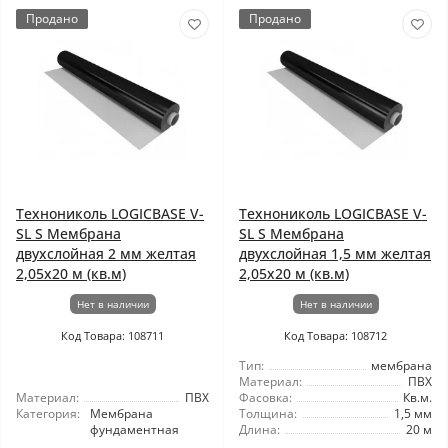
Продано
Продано
Технониколь LOGICBASE V-
Технониколь LOGICBASE V-
SL S Мембрана
SL S Мембрана
двухслойная 2 мм желтая
двухслойная 1,5 мм желтая
2,05x20 м (кв.м)
2,05x20 м (кв.м)
Нет в наличии
Нет в наличии
Код Товара: 108711
Код Товара: 108712
Тип:
мембрана
Материал:
ПВХ
Материал:
ПВХ
Фасовка:
Кв.м.
Категория:
Мембрана
Толщина:
1,5 мм
фундаментная
Длина:
20 м