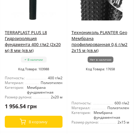
TERRAPLAST PLUS L8
Технониколь PLANTER Geo
Гидроизоляция
Мембрана
фундамента 400 г/м2 (2x20
профилированная 0,6 г/м2
м) 8 мм (кв.м)
2x15 м (кв.м)
В наличии
Нет в наличии
Код Товара: 103988
Код Товара: 17658
Плотность:
400 г/м2
Материал:
Полиэтилен
Категория:
Мембрана
фундаментная
Размер рулона:
2x20 м
Плотность:
600 г/м2
1 956.54 грн
Материал:
Полиэтилен
Категория:
Мембрана
фундаментная
В корзину
Размер рулона:
2x15 м