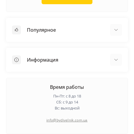
Популярное
Кровельные материалы
Грунтовка
Информация
Самовыравнивающая смесь
Пиломатериалы
Доставка
Металлические сетки
Оплата
Время работы
Контакты
Пн-Пт: с 8 до 18
Гарантия и возврат
Сб: с 9 до 14
Вс: выходной
О нас
Политика конфиденциальности
info@bydivelnik.com.ua
Отзывы