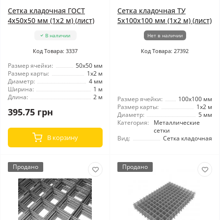
Сетка кладочная ГОСТ
Сетка кладочная ТУ
4x50x50 мм (1x2 м) (лист)
5x100x100 мм (1x2 м) (лист)
В наличии
Нет в наличии
Код Товара: 3337
Код Товара: 27392
Размер ячейки:
50x50 мм
Размер карты:
1x2 м
Диаметр:
4 мм
Ширина:
1 м
Длина:
2 м
Размер ячейки:
100x100 мм
Размер карты:
1x2 м
395.75 грн
Диаметр:
5 мм
Категория:
Металлические
сетки
В корзину
Вид:
Сетка кладочная
Продано
Продано