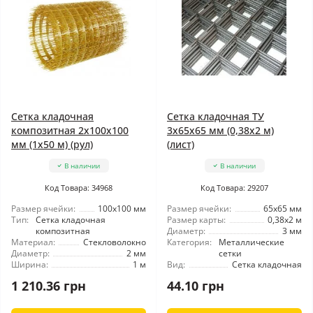
Сетка кладочная
Сетка кладочная ТУ
композитная 2x100x100
3x65x65 мм (0,38x2 м)
мм (1x50 м) (рул)
(лист)
В наличии
В наличии
Код Товара: 34968
Код Товара: 29207
Размер ячейки:
100x100 мм
Размер ячейки:
65x65 мм
Тип:
Сетка кладочная
Размер карты:
0,38x2 м
композитная
Диаметр:
3 мм
Материал:
Стекловолокно
Категория:
Металлические
Диаметр:
2 мм
сетки
Ширина:
1 м
Вид:
Сетка кладочная
1 210.36 грн
44.10 грн