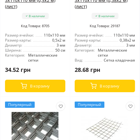
3x110x110 мм (0,5x2 м)
3x110x110 мм (0,38x2 м)
(лист)
(лист)
В наличии
В наличии
Код Товара: 8705
Код Товара: 29187
Размер ячейки:
110x110 мм
Размер ячейки:
110x110 мм
Размер карты:
0,5x2 м
Размер карты:
0,38x2 м
Диаметр:
3 мм
Диаметр:
3 мм
Ширина:
50 см
Категория:
Металлические
Категория:
Металлические
сетки
сетки
Вид:
Сетка кладочная
34.52 грн
28.68 грн
В корзину
В корзину
Популярный
Популярный