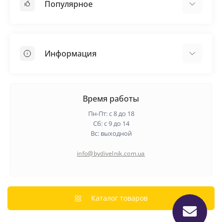
Популярное
Кровельные материалы
Грунтовка
Информация
Самовыравнивающая смесь
Пиломатериалы
Доставка
Металлические сетки
Оплата
Время работы
Контакты
Пн-Пт: с 8 до 18
Гарантия и возврат
Сб: с 9 до 14
Вс: выходной
О нас
Политика конфиденциальности
info@bydivelnik.com.ua
Отзывы
Связаться с нами
Карта сайта
Каталог товаров
Производители