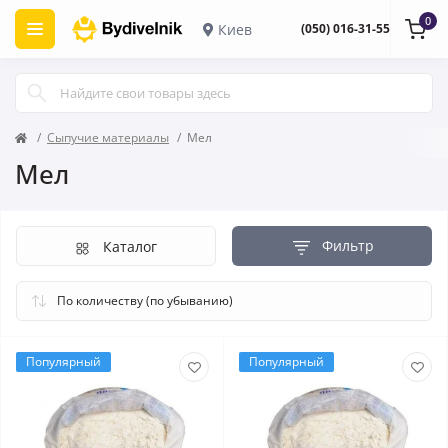
0
Киев
(050) 016-31-55
Сыпучие материалы
Мел
Мел
Фильтр
Каталог
Популярный
Популярный