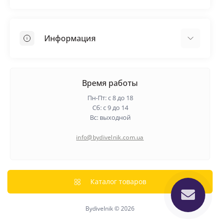
Кровельные материалы
Грунтовка
Информация
Самовыравнивающая смесь
Пиломатериалы
Доставка
Металлические сетки
Оплата
Время работы
Контакты
Пн-Пт: с 8 до 18
Гарантия и возврат
Сб: с 9 до 14
Вс: выходной
О нас
Политика конфиденциальности
info@bydivelnik.com.ua
Отзывы
Связаться с нами
Карта сайта
Каталог товаров
Производители
Bydivelnik © 2026