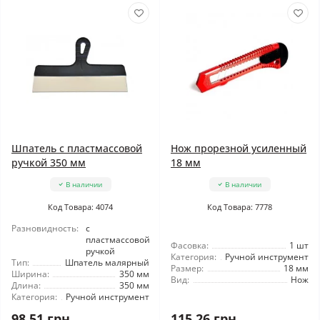
Шпатель с пластмассовой
Нож прорезной усиленный
ручкой 350 мм
18 мм
В наличии
В наличии
Код Товара: 4074
Код Товара: 7778
Разновидность:
с
пластмассовой
Фасовка:
1 шт
ручкой
Категория:
Ручной инструмент
Тип:
Шпатель малярный
Размер:
18 мм
Ширина:
350 мм
Вид:
Нож
Длина:
350 мм
Категория:
Ручной инструмент
98.51 грн
115.26 грн