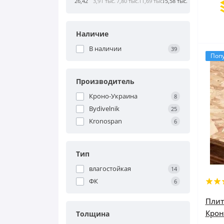
26,42
3,91 тыс.
7,80 тыс.
11,69 тыс.
15,58 тыс.
Наличие
В наличии
39
Поп
Производитель
Кроно-Украина
8
Bydivelnik
25
Kronospan
6
Тип
влагостойкая
14
ФК
6
Плит
Крон
Толщина