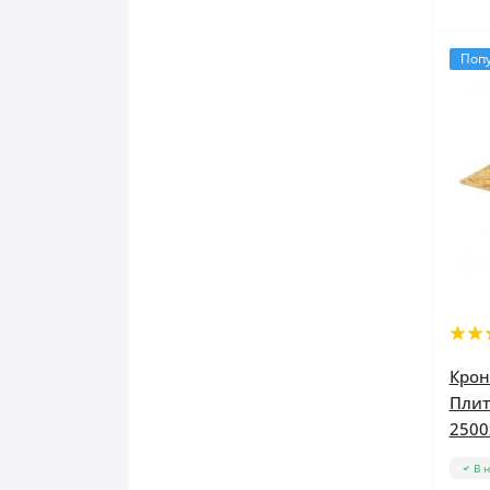
Поп
Крон
Плит
2500
В 