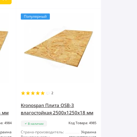
Популярный
2
Kronospan Плита OSB-3
5 мм
влагостойкая 2500x1250x18 мм
а: 4984
Код Товара: 4985
В наличии
краина
Страна-производитель:
Украина
венная
Разновидность:
отечественная