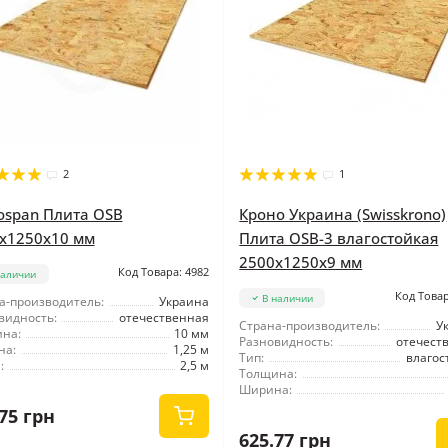
2
1
ospan Плита OSB
Кроно Украина (Swisskrono)
x1250x10 мм
Плита OSB-3 влагостойкая
2500x1250x9 мм
Код Товара: 4982
наличии
Код Товар
В наличии
а-производитель:
Украина
видность:
отечественная
Страна-производитель:
У
на:
10 мм
Разновидность:
отечест
на:
1,25 м
Тип:
влагос
:
2,5 м
Толщина:
Ширина:
75 грн
625.77 грн