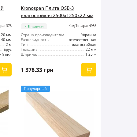
ый
Kronospan Плита OSB-3
влагостойкая 2500x1250x22 мм
ра: 373
Код Товара: 4986
В наличии
20 мм
Страна-производитель:
Украина
40 мм
Разновидность:
отечественная
2 м
Тип:
влагостойкая
Брус
Толщина:
22 мм
ий пил
Ширина:
1,25 м
1 378.33 грн
Популярный