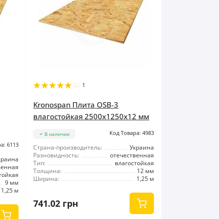
1
Kronospan Плита OSB-3
влагостойкая 2500x1250x12 мм
Код Товара: 4983
В наличии
а: 6113
Страна-производитель:
Украина
Разновидность:
отечественная
краина
Тип:
влагостойкая
венная
Толщина:
12 мм
тойкая
Ширина:
1,25 м
9 мм
1,25 м
741.02 грн