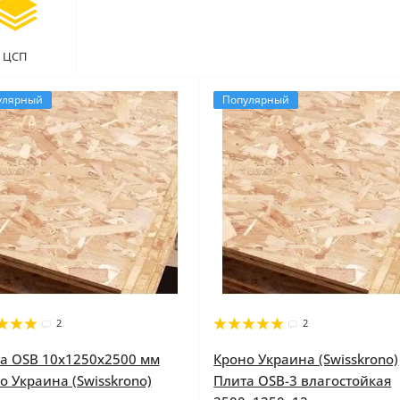
ЦСП
улярный
Популярный
2
2
а OSB 10x1250x2500 мм
Кроно Украина (Swisskrono)
о Украина (Swisskrono)
Плита OSB-3 влагостойкая