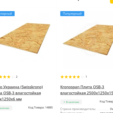
улярный
Популярный
2
1
о Украина (Swisskrono)
Kronospan Плита OSB-3
а OSB-3 влагостойкая
влагостойкая 2500x1250x1
x1250x6 мм
Код Товар
В наличии
Код Товара: 14885
наличии
Страна-производитель:
У
Разновидность:
отечест