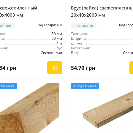
 свежепиленный
Брус (рейка) свежепиленн
0x4000 мм
20x40x2000 мм
Код Товара: 428
Код Това
наличии
В наличии
на:
50 мм
Толщина:
на:
50 мм
Ширина:
:
4 м
Длина:
ория:
Брус
Категория:
Свежий пил
Вид:
Свеж
34 грн
54.70 грн
улярный
Популярный