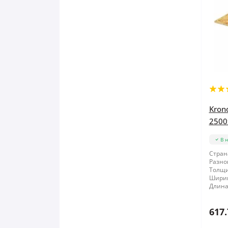
Kron
2500
В 
Стран
Разно
Толщи
Шири
Длина
617.