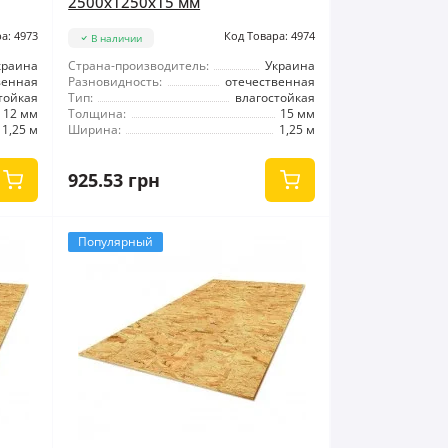
2500x1250x15 мм
а: 4973
Код Товара: 4974
В наличии
краина
Страна-производитель:
Украина
венная
Разновидность:
отечественная
тойкая
Тип:
влагостойкая
12 мм
Толщина:
15 мм
1,25 м
Ширина:
1,25 м
925.53 грн
Популярный