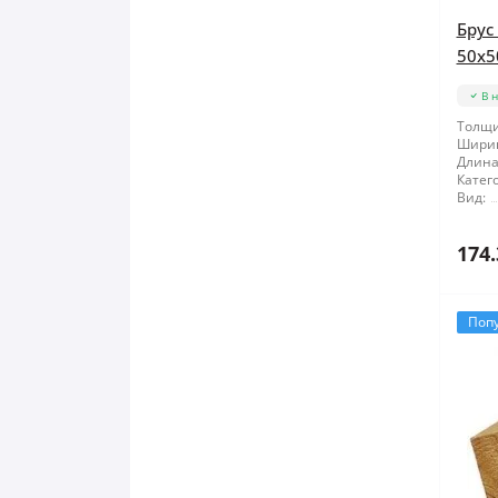
Брус
50x5
В 
Толщи
Шири
Длина
Катег
Вид:
174.
Поп