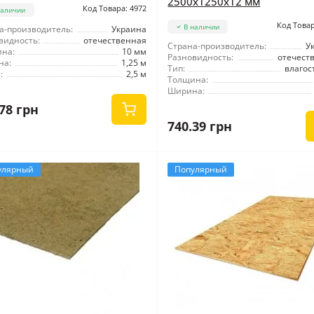
2500x1250x12 мм
Код Товара: 4972
наличии
Код Товар
В наличии
а-производитель:
Украина
видность:
отечественная
Страна-производитель:
У
на:
10 мм
Разновидность:
отечест
на:
1,25 м
Тип:
влагос
:
2,5 м
Толщина:
Ширина:
78 грн
740.39 грн
улярный
Популярный