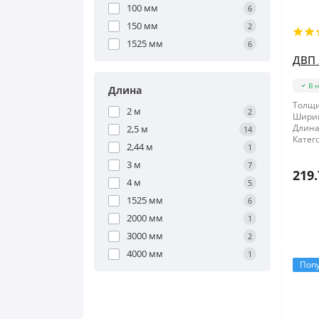
100 мм
6
150 мм
2
1525 мм
6
ДВП 
В 
Длина
Толщи
2 м
2
Шири
Длина
2,5 м
14
Катег
2,44 м
1
3 м
7
219.
4 м
5
1525 мм
6
2000 мм
1
3000 мм
2
4000 мм
1
Поп