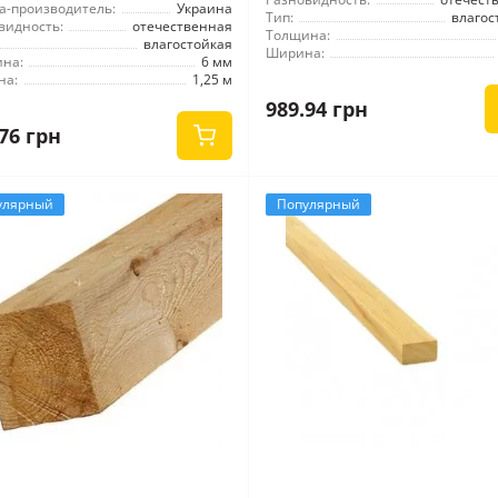
а-производитель:
Украина
Тип:
влагос
видность:
отечественная
Толщина:
влагостойкая
Ширина:
на:
6 мм
на:
1,25 м
989.94 грн
76 грн
улярный
Популярный