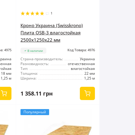
1
Кроно Украина (Swisskrono)
Плита OSB-3 влагостойкая
2500x1250x22 мм
а: 4975
Код Товара: 4976
В наличии
краина
Страна-производитель:
Украина
венная
Разновидность:
отечественная
тойкая
Тип:
влагостойкая
18 мм
Толщина:
22 мм
1,25 м
Ширина:
1,25 м
1 358.11 грн
Популярный