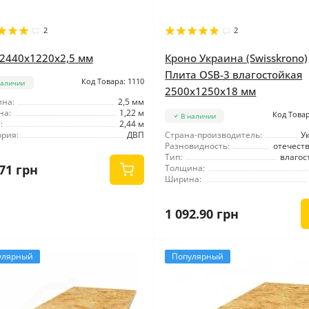
2
2
2440x1220x2,5 мм
Кроно Украина (Swisskrono)
Плита OSB-3 влагостойкая
Код Товара: 1110
наличии
2500x1250x18 мм
на:
2,5 мм
на:
1,22 м
Код Товар
В наличии
:
2,44 м
ория:
ДВП
Страна-производитель:
У
Разновидность:
отечест
Тип:
влагос
71 грн
Толщина:
Ширина:
1 092.90 грн
улярный
Популярный