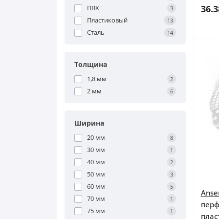
36.3
ПВХ
3
Пластиковый
13
Сталь
14
Толщина
1,8 мм
2
2 мм
6
Ширина
20 мм
8
30 мм
1
40 мм
2
50 мм
3
60 мм
5
Anse
70 мм
1
пер
75 мм
1
плас