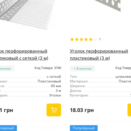
1
ок перфорированный
Уголок перфорированный
тиковый с сеткой (3 м)
пластиковый (3 м)
Код Товара: 3740
Код Товар
наличии
В наличии
с сеткой
Тип:
шпакле
иал:
Пластиковый
Материал:
Пласт
на:
60 мм
Ширина:
:
3 м
Длина:
ория:
Уголки
Категория:
1 грн
18.03 грн
улярный
Популярный