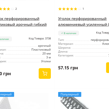
2
1
ок перфорированный
Уголок перфорированный
тиковый арочный гибкий
алюминиевый усиленный (
Код Товар
В наличии
Код Товара: 3738
наличии
Тип:
перфориро
Материал:
Алю
арочный
Ширина:
иал:
Пластиковый
Длина:
на:
20 мм
Категория:
:
3 м
ория:
Уголки
57.15 грн
0 грн
улярный
Популярный