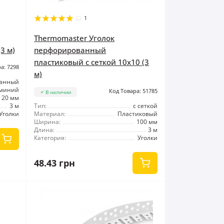
1
Thermomaster Уголок
3 м)
перфорированный
пластиковый с сеткой 10x10 (3
а: 7298
м)
ванный
миний
Код Товара: 51785
В наличии
20 мм
3 м
Тип:
с сеткой
Уголки
Материал:
Пластиковый
Ширина:
100 мм
Длина:
3 м
Категория:
Уголки
48.43 грн