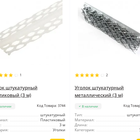
1
2
ок штукатурный
Уголок штукатурный
тиковый (3 м)
металлический (3 м)
Код Товара: 3744
Код Товар
наличии
В наличии
штукатурный
Тип:
штука
иал:
Пластиковый
Материал:
:
3 м
Длина:
ория:
Уголки
Категория: