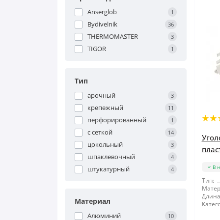
Anserglob
1
Bydivelnik
36
THERMOMASTER
3
TIGOR
1
Тип
арочный
3
крепежный
11
перфорированный
1
с сеткой
14
Угол
цокольный
3
плас
шпаклевочный
4
В 
штукатурный
4
Тип:
Матер
Длина
Материал
Катег
Алюминий
10