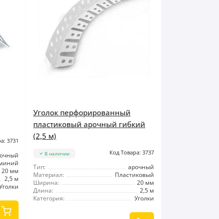
Уголок перфорированный
пластиковый арочный гибкий
(2,5 м)
а: 3731
Код Товара: 3737
В наличии
вочный
миний
Тип:
арочный
20 мм
Материал:
Пластиковый
2,5 м
Ширина:
20 мм
Уголки
Длина:
2,5 м
Категория:
Уголки