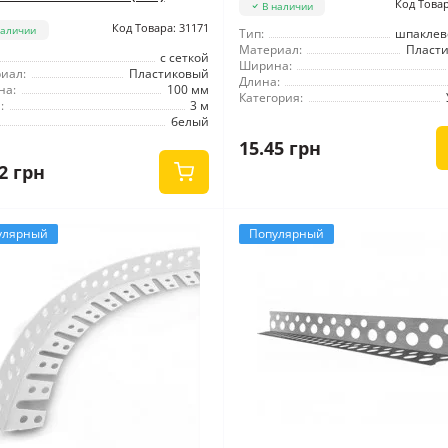
Код Товар
В наличии
Код Товара: 31171
наличии
Тип:
шпакле
Материал:
Пласт
с сеткой
Ширина:
иал:
Пластиковый
Длина:
на:
100 мм
Категория:
:
3 м
белый
15.45 грн
2 грн
улярный
Популярный