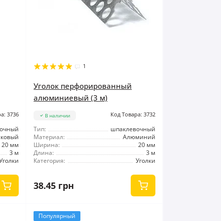
1
Уголок перфорированный
алюминиевый (3 м)
а: 3736
Код Товара: 3732
В наличии
вочный
Тип:
шпаклевочный
иковый
Материал:
Алюминий
20 мм
Ширина:
20 мм
3 м
Длина:
3 м
Уголки
Категория:
Уголки
38.45 грн
Популярный