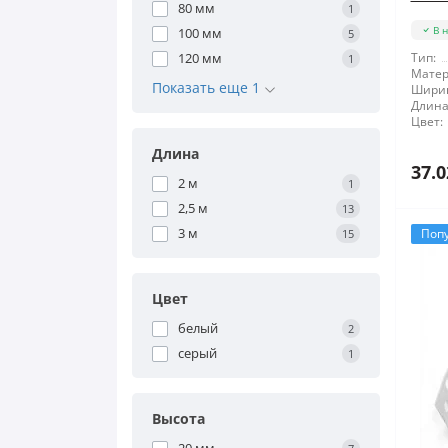
80 мм
1
В 
100 мм
5
120 мм
Тип:
1
Матер
Показать еще 1
Шири
Длина
Цвет:
Длина
37.0
2 м
1
2,5 м
13
3 м
Поп
15
Цвет
белый
2
серый
1
Высота