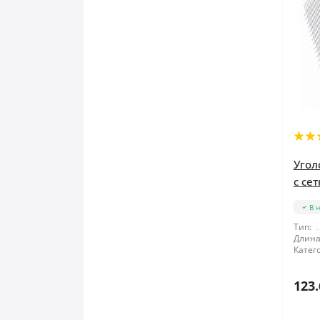
Угол
с сет
В 
Тип:
Длина
Катег
123.