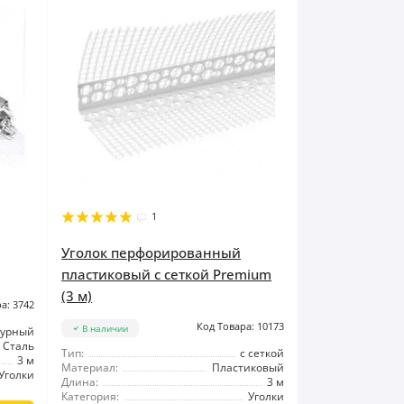
1
Уголок перфорированный
пластиковый с сеткой Premium
(3 м)
а: 3742
Код Товара: 10173
В наличии
турный
Сталь
Тип:
с сеткой
3 м
Материал:
Пластиковый
Уголки
Длина:
3 м
Категория:
Уголки