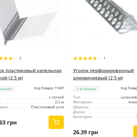
2
1
ок пластиковый капельник
Уголок перфорированный
кой (2,5 м)
алюминиевый (2,5 м)
Код Товара: 11407
Код Товар
наличии
В наличии
с сеткой
Тип:
шпакле
:
2,5 м
Материал:
Алю
ория:
Пластиковый угол
Ширина:
Длина:
Категория:
63 грн
26.39 грн