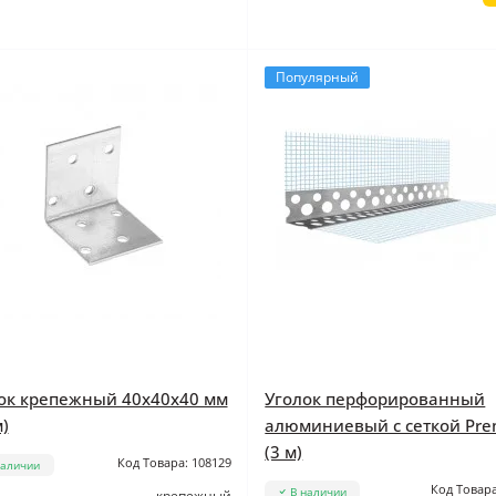
Популярный
ок крепежный 40x40x40 мм
Уголок перфорированный
)
алюминиевый с сеткой Pr
(3 м)
Код Товара: 108129
наличии
Код Товара
В наличии
крепежный