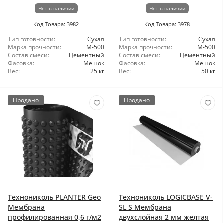
Нет в наличии
Нет в наличии
Код Товара: 3982
Код Товара: 3978
Тип готовности:
Сухая
Тип готовности:
Сухая
Марка прочности:
М-500
Марка прочности:
М-500
Состав смеси:
Цементный
Состав смеси:
Цементный
Фасовка:
Мешок
Фасовка:
Мешок
Вес:
25 кг
Вес:
50 кг
Продано
Продано
Технониколь PLANTER Geo
Технониколь LOGICBASE V-
Мембрана
SL S Мембрана
профилированная 0,6 г/м2
двухслойная 2 мм желтая