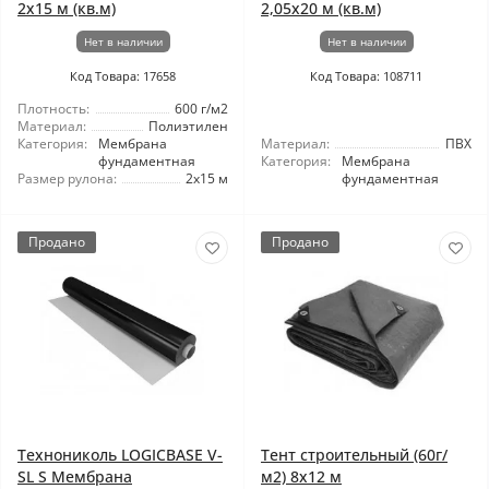
2x15 м (кв.м)
2,05x20 м (кв.м)
Нет в наличии
Нет в наличии
Код Товара: 17658
Код Товара: 108711
Плотность:
600 г/м2
Материал:
Полиэтилен
Категория:
Мембрана
Материал:
ПВХ
фундаментная
Категория:
Мембрана
Размер рулона:
2x15 м
фундаментная
Продано
Продано
Технониколь LOGICBASE V-
Тент строительный (60г/
SL S Мембрана
м2) 8x12 м