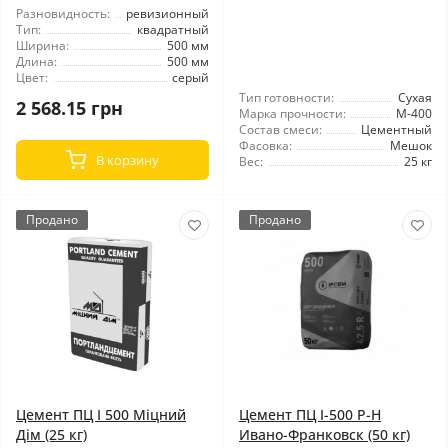
Разновидность:
ревизионный
Тип:
квадратный
Ширина:
500 мм
Длина:
500 мм
Цвет:
серый
Тип готовности:
Сухая
2 568.15 грн
Марка прочности:
М-400
Состав смеси:
Цементный
Фасовка:
Мешок
В корзину
Вес:
25 кг
Продано
Продано
Цемент ПЦ I 500 Мiцний
Цемент ПЦ І-500 Р-Н
Дiм (25 кг)
Ивано-Франковск (50 кг)