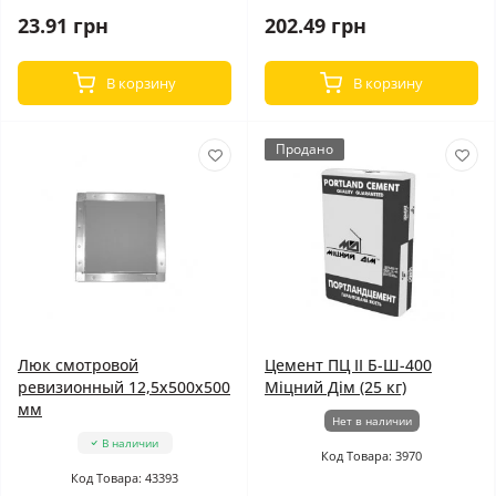
23.91 грн
202.49 грн
В корзину
В корзину
Продано
Люк смотровой
Цемент ПЦ II Б-Ш-400
ревизионный 12,5x500x500
Мiцний Дiм (25 кг)
мм
Нет в наличии
В наличии
Код Товара: 3970
Код Товара: 43393