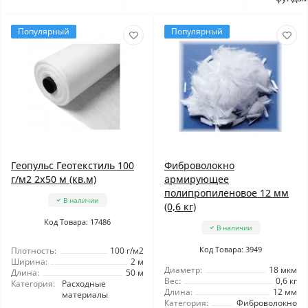
Популярный
Популярный
Геопульс Геотекстиль 100
Фиброволокно
г/м2 2x50 м (кв.м)
армирующее
полипропиленовое 12 мм
В наличии
(0,6 кг)
Код Товара: 17486
В наличии
Код Товара: 3949
Плотность:
100 г/м2
Ширина:
2 м
Диаметр:
18 мкм
Длина:
50 м
Вес:
0,6 кг
Категория:
Расходные
Длина:
12 мм
материалы
Категория:
Фиброволокно