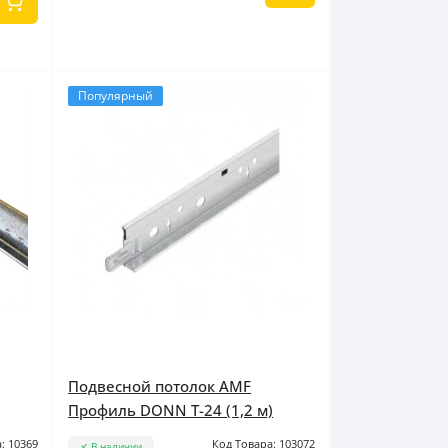
Популярный
Подвесной потолок AMF
Профиль DONN Т-24 (1,2 м)
: 10369
Код Товара: 103072
В наличии