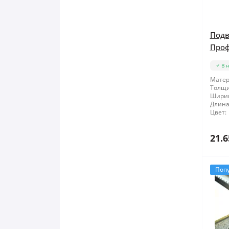
Подв
Проф
В 
Матер
Толщи
Шири
Длина
Цвет:
21.6
Поп