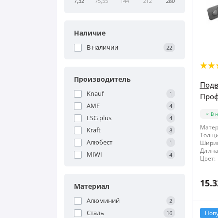
7,32
75,55
144
212
280
Наличие
В наличии
22
Производитель
Подв
Knauf
1
Проф
AMF
4
В 
LSG plus
4
Матер
Kraft
8
Толщи
Алюбест
1
Шири
Длина
MIWI
4
Цвет:
15.3
Материал
Алюминий
2
Сталь
Поп
16