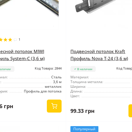
1
есной потолок MIWI
Подвесной потолок Kraft
иль System-C (3,6 м)
Профиль Nova Т-24 (3,6 м)
Код Товара: 2844
Код Товар
наличии
В наличии
иал:
Сталь
Материал:
:
3,6 м
Толщина металла:
металлик
Ширина:
ория:
Профиль для потолка
Длина:
Цвет:
6 грн
99.33 грн
Популярный