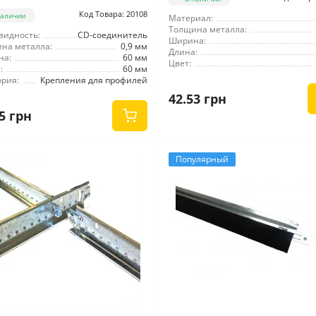
Код Товара: 20108
наличии
Материал:
Толщина металла:
видность:
CD-соединитель
Ширина:
на металла:
0,9 мм
Длина:
на:
60 мм
Цвет:
:
60 мм
ория:
Крепления для профилей
42.53 грн
5 грн
Популярный