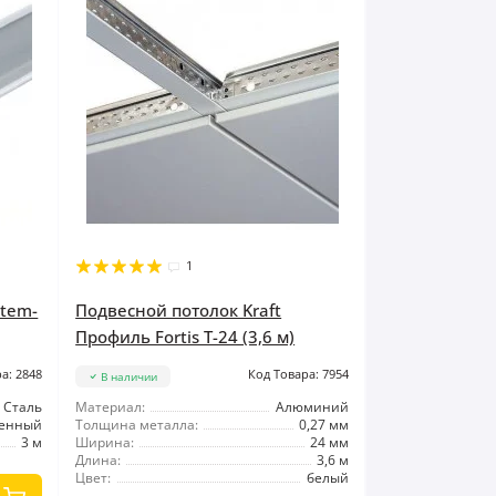
1
stem-
Подвесной потолок Kraft
Профиль Fortis Т-24 (3,6 м)
а: 2848
Код Товара: 7954
В наличии
Сталь
Материал:
Алюминий
тенный
Толщина металла:
0,27 мм
3 м
Ширина:
24 мм
Длина:
3,6 м
Цвет:
белый