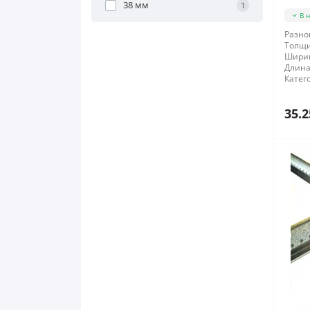
38 мм
1
В 
Разно
Толщи
Шири
Длина
Катег
35.2