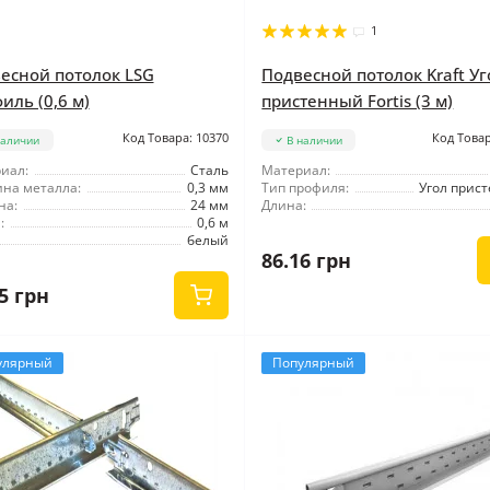
1
есной потолок LSG
Подвесной потолок Kraft Уг
иль (0,6 м)
пристенный Fortis (3 м)
Код Товара: 10370
Код Товар
наличии
В наличии
иал:
Сталь
Материал:
на металла:
0,3 мм
Тип профиля:
Угол прис
на:
24 мм
Длина:
:
0,6 м
белый
86.16 грн
5 грн
улярный
Популярный