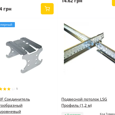
14.62 грн
4 грн
улярный
1
F Соединитель
Подвесной потолок LSG
тообразный
Профиль (1,2 м)
уровневый
Код Товара
В наличии