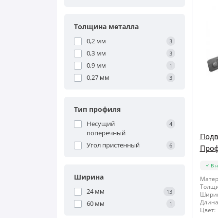
Толщина металла
0,2 мм
3
0,3 мм
3
0,9 мм
1
0,27 мм
3
Тип профиля
Несущий
4
поперечный
Подв
Угол пристенный
6
Проф
В 
Ширина
Матер
Толщи
24 мм
13
Шири
Длина
60 мм
1
Цвет: