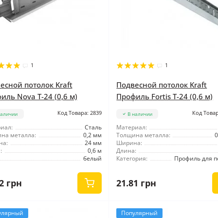
1
1
есной потолок Kraft
Подвесной потолок Kraft
иль Nova Т-24 (0,6 м)
Профиль Fortis Т-24 (0,6 м)
Код Товара: 2839
Код Товар
наличии
В наличии
иал:
Сталь
Материал:
на металла:
0,2 мм
Толщина металла:
0
на:
24 мм
Ширина:
:
0,6 м
Длина:
белый
Категория:
Профиль для п
2 грн
21.81 грн
улярный
Популярный