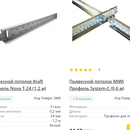
2
есной потолок Kraft
Подвесной потолок MIWI
иль Nova Т-24 (1,2 м)
Профиль System-C (0,6 м)
Код Товара: 2840
Код Товар
наличии
В наличии
иал:
Сталь
Материал:
на металла:
0,2 мм
Длина:
на:
24 мм
Категория:
Профиль для п
:
1,2 м
белый