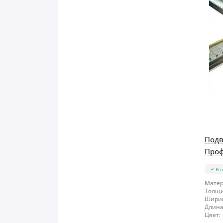
Подв
Проф
В 
Матер
Толщи
Шири
Длина
Цвет: