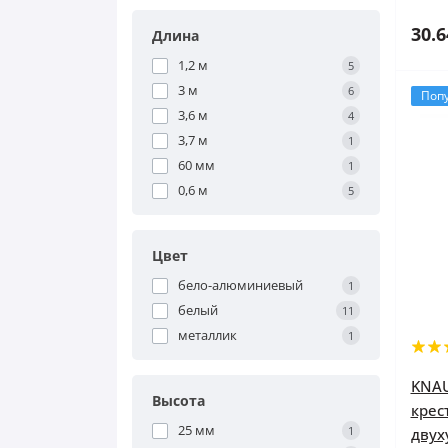
30.6
Длина
1,2 м
5
3 м
6
Поп
3,6 м
4
3,7 м
1
60 мм
1
0,6 м
5
Цвет
бело-алюминиевый
1
белый
11
металлик
1
KNAU
Высота
крес
25 мм
1
двух