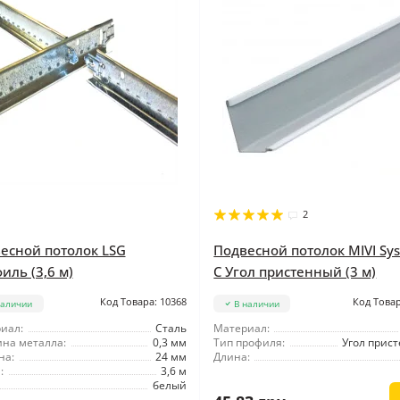
2
есной потолок LSG
Подвесной потолок MIVI Sy
иль (3,6 м)
C Угол пристенный (3 м)
Код Товара: 10368
Код Товар
наличии
В наличии
иал:
Сталь
Материал:
на металла:
0,3 мм
Тип профиля:
Угол прис
на:
24 мм
Длина:
:
3,6 м
белый