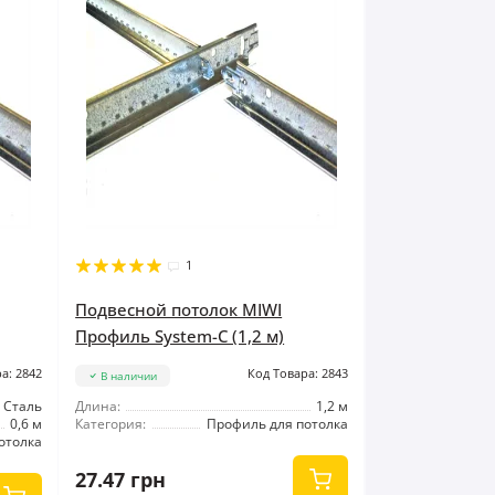
1
Подвесной потолок MIWI
Профиль System-C (1,2 м)
а: 2842
Код Товара: 2843
В наличии
Сталь
Длина:
1,2 м
0,6 м
Категория:
Профиль для потолка
отолка
27.47 грн