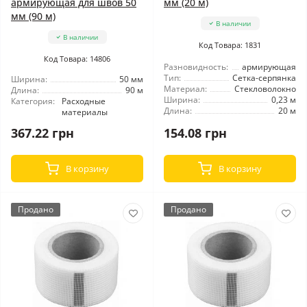
армирующая для швов 50
мм (20 м)
мм (90 м)
В наличии
В наличии
Код Товара: 1831
Код Товара: 14806
Разновидность:
армирующая
Тип:
Сетка-серпянка
Ширина:
50 мм
Материал:
Стекловолокно
Длина:
90 м
Ширина:
0,23 м
Категория:
Расходные
Длина:
20 м
материалы
367.22 грн
154.08 грн
В корзину
В корзину
Продано
Продано