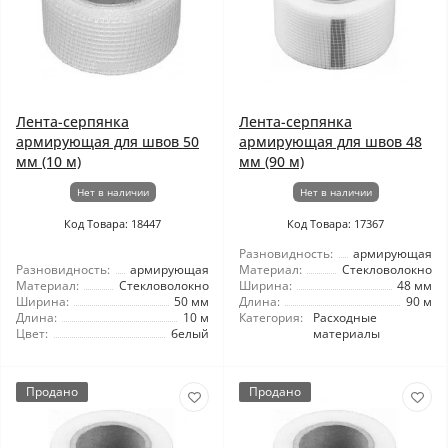
Лента-серпянка
Лента-серпянка
армирующая для швов 50
армирующая для швов 48
мм (10 м)
мм (90 м)
Нет в наличии
Нет в наличии
Код Товара: 18447
Код Товара: 17367
Разновидность:
армирующая
Разновидность:
армирующая
Материал:
Стекловолокно
Материал:
Стекловолокно
Ширина:
48 мм
Ширина:
50 мм
Длина:
90 м
Длина:
10 м
Категория:
Расходные
Цвет:
белый
материалы
Продано
Продано