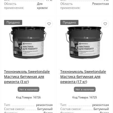
Область
Для
Область
Ремонтная
применения:
кровли
применения:
Продано
Продано
Технониколь Sweetondale
Технониколь Sweetondale
Мастика битумная для
Мастика битумная для
ремонта (3 кг)
ремонта (17 кг)
Нет в наличии
Нет в наличии
Код Товара: 16726
Код Товара: 16725
Тип:
ремонтная
Тип:
ремонтная
Состав смеси:
Битумный
Состав смеси:
Битумный
Фасовка:
Ведро
Фасовка:
Ведро