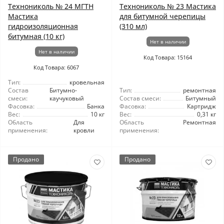
Технониколь № 24 МГТН
Технониколь № 23 Мастика
Мастика
для битумной черепицы
гидроизоляционная
(310 мл)
битумная (10 кг)
Нет в наличии
Нет в наличии
Код Товара: 15164
Код Товара: 6067
Тип:
кровельная
Состав
Битумно-
Тип:
ремонтная
смеси:
каучуковый
Состав смеси:
Битумный
Фасовка:
Банка
Фасовка:
Картридж
Вес:
10 кг
Вес:
0,31 кг
Область
Для
Область
Ремонтная
применения:
кровли
применения:
Продано
Продано