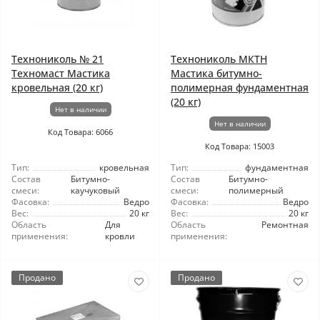
Технониколь № 21
Технониколь МКТН
Техномаст Мастика
Мастика битумно-
кровельная (20 кг)
полимерная фундаментная
(20 кг)
Нет в наличии
Нет в наличии
Код Товара: 6066
Код Товара: 15003
Тип:
кровельная
Тип:
фундаментная
Состав
Битумно-
Состав
Битумно-
смеси:
каучуковый
смеси:
полимерный
Фасовка:
Ведро
Фасовка:
Ведро
Вес:
20 кг
Вес:
20 кг
Область
Для
Область
Ремонтная
применения:
кровли
применения:
Продано
Продано