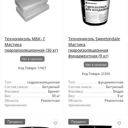
Технониколь МБК- Г
Технониколь Sweetondale
Мастика
Мастика
гидроизоляционная (30 кг)
гидроизоляционная
фундаментная (9 кг)
Нет в наличии
Нет в наличии
Код Товара: 17427
Код Товара: 21324
Тип:
гидроизоляционая
Тип:
фундаментная
Состав смеси:
Битумный
Состав смеси:
Битумный
Фасовка:
Брикет
Фасовка:
Ведро
Вес:
30 кг
Вес:
9 кг
Область
Ремонтная
Область
Ремонтная
применения:
применения:
Продано
Продано