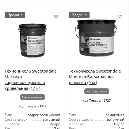
Продано
Продано
Технониколь Sweetondale
Технониколь Sweetondale
Мастика
Мастика битумная для
гидроизоляционная
ремонта (9 кг)
кровельная (17 кг)
Нет в наличии
Нет в наличии
Код Товара: 16727
Код Товара: 21322
Тип:
гидроизоляционая
Тип:
ремонтная
Состав смеси:
Битумный
Состав смеси:
Битумный
Фасовка:
Ведро
Фасовка:
Ведро
Вес:
17 кг
Вес:
9 кг