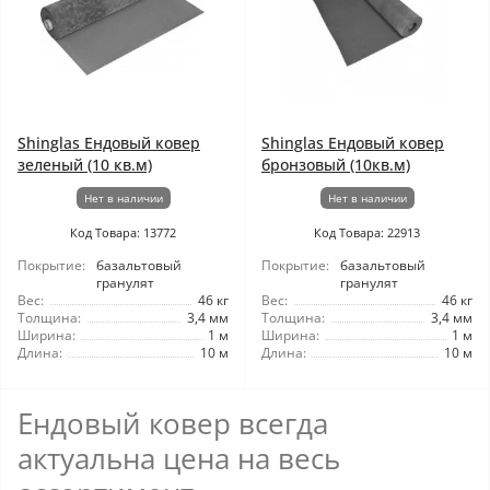
Shinglas Ендовый ковер
Shinglas Ендовый ковер
зеленый (10 кв.м)
бронзовый (10кв.м)
Нет в наличии
Нет в наличии
Код Товара: 13772
Код Товара: 22913
Покрытие:
базальтовый
Покрытие:
базальтовый
гранулят
гранулят
Вес:
46 кг
Вес:
46 кг
Толщина:
3,4 мм
Толщина:
3,4 мм
Ширина:
1 м
Ширина:
1 м
Длина:
10 м
Длина:
10 м
Ендовый ковер всегда
актуальна цена на весь