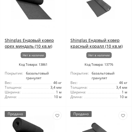
Shinglas Ендовый ковер
Shinglas Ендовый ковер
орех миндаль (10 кв.м)
красный коралл (10 кв.м)
Нет в наличии
Нет в наличии
Код Товара: 13861
Код Товара: 13776
Покрытие:
базальтовый
Покрытие:
базальтовый
гранулят
гранулят
Вес:
46 кг
Вес:
46 кг
Толщина:
3,4 мм
Толщина:
3,4 мм
Ширина:
1 м
Ширина:
1 м
Длина:
10 м
Длина:
10 м
Продано
Продано