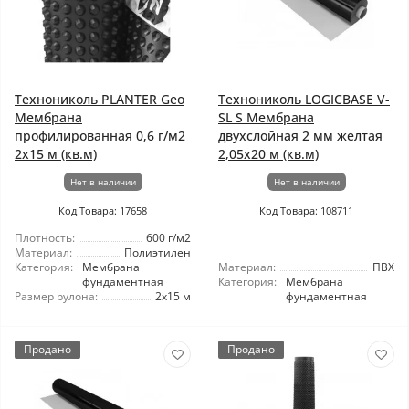
Технониколь PLANTER Geo
Технониколь LOGICBASE V-
Мембрана
SL S Мембрана
профилированная 0,6 г/м2
двухслойная 2 мм желтая
2x15 м (кв.м)
2,05x20 м (кв.м)
Нет в наличии
Нет в наличии
Код Товара: 17658
Код Товара: 108711
Плотность:
600 г/м2
Материал:
Полиэтилен
Категория:
Мембрана
Материал:
ПВХ
фундаментная
Категория:
Мембрана
Размер рулона:
2x15 м
фундаментная
Продано
Продано