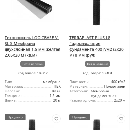
Технониколь LOGICBASE V-
TERRAPLAST PLUS L8
SL S Мембрана
Гидроизоляция
двухслойная 1,5 мм желтая
фундамента 400 г/м2 (2x20
2,05x20 м (кв.м)
м) 8 мм (рул)
Нет в наличии
Нет в наличии
Код Товара: 108712
Код Товара: 106031
Тип:
мембрана
Плотность:
400 г/м2
Материал:
ПВХ
Материал:
Полиэтилен
Фасовка:
Кв.м.
Категория:
Мембрана
Толщина:
1,5 мм
фундаментная
Длина:
20 м
Размер рулона:
2x20 м
Продано
Продано