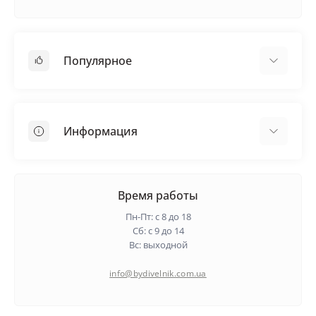
Популярное
Кровельные материалы
Грунтовка
Информация
Самовыравнивающая смесь
Пиломатериалы
Доставка
Металлические сетки
Оплата
Время работы
Контакты
Пн-Пт: с 8 до 18
Гарантия и возврат
Сб: с 9 до 14
Вс: выходной
О нас
Политика конфиденциальности
info@bydivelnik.com.ua
Отзывы
Связаться с нами