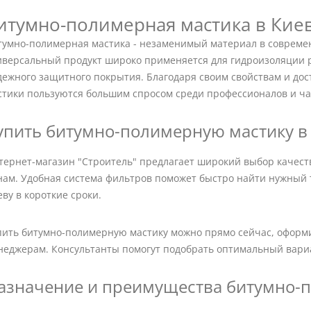
итумно-полимерная мастика в Кие
тумно-полимерная мастика - незаменимый материал в современ
иверсальный продукт широко применяется для гидроизоляции 
дежного защитного покрытия. Благодаря своим свойствам и до
стики пользуются большим спросом среди профессионалов и ча
упить битумно-полимерную мастику в
тернет-магазин "Строитель" предлагает широкий выбор качес
нам. Удобная система фильтров поможет быстро найти нужный т
ву в короткие сроки.
пить битумно-полимерную мастику можно прямо сейчас, оформ
неджерам. Консультанты помогут подобрать оптимальный вариа
азначение и преимущества битумно-