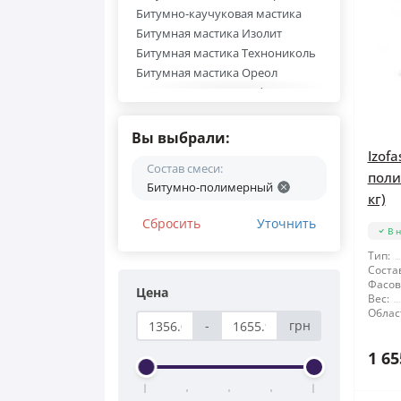
Битумно-каучуковая мастика
Битумная мастика Изолит
Битумная мастика Технониколь
Битумная мастика Ореол
Битумная мастика BudmonsteR
Битумные мастики IZOFAST
Вы выбрали:
Izof
Состав смеси:
поли
Битумно-полимерный
кг)
Сбросить
Уточнить
В 
Тип:
Соста
Фасов
Цена
Вес:
Облас
-
грн
1 65