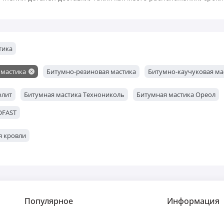
тика
 мастика
Битумно-резиновая мастика
Битумно-каучуковая ма
олит
Битумная мастика Технониколь
Битумная мастика Ореол
OFAST
я кровли
Популярное
Информация