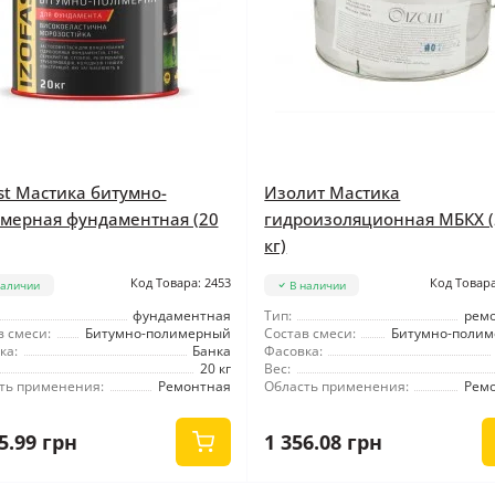
ast Мастика битумно-
Изолит Мастика
мерная фундаментная (20
гидроизоляционная МБКХ (
кг)
Код Товара: 2453
Код Товара
наличии
В наличии
фундаментная
Тип:
рем
в смеси:
Битумно-полимерный
Состав смеси:
Битумно-поли
ка:
Банка
Фасовка:
20 кг
Вес:
ть применения:
Ремонтная
Область применения:
Рем
5.99 грн
1 356.08 грн