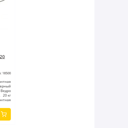
20
: 18500
онтная
мерный
Ведро
20 кг
онтная