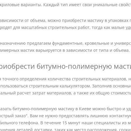
акриловые варианты. Каждый тип имеет свои уникальные свойс
ависимости от объема, можно приобрести мастику в упаковках 
дходят для масштабных строительных работ, тогда как малые уд
 назначению предлагаем фундаментные, кровельные и универс
лимерных мастик варьируется в зависимости от типа и объема.
риобрести битумно-полимерную мастик
я точного определения количества строительных материалов, 
спользоваться строительным калькулятором. Заполнив основны
тальный расчет затрат материалов, а также их общую стоимость
казать битумно-полимерную мастику в Киеве можно быстро и у
ыстрый заказ". Вам не нужно предоставлять лишнюю контактну
бильного телефона. В течение 15 минут наши специалисты из ма
чнения деталей доставки, таких как место расположения, сроки