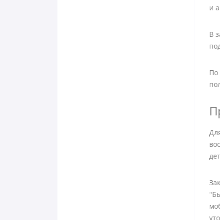
и 
В з
по
По
по
П
Дл
во
де
За
"Б
мо
уто