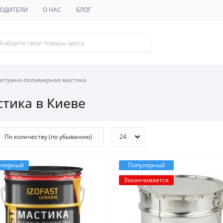
ОДИТЕЛИ
О НАС
БЛОГ
итумно-полимерная мастика
тика в Киеве
улярный
Популярный
Заканчивается