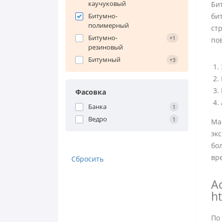
каучуковый
Би
Битумно-
би
полимерный
ст
Битумно-
+1
по
резиновый
Битумный
+3
Фасовка
Банка
1
Ведро
1
Ма
эк
бо
вр
Сбросить
А
ht
По