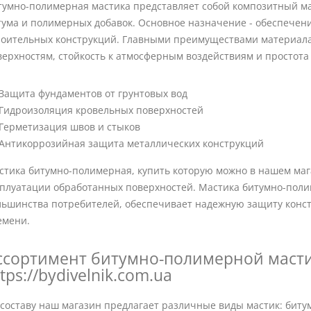
тумно-полимерная мастика представляет собой композитный ма
тума и полимерных добавок. Основное назначение - обеспече
роительных конструкций. Главными преимуществами материала
верхностям, стойкость к атмосферным воздействиям и простота
Защита фундаментов от грунтовых вод
Гидроизоляция кровельных поверхностей
Герметизация швов и стыков
Антикоррозийная защита металлических конструкций
стика битумно-полимерная, купить которую можно в нашем маг
сплуатации обработанных поверхностей. Мастика битумно-полим
льшинства потребителей, обеспечивает надежную защиту конс
емени.
ссортимент битумно-полимерной масти
tps://bydivelnik.com.ua
 составу наш магазин предлагает различные виды мастик: бит