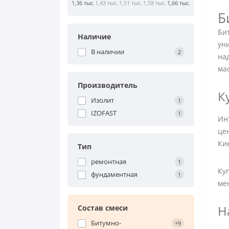
1,36 тыс.
1,43 тыс.
1,51 тыс.
1,58 тыс.
1,66 тыс.
Б
Би
Наличие
ун
В наличии
2
на
ма
Производитель
К
Изолит
1
IZOFAST
1
Ин
це
Кие
Тип
ремонтная
1
Ку
фундаментная
1
ме
Н
Состав смеси
Битумно-
+9