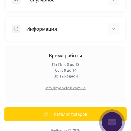
Кровельные материалы
Грунтовка
Информация
Самовыравнивающая смесь
Пиломатериалы
Доставка
Металлические сетки
Оплата
Время работы
Контакты
Пн-Пт: с 8 до 18
Гарантия и возврат
Сб: с 9 до 14
Вс: выходной
О нас
Политика конфиденциальности
info@bydivelnik.com.ua
Отзывы
Связаться с нами
Карта сайта
Каталог товаров
Производители
Bydivelnik © 2026