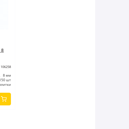
 8
 106258
8 мм
150 шт
плитки