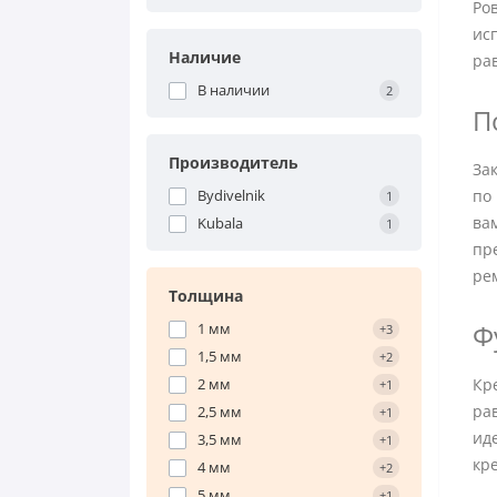
Ро
ис
Наличие
ра
В наличии
2
П
Производитель
За
Bydivelnik
по
1
ва
Kubala
1
пр
ре
Толщина
Ф
1 мм
+3
1,5 мм
+2
2 мм
Кр
+1
ра
2,5 мм
+1
ид
3,5 мм
+1
кр
4 мм
+2
5 мм
+1