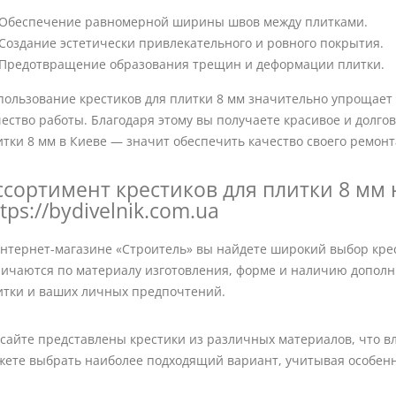
Обеспечение равномерной ширины швов между плитками.
Создание эстетически привлекательного и ровного покрытия.
Предотвращение образования трещин и деформации плитки.
пользование крестиков для плитки 8 мм значительно упрощает 
чество работы. Благодаря этому вы получаете красивое и долго
итки 8 мм в Киеве — значит обеспечить качество своего ремонт
ссортимент крестиков для плитки 8 мм 
tps://bydivelnik.com.ua
интернет-магазине «Строитель» вы найдете широкий выбор крес
личаются по материалу изготовления, форме и наличию дополн
итки и ваших личных предпочтений.
 сайте представлены крестики из различных материалов, что вл
жете выбрать наиболее подходящий вариант, учитывая особенн