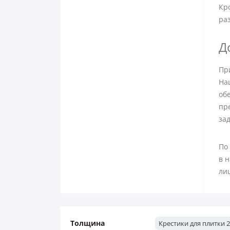
Кр
ра
Д
Пр
На
об
пр
за
По
в н
ли
Толщина
Крестики для плитки 