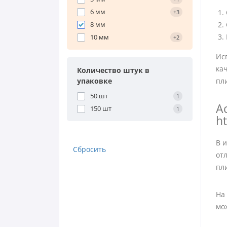
6 мм
+3
8 мм
10 мм
+2
Ис
ка
Количество штук в
упаковке
пл
50 шт
1
А
150 шт
1
ht
В 
Сбросить
от
пл
На
мо