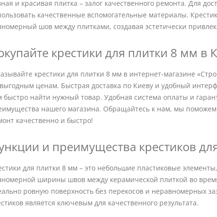
вная и красивая плитка – залог качественного ремонта. Для до
пользовать качественные вспомогательные материалы. Крестик
вномерный шов между плитками, создавая эстетически привлек
окупайте крестики для плитки 8 мм в 
казывайте крестики для плитки 8 мм в интернет-магазине «Стр
 выгодным ценам. Быстрая доставка по Киеву и удобный интерф
м быстро найти нужный товар. Удобная система оплаты и гаран
еимущества нашего магазина. Обращайтесь к нам, мы поможем
монт качественно и быстро!
ункции и преимущества крестиков для
естики для плитки 8 мм – это небольшие пластиковые элементы
вномерной ширины швов между керамической плиткой во время 
еально ровную поверхность без перекосов и неравномерных з
естиков является ключевым для качественного результата.