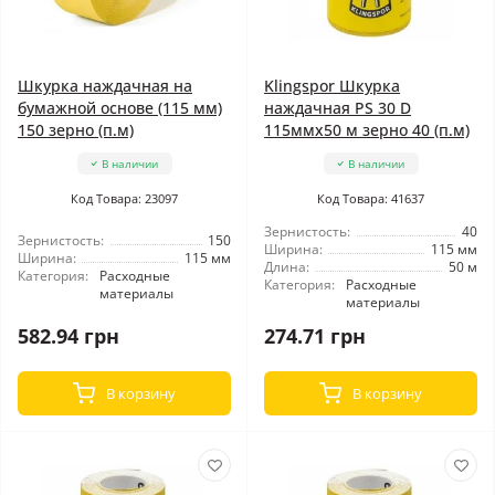
Шкурка наждачная на
Klingspor Шкурка
бумажной основе (115 мм)
наждачная PS 30 D
150 зерно (п.м)
115ммx50 м зерно 40 (п.м)
В наличии
В наличии
Код Товара: 23097
Код Товара: 41637
Зернистость:
40
Зернистость:
150
Ширина:
115 мм
Ширина:
115 мм
Длина:
50 м
Категория:
Расходные
Категория:
Расходные
материалы
материалы
582.94 грн
274.71 грн
В корзину
В корзину