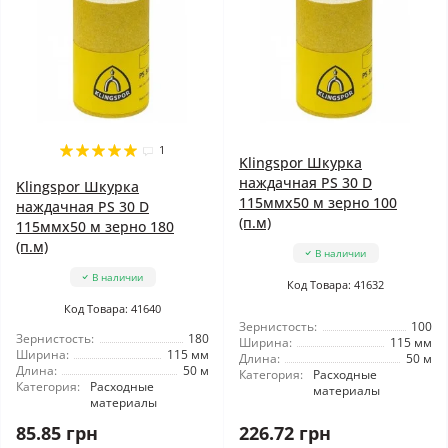
1
Klingspor Шкурка
наждачная PS 30 D
Klingspor Шкурка
115ммx50 м зерно 100
наждачная PS 30 D
(п.м)
115ммx50 м зерно 180
(п.м)
В наличии
В наличии
Код Товара: 41632
Код Товара: 41640
Зернистость:
100
Зернистость:
180
Ширина:
115 мм
Ширина:
115 мм
Длина:
50 м
Длина:
50 м
Категория:
Расходные
Категория:
Расходные
материалы
материалы
85.85 грн
226.72 грн