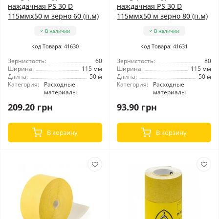
наждачная PS 30 D
наждачная PS 30 D
115ммx50 м зерно 60 (п.м)
115ммx50 м зерно 80 (п.м)
В наличии
В наличии
Код Товара: 41630
Код Товара: 41631
Зернистость:
60
Зернистость:
80
Ширина:
115 мм
Ширина:
115 мм
Длина:
50 м
Длина:
50 м
Категория:
Расходные
Категория:
Расходные
материалы
материалы
209.20 грн
93.90 грн
В корзину
В корзину