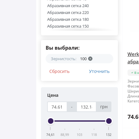
Абразивная сетка 240
Абразивная сетка 220
Абразивная сетка 180
Абразивная сетка 150
Абразивная сетка 120
Абразивная сетка 100
Сетка абразивная WERK
Вы выбрали:
Werk
Зернистость:
100
абра
Сбросить
Уточнить
В 
Зерни
Фасов
Шири
Цена
Длина
Катег
-
грн
74.6
74,61
88,99
103
118
132