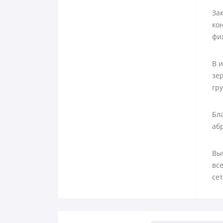
За
ко
фи
В 
зер
гр
Бла
аб
Вы
вс
сет