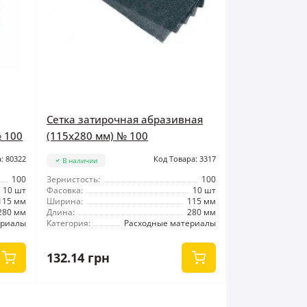
Сетка затирочная абразивная
 100
(115x280 мм) № 100
: 80322
Код Товара: 3317
В наличии
100
Зернистость:
100
10 шт
Фасовка:
10 шт
115 мм
Ширина:
115 мм
280 мм
Длина:
280 мм
ериалы
Категория:
Расходные материалы
132.14 грн