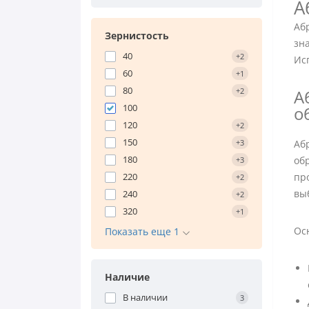
А
Аб
Зернистость
зн
40
+2
Ис
60
+1
80
+2
А
100
о
120
+2
150
+3
Аб
180
обр
+3
220
пр
+2
вы
240
+2
320
+1
Ос
Показать еще 1
Наличие
В наличии
3