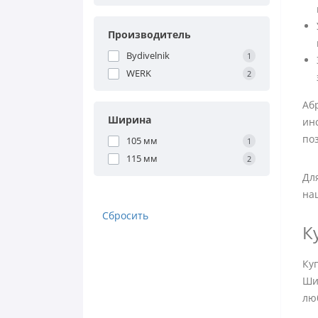
Производитель
Bydivelnik
1
WERK
2
Аб
Ширина
ин
по
105 мм
1
115 мм
2
Дл
на
Сбросить
К
Ку
Ши
лю