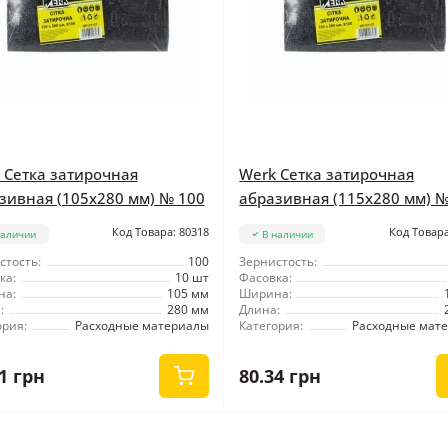
 Сетка затирочная
Werk Сетка затирочная
зивная (105x280 мм) № 100
абразивная (115x280 мм) №
Код Товара: 80318
Код Товара
наличии
В наличии
стость:
100
Зернистость:
ка:
10 шт
Фасовка:
на:
105 мм
Ширина:
:
280 мм
Длина:
ория:
Расходные материалы
Категория:
Расходные мат
1 грн
80.34 грн