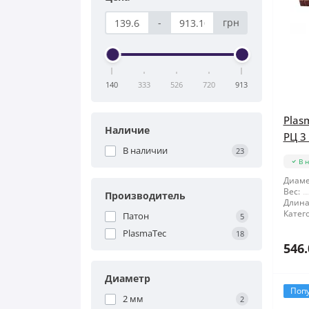
-
грн
140
333
526
720
913
Plas
Наличие
РЦ 3 
В наличии
23
В 
Диаме
Вес:
Производитель
Длина
Катег
Патон
5
PlasmaTec
18
546.
Диаметр
Поп
2 мм
2