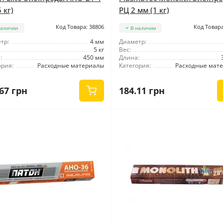
 кг)
РЦ 2 мм (1 кг)
Код Товара: 38806
Код Товара
наличии
В наличии
тр:
4 мм
Диаметр:
5 кг
Вес:
:
450 мм
Длина:
ория:
Расходные материалы
Категория:
Расходные мат
67 грн
184.11 грн