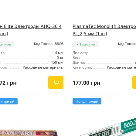
н Elite Электроды АНО-36 4
PlasmaTec Monolith Электр
 кг)
РЦ 2,5 мм (1 кг)
Код Товара: 38808
Код Товара
наличии
В наличии
тр:
4 мм
Диаметр:
5 кг
Вес:
:
450 мм
Длина:
ория:
Расходные материалы
Категория:
Расходные мат
72 грн
177.00 грн
улярный
Популярный