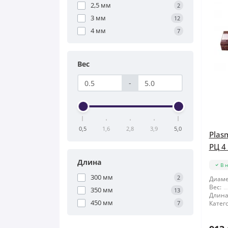
2,5 мм
2
3 мм
12
4 мм
7
Вес
-
0,5
1,6
2,8
3,9
5,0
Plas
РЦ 4 
Длина
В 
300 мм
2
Диаме
Вес:
350 мм
13
Длина
450 мм
7
Катег