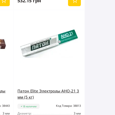
532.15 грн
оды
Патон Elite Электроды АНО-21 3
мм (5 кг)
: 38443
Код Товара: 38813
В наличии
3 мм
Диаметр:
3 мм