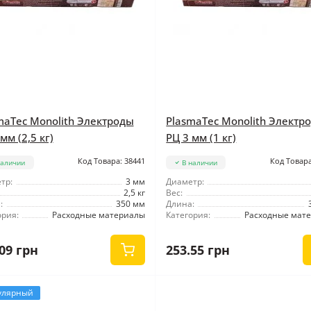
maTec Monolith Электроды
PlasmaTec Monolith Электр
мм (2,5 кг)
РЦ 3 мм (1 кг)
Код Товара: 38441
Код Товара
наличии
В наличии
тр:
3 мм
Диаметр:
2,5 кг
Вес:
:
350 мм
Длина:
ория:
Расходные материалы
Категория:
Расходные мат
09 грн
253.55 грн
улярный