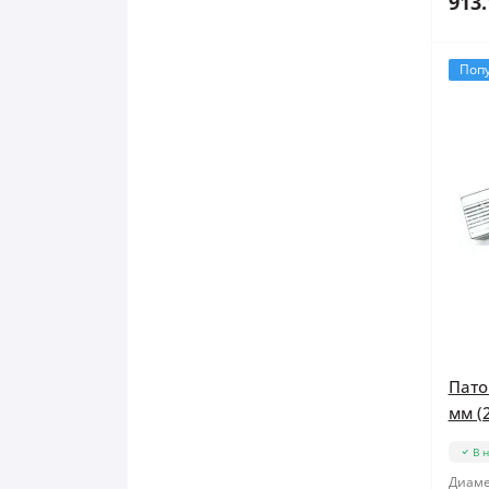
913.
Поп
Пато
мм (2
В 
Диаме