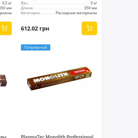
0,5 кг
Вес:
5 кг
350 мм
Длина:
350 мм
ериалы
Категория:
Расходные материалы
612.02 грн
Популярный
оды
PlasmaTec Monolith Professional