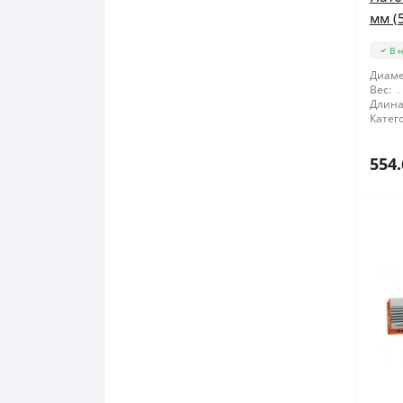
мм (5
В 
Диаме
Вес:
Длина
Катег
554.