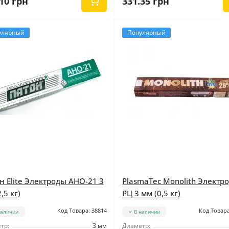
10 грн
331.35 грн
улярный
Популярный
н Elite Электроды АНО-21 3
PlasmaTec Monolith Электр
,5 кг)
РЦ 3 мм (0,5 кг)
Код Товара: 38814
Код Товара
наличии
В наличии
тр:
3 мм
Диаметр: