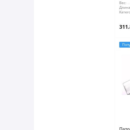
Вес:
Длина
Катег
311.
Поп
Пато