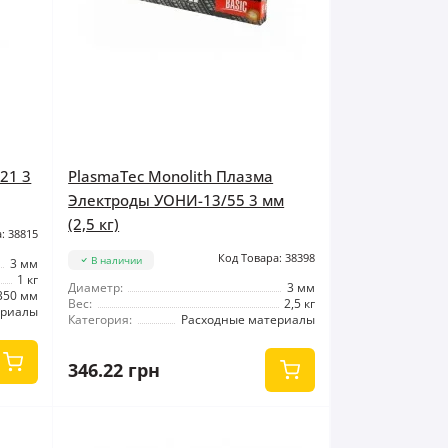
21 3
PlasmaTec Monolith Плазма
Электроды УОНИ-13/55 3 мм
(2,5 кг)
: 38815
Код Товара: 38398
В наличии
3 мм
1 кг
Диаметр:
3 мм
350 мм
Вес:
2,5 кг
ериалы
Категория:
Расходные материалы
346.22 грн