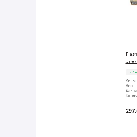
Plas
Элек
В 
Диаме
Вес:
Длина
Катег
297.