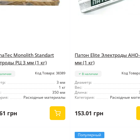
maTec Monolith Standart
Патон Elite Электроды АНО-
троды РЦ 3 мм (1 кг)
мм (1 кг)
Код Товара: 38389
Код Товара
наличии
В наличии
тр:
3 мм
Диаметр:
1 кг
Вес:
:
350 мм
Длина:
ория:
Расходные материалы
Категория:
Расходные мат
61 грн
153.01 грн
Популярный