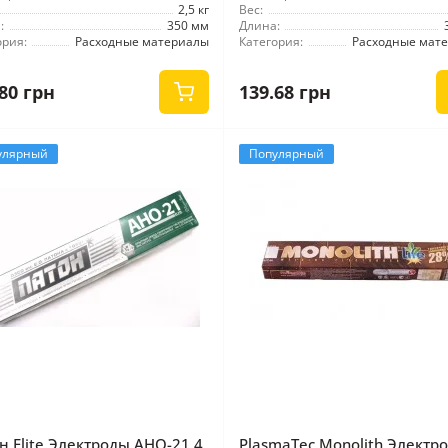
2,5 кг
Вес:
:
350 мм
Длина:
ория:
Расходные материалы
Категория:
Расходные мат
80 грн
139.68 грн
улярный
Популярный
н Elite Электроды АНО-21 4
PlasmaTec Monolith Электр