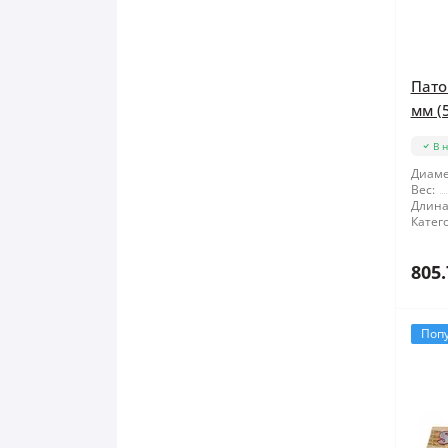
Пато
мм (5
В 
Диаме
Вес:
Длина
Катег
805.
Поп