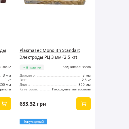
оды
PlasmaTec Monolith Standart
Электроды РЦ 3 мм (2,5 кг)
: 38442
Код Товара: 38388
В наличии
3 мм
Диаметр:
3 мм
1 кг
Вес:
2,5 кг
350 мм
Длина:
350 мм
ериалы
Категория:
Расходные материалы
633.32 грн
Популярный